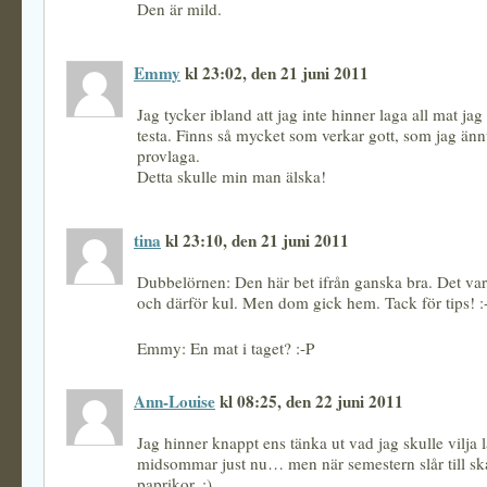
Den är mild.
Emmy
kl 23:02, den 21 juni 2011
Jag tycker ibland att jag inte hinner laga all mat jag 
testa. Finns så mycket som verkar gott, som jag änn
provlaga.
Detta skulle min man älska!
tina
kl 23:10, den 21 juni 2011
Dubbelörnen: Den här bet ifrån ganska bra. Det var l
och därför kul. Men dom gick hem. Tack för tips! :
Emmy: En mat i taget? :-P
Ann-Louise
kl 08:25, den 22 juni 2011
Jag hinner knappt ens tänka ut vad jag skulle vilja la
midsommar just nu… men när semestern slår till ska
paprikor. :)