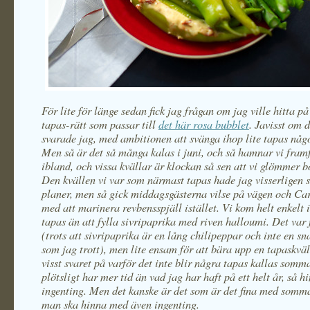
För lite för länge sedan fick jag frågan om jag ville hitta p
tapas-rätt som passar till
det här rosa bubblet
. Javisst om d
svarade jag, med ambitionen att svänga ihop lite tapas någo
Men så är det så många kalas i juni, och så hamnar vi framf
ibland, och vissa kvällar är klockan så sen att vi glömmer bo
Den kvällen vi var som närmast tapas hade jag visserligen 
planer, men så gick middagsgästerna vilse på vägen och Car
med att marinera revbensspjäll istället. Vi kom helt enkelt
tapas än att fylla sivripaprika med riven halloumi. Det var f
(trots att sivripaprika är en lång chilipeppar och inte en s
som jag trott), men lite ensam för att bära upp en tapaskväl
visst svaret på varför det inte blir några tapas kallas somm
plötsligt har mer tid än vad jag har haft på ett helt år, så h
ingenting. Men det kanske är det som är det fina med somma
man ska hinna med även ingenting.