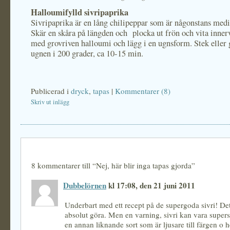
Halloumifylld sivripaprika
Sivripaprika är en lång chilipeppar som är någonstans medi
Skär en skåra på längden och plocka ut frön och vita inner
med grovriven halloumi och lägg i en ugnsform. Stek eller g
ugnen i 200 grader, ca 10-15 min.
Publicerad i
dryck
,
tapas
|
Kommentarer (8)
Skriv ut inlägg
8 kommentarer till “Nej, här blir inga tapas gjorda”
Dubbelörnen
kl 17:08, den 21 juni 2011
Underbart med ett recept på de supergoda sivri! Det
absolut göra. Men en varning, sivri kan vara superst
en annan liknande sort som är ljusare till färgen o he