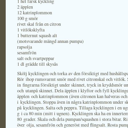
1 hel färsk kyckling
2 äpplen
12 katrinplommon
100 g smör
rivet skal från en citron
1 vitlöksklyfta
1 butternut squash alt
(motsvarande mängd annan pumpa)
rapsolja
sesamfrön
salt och svartpeppar
1 dl grädde till skysås
Skölj kycklingen och torka av den försiktigt med hushållsp
Rör ihop rumsvarmt smör med rivet citronskal och vitlök. 
in fingrarna försiktigt under skinnet, tryck in kryddsmör u
och utanpå skinnet. Dela äpplen i klyftor och fyll kycklin
äpplen och katrinplommon (även citronen kan halveras och 
i kycklingen. Stoppa även in några katrinplommon under s
på kycklingen. Salta och peppra. Tillaga kycklingen i en u
g i ca 80 min (mitt i ugnen). Kycklingen ska ha en innerte
80 grader. Skala och dela pumpan/squashen i stora bitar. R
över olja, sesamfrön och generöst med flingsalt. Rosta pum