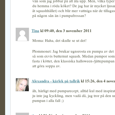
vän som jag jobbar på att äta upp. Men, vilka type
du hemma i röda köket? De jag har är mycket ljusar
åt squashhållet) och blir mer vattniga när de tillagas
på någon sån än i pumpafrossan?
Tina
kl 09:40, den 3 november 2011
Moma: Haha, det skulle se ut det!
Plommonet: Jag brukar ugnsrosta en pumpa av det f
så som exvis butternut squash. Medan pumpor som i
fasta i köttet, den klassiska halloween-/jättepumpan
att göra soppa av.
Alexandra - kärlek på tallrik
kl 15:26, den 4 nov
åh, härligt med pumparecept, alltid kul med inspira
ju inte jag kyckling, men vadå då, jag tror på den
pumpan i alla fall ;)