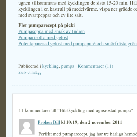
ugnen tillsammans med kycklingen de sista 15-20 min. Häl
kycklingen i en kastrull på medelvärme, vispa ner grädde 
med svartpeppar och ev lite salt.
Fler pumparecept på picki
Pumpasoppa med smak av Indien
Pumparisotto med getost
Polentapanerad getost med pumpapuré och smörfrästa grön
Publicerad i
kyckling
,
pumpa
|
Kommentarer (11)
Skriv ut inlägg
11 kommentarer till “Höstkyckling med ugnsrostad pumpa”
Fröken Dill
kl 10:19, den 2 november 2011
Perfekt med pumparecept, jag har tre härliga hemo