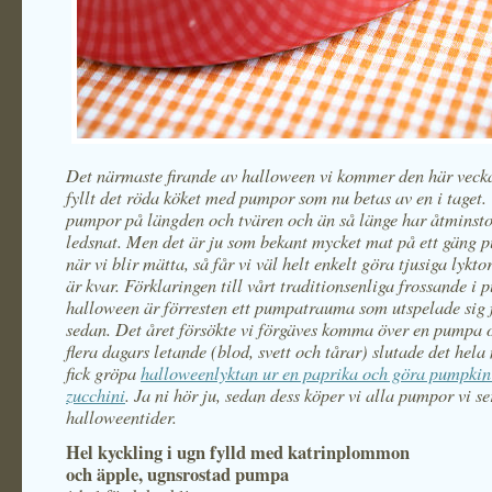
Det närmaste firande av halloween vi kommer den här veckan
fyllt det röda köket med pumpor som nu betas av en i taget. 
pumpor på längden och tvären och än så länge har åtminsto
ledsnat. Men det är ju som bekant mycket mat på ett gäng 
när vi blir mätta, så får vi väl helt enkelt göra tjusiga lykt
är kvar. Förklaringen till vårt traditionsenliga frossande i
halloween är förresten ett pumpatrauma som utspelade sig f
sedan. Det året försökte vi förgäves komma över en pumpa o
flera dagars letande (blod, svett och tårar) slutade det hela
fick gröpa
halloweenlyktan ur en paprika och göra pumpkin
zucchini
. Ja ni hör ju, sedan dess köper vi alla pumpor vi se
halloweentider.
Hel kyckling i ugn fylld med katrinplommon
och äpple, ugnsrostad pumpa