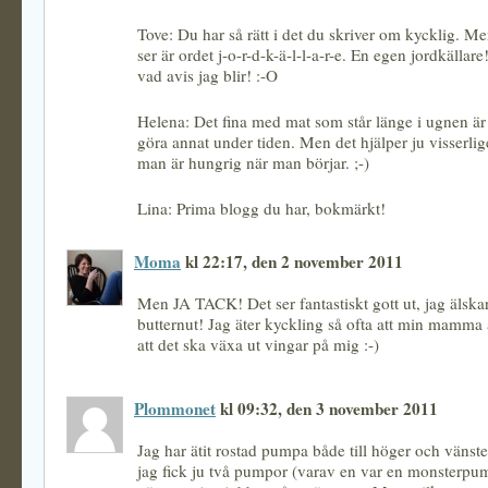
Tove: Du har så rätt i det du skriver om kycklig. M
ser är ordet j-o-r-d-k-ä-l-l-a-r-e. En egen jordkälla
vad avis jag blir! :-O
Helena: Det fina med mat som står länge i ugnen är
göra annat under tiden. Men det hjälper ju visserli
man är hungrig när man börjar. ;-)
Lina: Prima blogg du har, bokmärkt!
Moma
kl 22:17, den 2 november 2011
Men JA TACK! Det ser fantastiskt gott ut, jag älska
butternut! Jag äter kyckling så ofta att min mamma 
att det ska växa ut vingar på mig :-)
Plommonet
kl 09:32, den 3 november 2011
Jag har ätit rostad pumpa både till höger och vänste
jag fick ju två pumpor (varav en var en monsterpu