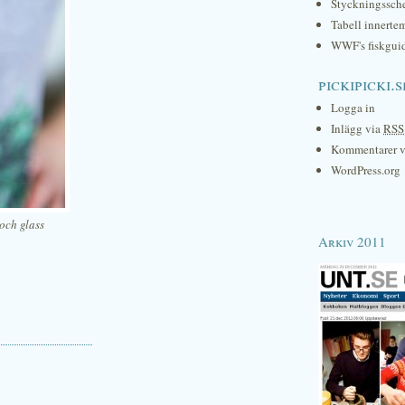
Styckningssc
Tabell innerte
WWF's fiskgui
pickipicki.s
Logga in
Inlägg via
RSS
Kommentarer 
WordPress.org
och glass
Arkiv 2011