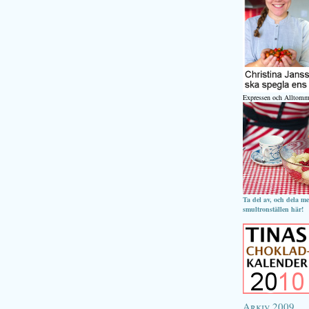
Expressen och Alltomm
Ta del av, och dela m
smultronställen här!
Arkiv 2009