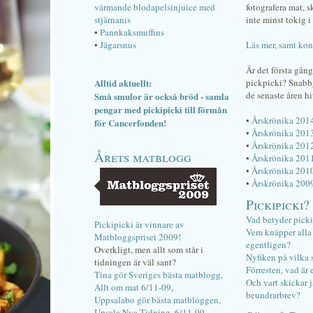
värmande blodapelsinjuice med
fotografera mat, 
stjärnanis
inte minst tokig i 
•
Pannkaksmuffins
•
Jägarsnus
Läs mer, samt kon
Är det första gån
Alltid aktuellt:
pickpicki? Snab
de senaste åren hi
Små smulor är också bröd - samla
pengar med pickipicki till förmån
•
Årskrönika 201
för Cancerfonden!
•
Årskrönika 201
•
Årskrönika 201
Årets matblogg
•
Årskrönika 201
•
Årskrönika 201
•
Årskrönika 200
Pickipicki?
Vad betyder pick
Pickipicki är vinnare av
Vem knäpper alla f
Matbloggspriset 2009!
egentligen?
Overkligt, men allt som står i
Nyfiken på vilka 
tidningen är väl sant?
Förresten, vad är 
Tina gör Sveriges bästa matblogg,
Och vart skickar j
Allt om mat 6/11-09
,
beundrarbrev?
Uppsalabo gör bästa matbloggen,
Upsala Nya Tidning, 6/11-09
.