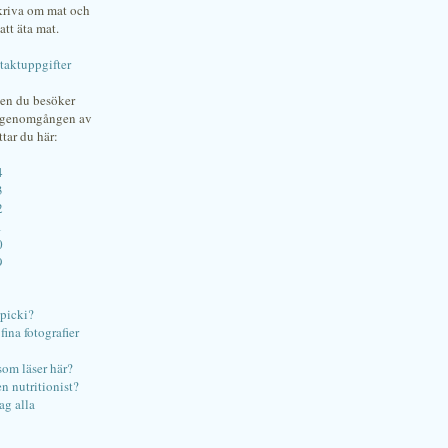
skriva om mat och
att äta mat.
taktuppgifter
gen du besöker
bgenomgången av
ttar du här:
4
3
2
1
0
9
ipicki?
ina fotografier
som läser här?
en nutritionist?
ag alla