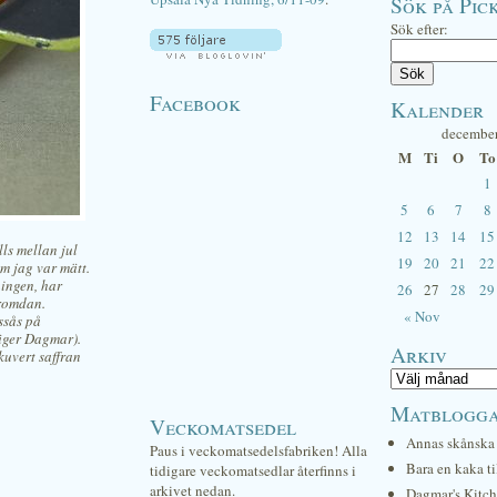
Sök på Pick
Sök efter:
Facebook
Kalender
decembe
M
Ti
O
To
1
5
6
7
8
12
13
14
15
ls mellan jul
19
20
21
22
om jag var mätt.
ningen, har
26
27
28
29
äromdan.
« Nov
ssås på
säger Dagmar).
Arkiv
uvert saffran
Matblogg
Veckomatsedel
Annas skånska 
Paus i veckomatsedelsfabriken! Alla
Bara en kaka ti
tidigare veckomatsedlar återfinns i
arkivet nedan.
Dagmar's Kitc