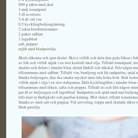
400 g räkor med skal
3 msk tomatpuré
3 dl avorioris
3-4 dl vitt vin
0,5 kycklingbuljongtärning
2 askar körsbärstomater
2 paket saffran
1 lagerblad
salt, peppar
rejält med bladpersilja
Skala räkorna och spar skalet. Skiva vitlök och dela den gula löken i båt
av lök och vitlök mjuk i en stor kastrull med olja. Tillsätt tomatpuré, 
skalats och delats i mindre bitar, delad fänkål och räkskal. Fräs några mi
tillsammans med saffran. Tillsätt vin, bunljong och låt småputtra, späd m
Smaka buljongen, den ska smaka mycket men inte koka bort. Stek reste
vitlök mjuk i olja i en stor stekpanna. Dela kycklingfilén i mindre bitar
tillsammans med löken, salta och peppra. Tillsätt ris och fräs någon minut
par dl av buljongen och lagerblad. Småputtra och späd med mer buljon
tills riset är färdigkokt och paellan krämig. Mot slutet, tillsätt tomatern
Smaka av med salt och peppar. Vid servering, toppa med skalade räkor o
färsk persilja.