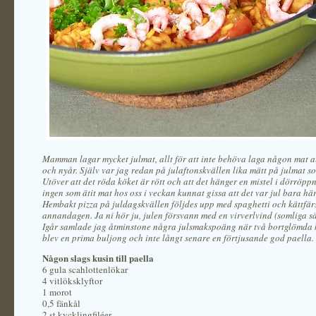
Mamman lagar mycket julmat, allt för att inte behöva laga någon mat al
och nyår. Själv var jag redan på julaftonskvällen lika mätt på julmat s
Utöver att det röda köket är rött och att det hänger en mistel i dörröpp
ingen som ätit mat hos oss i veckan kunnat gissa att det var jul bara h
Hembakt pizza på juldagskvällen följdes upp med spaghetti och kättfär
annandagen. Ja ni hör ju, julen försvann med en virverlvind (somliga 
Igår samlade jag åtminstone några julsmakspoäng när två bortglömda k
blev en prima buljong och inte långt senare en förtjusande god paella.
Någon slags kusin till paella
6 gula scahlottenlökar
4 vitlöksklyftor
1 morot
0,5 fänkål
2 st kycklingfiléer