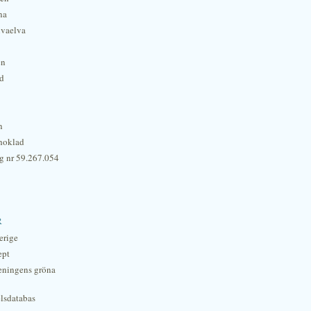
na
lvaelva
én
rd
n
hoklad
g nr 59.267.054
r
erige
ept
eningens gröna
lsdatabas