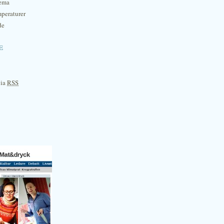
hema
mperaturer
de
e
via
RSS