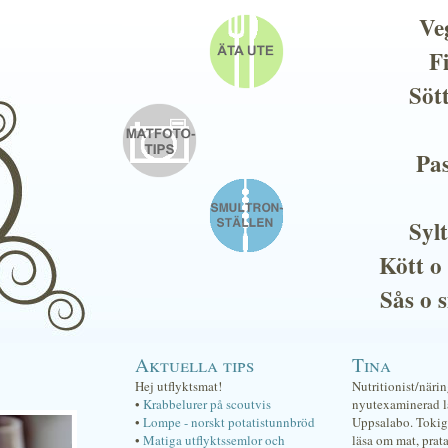
Ve
F
Söt
Pas
Sylt
Kött o
Sås o 
Aktuella tips
Tina
Hej utflyktsmat!
Nutritionist/näri
•
Krabbelurer på scoutvis
nyutexaminerad lä
•
Lompe - norskt potatistunnbröd
Uppsalabo. Tokig 
•
Matiga utflyktssemlor och
läsa om mat, prat