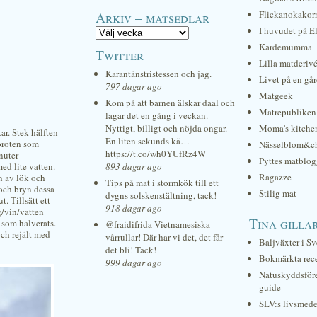
Arkiv – matsedlar
Flickanokakor
I huvudet på E
Kardemumma
Twitter
Lilla matderiv
Karantänstristessen och jag.
Livet på en gå
797 dagar ago
Matgeek
Kom på att barnen älskar daal och
Matrepubliken
lagar det en gång i veckan.
Nyttigt, billigt och nöjda ongar.
Moma's kitche
ar. Stek hälften
En liten sekunds kä…
moroten som
Nässelblom&c
https://t.co/wh0YUfRz4W
nuter
Pyttes matblog
ed lite vatten.
893 dagar ago
Ragazze
n av lök och
Tips på mat i stormkök till ett
 och bryn dessa
Stilig mat
dygns solskenstältning, tack!
. Tillsätt ett
918 dagar ago
g/vin/vatten
Tina gilla
a som halverats.
@fraidifrida Vietnamesiska
ch rejält med
vårrullar! Där har vi det, det får
Baljväxter i Sv
det bli! Tack!
Bokmärkta rec
999 dagar ago
Natuskyddsför
guide
SLV:s livsmede