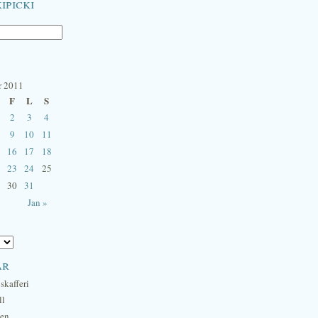
ipicki
r 2011
F
L
S
2
3
4
9
10
11
16
17
18
23
24
25
30
31
Jan »
ar
skafferi
ll
hen