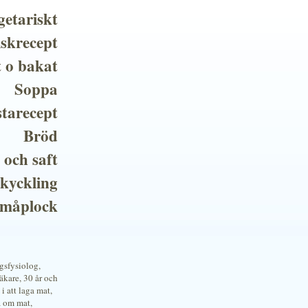
getariskt
iskrecept
t o bakat
Soppa
tarecept
Bröd
 och saft
 kyckling
småplock
ngsfysiolog,
kare, 30 år och
i att laga mat,
a om mat,