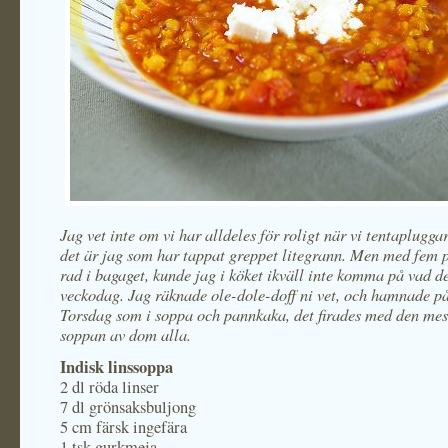
Jag vet inte om vi har alldeles för roligt när vi tentapluggar
det är jag som har tappat greppet litegrann. Men med fem p
rad i bagaget, kunde jag i köket ikväll inte komma på vad de
veckodag. Jag räknade ole-dole-doff ni vet, och hamnade på
Torsdag som i soppa och pannkaka, det firades med den mes
soppan av dom alla.
Indisk linssoppa
2 dl röda linser
7 dl grönsaksbuljong
5 cm färsk ingefära
1 tsk gurkmeja