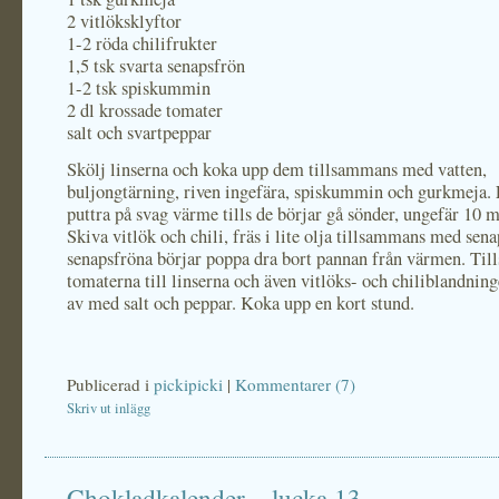
2 vitlöksklyftor
1-2 röda chilifrukter
1,5 tsk svarta senapsfrön
1-2 tsk spiskummin
2 dl krossade tomater
salt och svartpeppar
Skölj linserna och koka upp dem tillsammans med vatten,
buljongtärning, riven ingefära, spiskummin och gurkmeja. 
puttra på svag värme tills de börjar gå sönder, ungefär 10 m
Skiva vitlök och chili, fräs i lite olja tillsammans med sen
senapsfröna börjar poppa dra bort pannan från värmen. Till
tomaterna till linserna och även vitlöks- och chiliblandni
av med salt och peppar. Koka upp en kort stund.
Publicerad i
pickipicki
|
Kommentarer (7)
Skriv ut inlägg
Chokladkalender – lucka 13