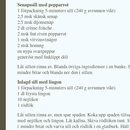
Senapssill med pepparrot
1 förpackning 5-minuters sill (240 g avrunnen vikt)
2,5 msk skånsk senap
2,5 msk dijonsenap
2 dl crème frâiche
2 msk fint riven pepparrot
1 msk vitvinsvinäger
2 msk honung
en nypa svartpeppar
generöst med finklippt dill
Låt sillen rinna av. Blanda övriga ingredienser i en bunke. S
mindre bitar och blanda ner den i sillen.
Inlagd sill med lingon
1 förpackning 5-minuters sill (240 g avrunnen vikt)
1 dl frysta lingon
10 nejlikor
1 rödlök
Låt sillen rinna av, men spar spaden. Koka upp spaden til
med nejilkor och lingon. Låt kallna. Skiva rödlöken tunt. S
i mindre bitar och varva sill och rödlök i en glasburk. Häll