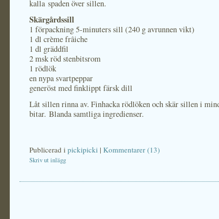
kalla spaden över sillen.
Skärgårdssill
1 förpackning 5-minuters sill (240 g avrunnen vikt)
1 dl crème frâiche
1 dl gräddfil
2 msk röd stenbitsrom
1 rödlök
en nypa svartpeppar
generöst med finklippt färsk dill
Låt sillen rinna av. Finhacka rödlöken och skär sillen i min
bitar. Blanda samtliga ingredienser.
Publicerad i
pickipicki
|
Kommentarer (13)
Skriv ut inlägg