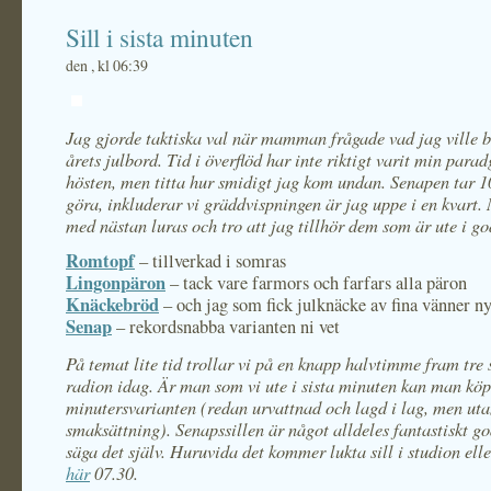
Sill i sista minuten
den , kl 06:39
Jag gjorde taktiska val när mamman frågade vad jag ville b
årets julbord. Tid i överflöd har inte riktigt varit min para
hösten, men titta hur smidigt jag kom undan. Senapen tar 1
göra, inkluderar vi gräddvispningen är jag uppe i en kvart
med nästan luras och tro att jag tillhör dem som är ute i go
Romtopf
– tillverkad i somras
Lingonpäron
– tack vare farmors och farfars alla päron
Knäckebröd
– och jag som fick julknäcke av fina vänner ny
Senap
– rekordsnabba varianten ni vet
På temat lite tid trollar vi på en knapp halvtimme fram tre so
radion idag. Är man som vi ute i sista minuten kan man köp
minutersvarianten (redan urvattnad och lagd i lag, men ut
smaksättning). Senapssillen är något alldeles fantastiskt g
säga det själv. Huruvida det kommer lukta sill i studion elle
här
07.30.