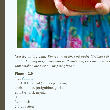
Nog för att jag gillar Pimm’s, men först på tredje försöket i år
nöjda. Låt mig därför presentera Pimm’s 2.0, en Pimm’s som
som smakar lite mer än sin föregångare.
Pimm’s 2.0
4 dl
Pimm’s
9-10 dl lemonad (se recept nedan)
apelsin, lime, jordgubbar, gurka
en näve färsk mynta
is
Lemonad:
2,5 dl vatten