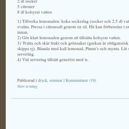
2 dl socker
5 citroner
8 dl kolsyrat vatten
1) Tillverka lemonaden: koka sockerlag (socker och 2,5 dl vatt
svalna. Pressa i citronsaft genom en sil. Hit kan förberedas t 
innan.
2) Gör klart lemonaden genom att tillsätta kolsyrat vatten.
3) Tvätta och skär frukt och grönsaker (gurkan är obligatorisk
skippa ej). Blanda med kall lemonad, Pimm’s och mynta. Låt stå
servering.
4) Vid servering tillsätt generöst med is.
Publicerad i
dryck
,
sommar
|
Kommentarer (19)
Skriv ut inlägg