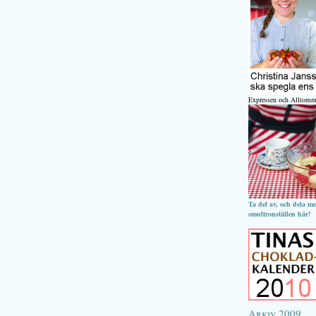
Expressen och Alltomm
Ta del av, och dela m
smultronställen här!
Arkiv 2009