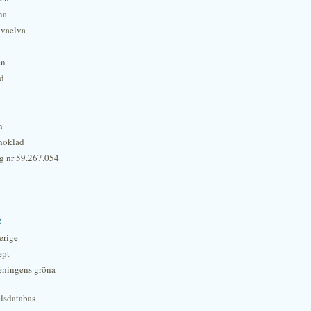
na
lvaelva
én
rd
n
hoklad
g nr 59.267.054
r
erige
ept
eningens gröna
lsdatabas