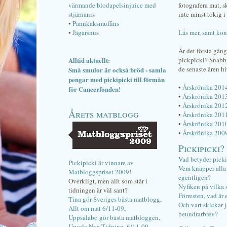
värmande blodapelsinjuice med
fotografera mat, 
stjärnanis
inte minst tokig i 
•
Pannkaksmuffins
•
Jägarsnus
Läs mer, samt kon
Är det första gån
Alltid aktuellt:
pickpicki? Snab
de senaste åren hi
Små smulor är också bröd - samla
pengar med pickipicki till förmån
•
Årskrönika 201
för Cancerfonden!
•
Årskrönika 201
•
Årskrönika 201
Årets matblogg
•
Årskrönika 201
•
Årskrönika 201
•
Årskrönika 200
Pickipicki?
Vad betyder pick
Pickipicki är vinnare av
Vem knäpper alla f
Matbloggspriset 2009!
egentligen?
Overkligt, men allt som står i
Nyfiken på vilka 
tidningen är väl sant?
Förresten, vad är 
Tina gör Sveriges bästa matblogg,
Och vart skickar j
Allt om mat 6/11-09
,
beundrarbrev?
Uppsalabo gör bästa matbloggen,
Upsala Nya Tidning, 6/11-09
.