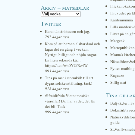
Arkiv – matsedlar
Flickanokakor
I huvudet på E
Kardemumma
Twitter
Lilla matderiv
Karantänstristessen och jag.
Livet på en gå
797 dagar ago
Matgeek
Kom på att barnen älskar daal och
Matrepubliken
lagar det en gång i veckan.
Nyttigt, billigt och nöjda ongar.
Moma's kitche
En liten sekunds kä…
Nässelblom&c
https://t.co/wh0YUfRz4W
Pyttes matblog
893 dagar ago
Ragazze
Tips på mat i stormkök till ett
Stilig mat
dygns solskenstältning, tack!
918 dagar ago
Tina gilla
@fraidifrida Vietnamesiska
vårrullar! Där har vi det, det får
Baljväxter i Sv
det bli! Tack!
Bokmärkta rec
999 dagar ago
Natuskyddsför
guide
SLV:s livsmede