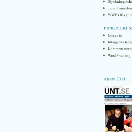
Styckningssc
Tabell innerte
WWF's fiskgui
pickipicki.s
Logga in
Inlägg via
RSS
Kommentarer 
WordPress.org
Arkiv 2011