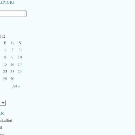
ipicki
2012
F
L
S
1
2
3
8
9
10
15
16
17
22
23
24
29
30
Jul »
ar
skafferi
ll
hen