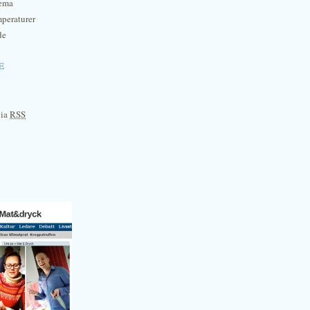
hema
mperaturer
de
e
via
RSS