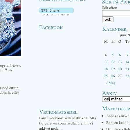
Sök på Pick
Sök efter:
Facebook
Kalender
juni 
M
Ti
O
To
4
5
6
7
11
12
13
14
nge utbrister:
18
19
20
21
till att
25
26
27
28
« Maj
essad citron.
Arkiv
dom är, eller
Matblogg
Veckomatsedel
Annas skånska 
Paus i veckomatsedelsfabriken! Alla
Bara en kaka ti
tidigare veckomatsedlar återfinns i
arkivet nedan.
Dagmar's Kitc