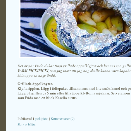
Det är när Frida dukar fram grillade äppelklyftor och hennes ena gullu
VARM PICKIPICKI, som jag inser att jag nog skulle kunna vara kapabel 
kidnappa en unge ändå.
Grillade äppelknyten
Klyfta äpplen. Lägg i foliepaket tillsammans med lite smör, kanel och pr
Lägg på grillen ca 5 min eller tills äppelklyftorna mjuknar. Servera som 
som Frida med en klick Kesella citrus.
Publicerad i
pickipicki
|
Kommentarer (9)
Skriv ut inlägg