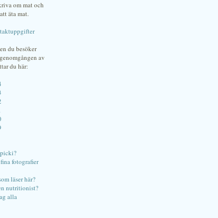
skriva om mat och
att äta mat.
taktuppgifter
gen du besöker
bgenomgången av
ttar du här:
4
3
2
1
0
9
ipicki?
ina fotografier
som läser här?
en nutritionist?
ag alla