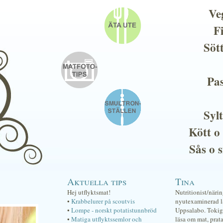
Ve
F
Söt
Pas
Sylt
Kött o
Sås o 
Aktuella tips
Tina
Hej utflyktsmat!
Nutritionist/näri
•
Krabbelurer på scoutvis
nyutexaminerad lä
•
Lompe - norskt potatistunnbröd
Uppsalabo. Tokig 
•
Matiga utflyktssemlor och
läsa om mat, prat