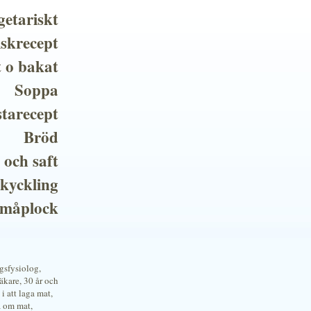
getariskt
iskrecept
t o bakat
Soppa
tarecept
Bröd
 och saft
 kyckling
småplock
ngsfysiolog,
kare, 30 år och
i att laga mat,
a om mat,