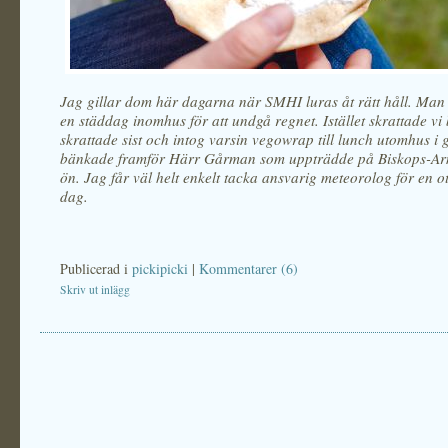
Jag gillar dom här dagarna när SMHI luras åt rätt håll. Ma
en städdag inomhus för att undgå regnet. Istället skrattade vi
skrattade sist och intog varsin vegowrap till lunch utomhus i 
bänkade framför Härr Gårman som uppträdde på Biskops-Arn
ön. Jag får väl helt enkelt tacka ansvarig meteorolog för en ot
dag.
Publicerad i
pickipicki
|
Kommentarer (6)
Skriv ut inlägg