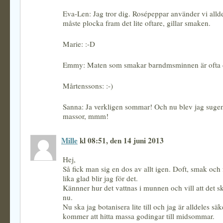
Eva-Len: Jag tror dig. Rosépeppar använder vi alldel
måste plocka fram det lite oftare, gillar smaken.
Marie: :-D
Emmy: Maten som smakar barndmsminnen är ofta d
Mårtenssons: :-)
Sanna: Ja verkligen sommar! Och nu blev jag sugen
massor, mmm!
Mille
kl 08:51, den 14 juni 2013
Hej,
Så fick man sig en dos av allt igen. Doft, smak och
lika glad blir jag för det.
Kännner hur det vattnas i munnen och vill att det s
nu.
Nu ska jag botanisera lite till och jag är alldeles säk
kommer att hitta massa godingar till midsommar.