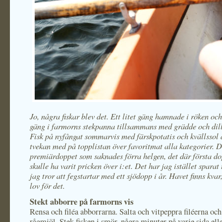
Jo, några fiskar blev det. Ett litet gäng hamnade i röken och
gäng i farmorns stekpanna tillsammans med grädde och dill
Fisk på nyfångat sommarvis med färskpotatis och kvällssol 
tvekan med på topplistan över favoritmat alla kategorier. D
premiärdoppet som saknades förra helgen, det där första d
skulle ha varit pricken över i:et. Det har jag istället sparat 
jag tror att fegstartar med ett sjödopp i år. Havet finns kvar
lov för det.
Stekt abborre på farmorns vis
Rensa och filéa abborrarna. Salta och vitpeppra filéerna och
rågmjöl. Stek fisken i smör, några minuter på varje sida eller