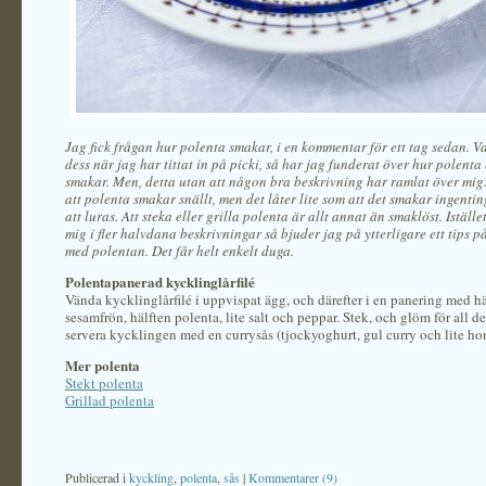
Jag fick frågan hur polenta smakar, i en kommentar för ett tag sedan. V
dess när jag har tittat in på picki, så har jag funderat över hur polenta
smakar. Men, detta utan att någon bra beskrivning har ramlat över mig.
att polenta smakar snällt, men det låter lite som att det smakar ingenti
att luras. Att steka eller grilla polenta är allt annat än smaklöst. Istället
mig i fler halvdana beskrivningar så bjuder jag på ytterligare ett tips p
med polentan. Det får helt enkelt duga.
Polentapanerad kycklinglårfilé
Vända kycklinglårfilé i uppvispat ägg, och därefter i en panering med h
sesamfrön, hälften polenta, lite salt och peppar. Stek, och glöm för all del
servera kycklingen med en currysås (tjockyoghurt, gul curry och lite ho
Mer polenta
Stekt polenta
Grillad polenta
Publicerad i
kyckling
,
polenta
,
sås
|
Kommentarer (9)