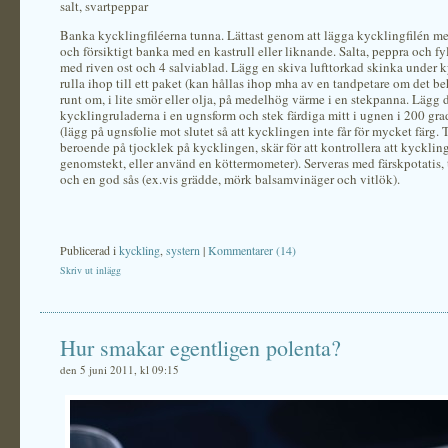
salt, svartpeppar
Banka kycklingfiléerna tunna. Lättast genom att lägga kycklingfilén mel
och försiktigt banka med en kastrull eller liknande. Salta, peppra och f
med riven ost och 4 salviablad. Lägg en skiva lufttorkad skinka under 
rulla ihop till ett paket (kan hållas ihop mha av en tandpetare om det be
runt om, i lite smör eller olja, på medelhög värme i en stekpanna. Lägg d
kycklingruladerna i en ugnsform och stek färdiga mitt i ugnen i 200 gra
(lägg på ugnsfolie mot slutet så att kycklingen inte får för mycket färg. 
beroende på tjocklek på kycklingen, skär för att kontrollera att kyckling
genomstekt, eller använd en köttermometer). Serveras med färskpotatis,
och en god sås (ex.vis grädde, mörk balsamvinäger och vitlök).
Publicerad i
kyckling
,
systern
|
Kommentarer (14)
Skriv ut inlägg
Hur smakar egentligen polenta?
den 5 juni 2011, kl 09:15