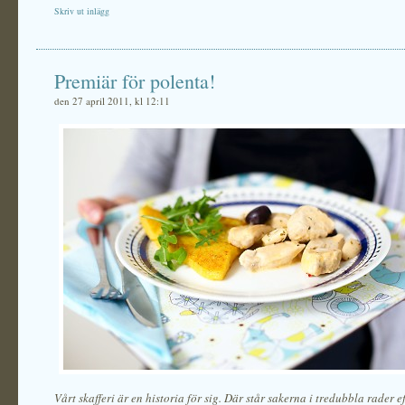
Skriv ut inlägg
Premiär för polenta!
den 27 april 2011, kl 12:11
Vårt skafferi är en historia för sig. Där står sakerna i tredubbla rader ef