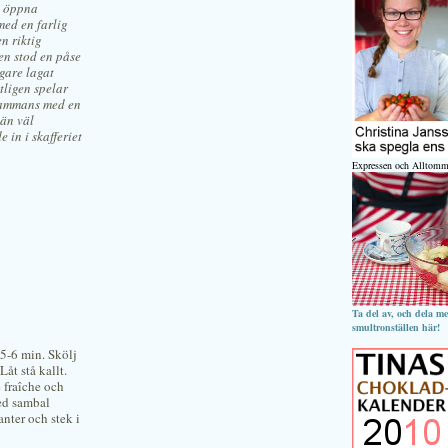
n öppna
med en farlig
en riktig
en stod en påse
igare lagat
tligen spelar
lsammans med en
 än väl
in i skafferiet
Expressen och Alltomm
Ta del av, och dela m
smultronställen här!
 5-6 min. Skölj
åt stå kallt.
e fraîche och
ed sambal
anter och stek i