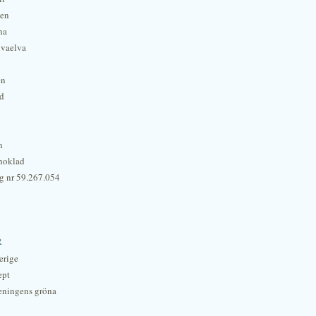
hen
na
lvaelva
én
rd
n
hoklad
g nr 59.267.054
r
erige
ept
eningens gröna