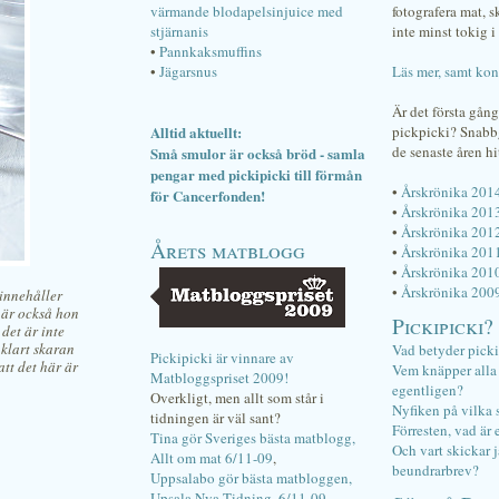
värmande blodapelsinjuice med
fotografera mat, 
stjärnanis
inte minst tokig i 
•
Pannkaksmuffins
•
Jägarsnus
Läs mer, samt kon
Är det första gån
Alltid aktuellt:
pickpicki? Snab
de senaste åren hi
Små smulor är också bröd - samla
pengar med pickipicki till förmån
•
Årskrönika 201
för Cancerfonden!
•
Årskrönika 201
•
Årskrönika 201
Årets matblogg
•
Årskrönika 201
•
Årskrönika 201
•
Årskrönika 200
 innehåller
t är också hon
Pickipicki?
det är inte
 klart skaran
Vad betyder pick
Pickipicki är vinnare av
att det här är
Vem knäpper alla f
Matbloggspriset 2009!
egentligen?
Overkligt, men allt som står i
Nyfiken på vilka 
tidningen är väl sant?
Förresten, vad är 
Tina gör Sveriges bästa matblogg,
Och vart skickar j
Allt om mat 6/11-09
,
beundrarbrev?
Uppsalabo gör bästa matbloggen,
Upsala Nya Tidning, 6/11-09
.