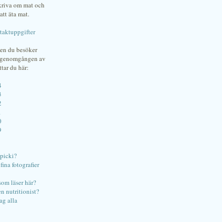
skriva om mat och
att äta mat.
taktuppgifter
gen du besöker
bgenomgången av
ttar du här:
4
3
2
1
0
9
ipicki?
ina fotografier
som läser här?
en nutritionist?
ag alla