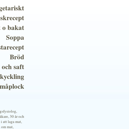
getariskt
iskrecept
t o bakat
Soppa
tarecept
Bröd
 och saft
 kyckling
småplock
ngsfysiolog,
kare, 30 år och
i att laga mat,
a om mat,