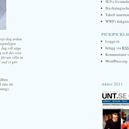
SLV:s livsmede
Styckningssc
Tabell innerte
WWF's fiskgui
pickipicki.s
arje dag sedan
Logga in
 egentligen
Inlägg via
RSS
 Jag vill säga
ng och det vore
Kommentarer 
 för att villa in
WordPress.org
å vad vi gör
älften
Arkiv 2011
 inte att
nung).