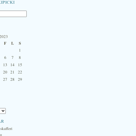
ipicki
 2023
F
L
S
1
6
7
8
13
14
15
20
21
22
27
28
29
ar
skafferi
ll