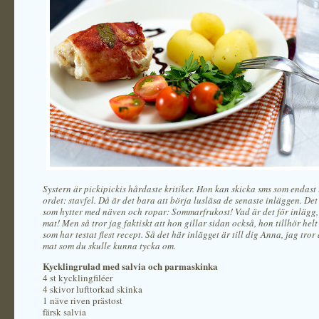
Systern är pickipickis hårdaste kritiker. Hon kan skicka sms som endast
ordet: stavfel. Då är det bara att börja lusläsa de senaste inläggen. De
som hytter med näven och ropar: Sommarfrukost! Vad är det för inlägg, 
mat! Men så tror jag faktiskt att hon gillar sidan också, hon tillhör helt
som har testat flest recept. Så det här inlägget är till dig Anna, jag tror 
mat som du skulle kunna tycka om.
Kycklingrulad med salvia och parmaskinka
4 st kycklingfiléer
4 skivor lufttorkad skinka
1 näve riven prästost
färsk salvia