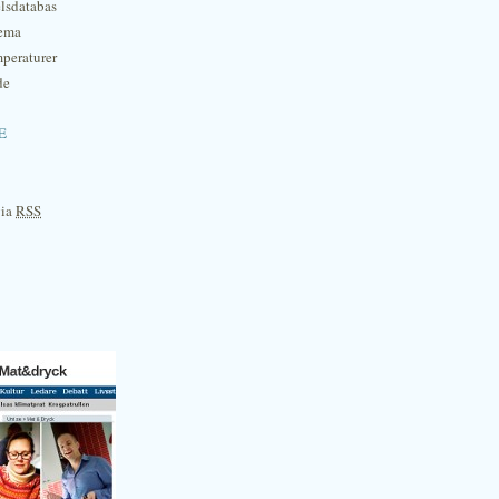
lsdatabas
hema
mperaturer
de
e
via
RSS