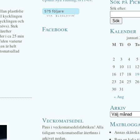
Sök på Pick
Sök efter:
lan plastfolie
yll kycklingen
kycklingen och
hövs). Stek
Facebook
Kalender
ärefter
der i ca 25 min
januari
Tiden varierar
M
Ti
O
To
en är helt
 tomatsallad
2
3
4
5
9
10
11
12
16
17
18
19
23
24
25
26
30
31
« Aug
Arkiv
Veckomatsedel
Matblogg
Paus i veckomatsedelsfabriken! Alla
Annas skånska 
tidigare veckomatsedlar återfinns i
arkivet nedan.
Bara en kaka ti