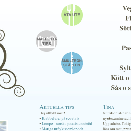
Ve
F
Söt
Pas
Sylt
Kött o
Sås o 
Aktuella tips
Tina
Hej utflyktsmat!
Nutritionist/näri
•
Krabbelurer på scoutvis
nyutexaminerad lä
•
Lompe - norskt potatistunnbröd
Uppsalabo. Tokig 
•
Matiga utflyktssemlor och
läsa om mat, prat