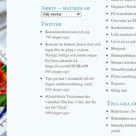
Arkiv – matsedlar
Dagmar's Kitc
Flickanokakor
I huvudet på E
Twitter
Kardemumma
Karantänstristessen och jag.
Lilla matderiv
797 dagar ago
Livet på en gå
Kom på att barnen älskar daal och
Matgeek
lagar det en gång i veckan.
Nyttigt, billigt och nöjda ongar.
Matrepubliken
En liten sekunds kä…
Moma's kitche
https://t.co/wh0YUfRz4W
Nässelblom&c
893 dagar ago
Pyttes matblog
Tips på mat i stormkök till ett
Ragazze
dygns solskenstältning, tack!
918 dagar ago
Stilig mat
@fraidifrida Vietnamesiska
vårrullar! Där har vi det, det får
Tina gilla
det bli! Tack!
Baljväxter i Sv
999 dagar ago
Bokmärkta rec
Natuskyddsför
guide