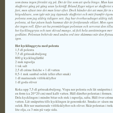
som ännu ingen förstått sig på. Det är lite som att spela bingo. Man ka
skafferiet gång på gång utan lyckträff. Ibland flyger något ur skafferiet 
fart, men oftast inte det man letar efter. Dock händer det att man får in 
högoddsare, som igår när jag öppnade skafferiet och mitt framför ögon
polenta som jag aldrig tidigare sett. Jag har överhuvudtaget aldrig tid
polenta, så hur påsen hade hamnat där är fortfarande oklart. Men egen
det ingen roll. Efter att ha premiärlagat polentan och serverat den til
het kycklinggryta och tunt skivad mango, så fick hela anrättningen mer
godkänt. Polentan behövde med andra ord inte skämmas när den flyttade 
igen.
Het kycklinggryta med polenta
1,5 dl polenta
7,5 dl grönsaksbuljong
800 g kycklinglårfilé
2 msk rapsolja
1 tsk salt
2,5 dl crème fraîche + 1 dl vatten
0,5-1 msk sambal oelek (eller efter smak)
1 dl marinerade vitlöksklyftor
1 dl goda oliver
Koka upp 7,5 dl grönsaksbuljong. Vispa ner polenta och låt småputtra i
en form (ca 20*20 cm) med kallt vatten. Häll därefter polentan i formen. L
Dela kycklingen i mindre bitar och stek i rapsolja, salta. Häll över crèm
vatten. Låt småputtra tills kycklingen är genomkokt. Smaka av såsen m
oelek. Rör ner marinerade vitlöksklyftor och oliver. Skär polentan i trek
lite olja, ca 3 min på varje sida.