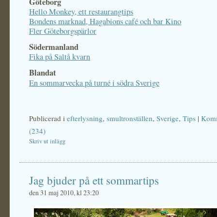
Göteborg
Hello Monkey, ett restaurangtips
Bondens marknad, Hagabions café och bar Kino
Fler Göteborgspärlor
Södermanland
Fika på Saltå kvarn
Blandat
En sommarvecka på turné i södra Sverige
Publicerad i
efterlysning
,
smultronställen
,
Sverige
,
Tips
|
Komm
(234)
Skriv ut inlägg
Jag bjuder på ett sommartips
den 31 maj 2010, kl 23:20