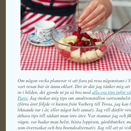
Om någon vecka planerar vi att fara på resa någonstans i S
vart resan bär är ännu oklart. Det är där jag tänker mig at
in i bilden, det gjorde ni ju så bra med
alla era tips inför vå
Paris
. Jag önskar mig tips om smultronställen vartsomhelst 
(förra året följde vi kusten från Varberg till Trosa, jag kan
liknande tur i år, eller något helt annat).
Jag vill därför vet
ätbara tips till sådant man inte äter.
ar stannar jag och fi
V
vägen, var badar man helst, bästa loppisen, gårdsbutiker, m
som överraskar och bra boendealternativ. Jag vill att ni visk