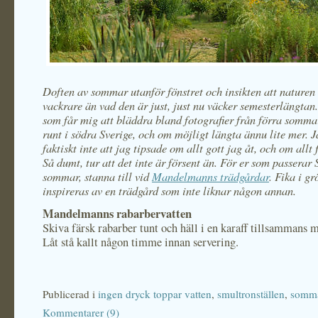
Doften av sommar utanför fönstret och insikten att naturen 
vackrare än vad den är just, just nu väcker semesterlängtan
som får mig att bläddra bland fotografier från förra somma
runt i södra Sverige, och om möjligt längta ännu lite mer. J
faktiskt inte att jag tipsade om allt gott jag åt, och om allt f
Så dumt, tur att det inte är försent än. För er som passerar
sommar, stanna till vid
Mandelmanns trädgårdar
. Fika i g
inspireras av en trädgård som inte liknar någon annan.
Mandelmanns rabarbervatten
Skiva färsk rabarber tunt och häll i en karaff tillsammans 
Låt stå kallt någon timme innan servering.
Publicerad i
ingen dryck toppar vatten
,
smultronställen
,
somm
Kommentarer (9)