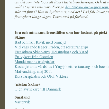
om det som inte finns att läsa i turistbroschyrerna. Och så v
väldigt gärna veta var i Sverige
den turkosa husvagnen som 
står att finna? Kan ni hjälpa mig med det? I så fall lovar ja
fina vykort längs vägen. Tusen tack på förhand.
Era och mina smultronställen som har fastnat på picki
Skåne
Bad och fik i Kivik med omnejd
Vid vägs ände ligger Friden, ett restaurangtips
Fler ätbara Skåne-tips, Helsingborg och Ystad
Ett vykort från Österlen
Mandelmanns trädgårdar
Kastanjelunds värdshus i Yngsjö, ett restaurang- och boend
Matvandring, maj 2011
Körsbärsgården och Olof Viktors
(nästan Skåne)
…en avstickare till Danmark
Småland
Västervik