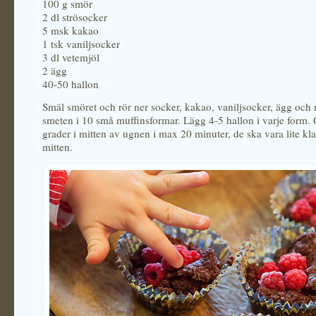
100 g smör
2 dl strösocker
5 msk kakao
1 tsk vaniljsocker
3 dl vetemjöl
2 ägg
40-50 hallon
Smäl smöret och rör ner socker, kakao, vaniljsocker, ägg och 
smeten i 10 små muffinsformar. Lägg 4-5 hallon i varje form.
grader i mitten av ugnen i max 20 minuter, de ska vara lite kla
mitten.