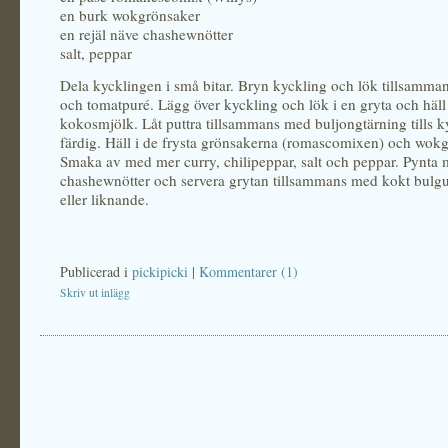
en burk wokgrönsaker
en rejäl näve chashewnötter
salt, peppar
Dela kycklingen i små bitar. Bryn kyckling och lök tillsamma
och tomatpuré. Lägg över kyckling och lök i en gryta och häll
kokosmjölk. Låt puttra tillsammans med buljongtärning tills k
färdig. Häll i de frysta grönsakerna (romascomixen) och wokg
Smaka av med mer curry, chilipeppar, salt och peppar. Pynta
chashewnötter och servera grytan tillsammans med kokt bulgu
eller liknande.
Publicerad i
pickipicki
|
Kommentarer (1)
Skriv ut inlägg