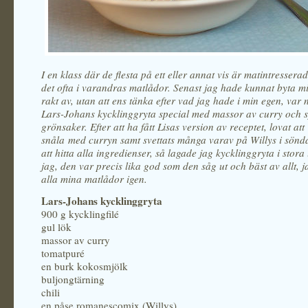
I en klass där de flesta på ett eller annat vis är matintressera
det ofta i varandras matlådor. Senast jag hade kunnat byta m
rakt av, utan att ens tänka efter vad jag hade i min egen, var 
Lars-Johans kycklinggryta special med massor av curry och
grönsaker. Efter att ha fått Lisas version av receptet, lovat att 
snåla med curryn samt svettats många varav på Willys i sönda
att hitta alla ingredienser, så lagade jag kycklinggryta i stora 
jag, den var precis lika god som den såg ut och bäst av allt, ja
alla mina matlådor igen.
Lars-Johans kycklinggryta
900 g kycklingfilé
gul lök
massor av curry
tomatpuré
en burk kokosmjölk
buljongtärning
chili
en påse romanescomix (Willys)