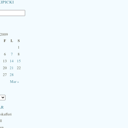
ipicki
 2009
F
L
S
1
6
7
8
13
14
15
20
21
22
27
28
Mar »
ar
skafferi
ll
hen