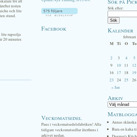
Sök på Pick
kalare för att
refter resten
Sök efter:
aiche och lite
ten stund.
Facebook
Kalender
lite rapsolja
februari
är 20 minuter.
M
Ti
O
To
2
3
4
5
9
10
11
12
16
17
18
19
23
24
25
26
« Jan
Arkiv
Matblogg
Veckomatsedel
Annas skånska 
Paus i veckomatsedelsfabriken! Alla
Bara en kaka ti
tidigare veckomatsedlar återfinns i
arkivet nedan.
Dagmar's Kitc