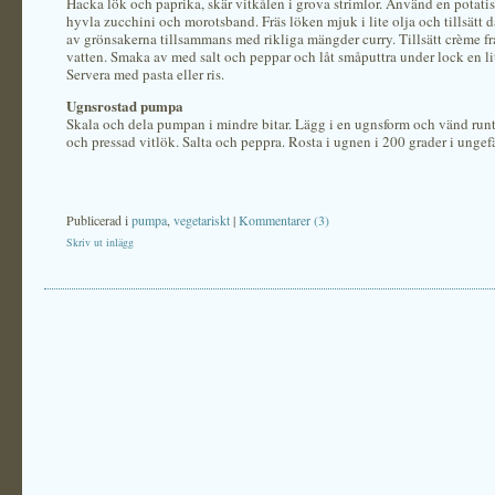
Hacka lök och paprika, skär vitkålen i grova strimlor. Använd en potatiss
hyvla zucchini och morotsband. Fräs löken mjuk i lite olja och tillsätt dä
av grönsakerna tillsammans med rikliga mängder curry. Tillsätt crème fr
vatten. Smaka av med salt och peppar och låt småputtra under lock en li
Servera med pasta eller ris.
Ugnsrostad pumpa
Skala och dela pumpan i mindre bitar. Lägg i en ugnsform och vänd runt 
och pressad vitlök. Salta och peppra. Rosta i ugnen i 200 grader i ungef
Publicerad i
pumpa
,
vegetariskt
|
Kommentarer (3)
Skriv ut inlägg