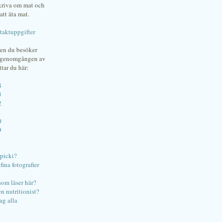
skriva om mat och
att äta mat.
taktuppgifter
gen du besöker
bgenomgången av
ttar du här:
4
3
2
1
0
9
ipicki?
ina fotografier
som läser här?
en nutritionist?
ag alla