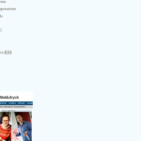
hema
mperaturer
de
e
via
RSS