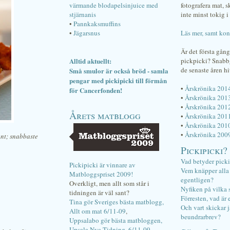
värmande blodapelsinjuice med
fotografera mat, 
stjärnanis
inte minst tokig i 
•
Pannkaksmuffins
•
Jägarsnus
Läs mer, samt kon
Är det första gån
Alltid aktuellt:
pickpicki? Snab
de senaste åren hi
Små smulor är också bröd - samla
pengar med pickipicki till förmån
•
Årskrönika 201
för Cancerfonden!
•
Årskrönika 201
•
Årskrönika 201
Årets matblogg
•
Årskrönika 201
•
Årskrönika 201
•
Årskrönika 200
ant; snabbaste
Pickipicki?
Vad betyder pick
Pickipicki är vinnare av
Vem knäpper alla f
Matbloggspriset 2009!
egentligen?
Overkligt, men allt som står i
Nyfiken på vilka 
tidningen är väl sant?
Förresten, vad är 
Tina gör Sveriges bästa matblogg,
Och vart skickar j
Allt om mat 6/11-09
,
beundrarbrev?
Uppsalabo gör bästa matbloggen,
Upsala Nya Tidning, 6/11-09
.