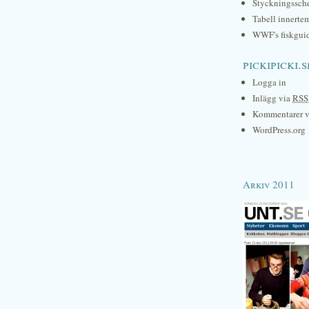
Styckningssc
Tabell innerte
WWF's fiskgui
pickipicki.s
Logga in
Inlägg via
RSS
Kommentarer 
WordPress.org
Arkiv 2011