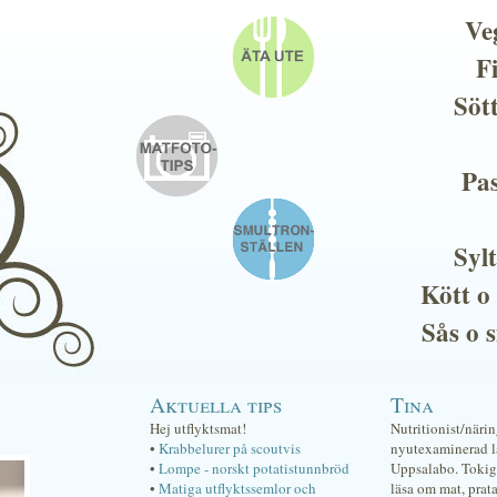
Ve
F
Söt
Pas
Sylt
Kött o
Sås o 
Aktuella tips
Tina
Hej utflyktsmat!
Nutritionist/näri
•
Krabbelurer på scoutvis
nyutexaminerad lä
•
Lompe - norskt potatistunnbröd
Uppsalabo. Tokig 
•
Matiga utflyktssemlor och
läsa om mat, prat