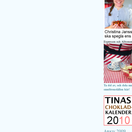
Expressen och Alltomm
Ta del av, och dela m
smultronställen här!
Arkiv 2009