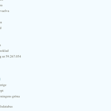
na
lvaelva
én
rd
n
hoklad
g nr 59.267.054
r
erige
ept
eningens gröna
lsdatabas