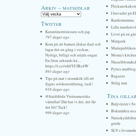
Arkiv – matsedlar
Flickanokakor
I huvudet på E
Kardemumma
Twitter
Lilla matderiv
Karantänstristessen och jag.
Livet på en gå
797 dagar ago
Matgeek
Kom på att barnen älskar daal och
Matrepubliken
lagar det en gång i veckan.
Nyttigt, billigt och nöjda ongar.
Moma's kitche
En liten sekunds kä…
Nässelblom&c
https://t.co/wh0YUfRz4W
Pyttes matblog
893 dagar ago
Ragazze
Tips på mat i stormkök till ett
Stilig mat
dygns solskenstältning, tack!
918 dagar ago
Tina gilla
@fraidifrida Vietnamesiska
vårrullar! Där har vi det, det får
Baljväxter i Sv
det bli! Tack!
Bokmärkta rec
999 dagar ago
Natuskyddsför
guide
SLV:s livsmede