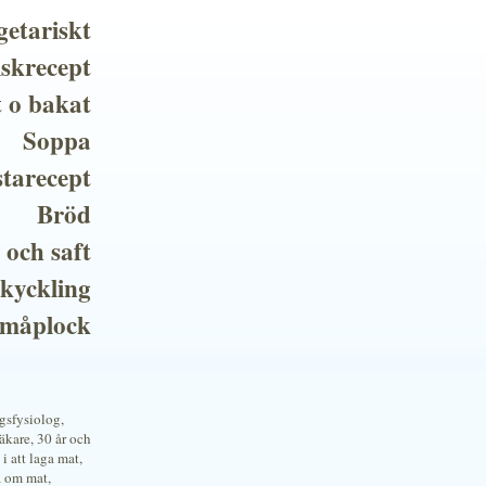
getariskt
iskrecept
t o bakat
Soppa
tarecept
Bröd
 och saft
 kyckling
småplock
ngsfysiolog,
kare, 30 år och
i att laga mat,
a om mat,