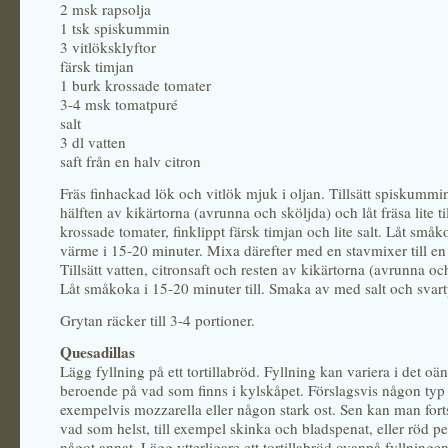
2 msk rapsolja
1 tsk spiskummin
3 vitlöksklyftor
färsk timjan
1 burk krossade tomater
3-4 msk tomatpuré
salt
3 dl vatten
saft från en halv citron
Fräs finhackad lök och vitlök mjuk i oljan. Tillsätt spiskummi
hälften av kikärtorna (avrunna och sköljda) och låt fräsa lite till
krossade tomater, finklippt färsk timjan och lite salt. Låt små
värme i 15-20 minuter. Mixa därefter med en stavmixer till en 
Tillsätt vatten, citronsaft och resten av kikärtorna (avrunna oc
Låt småkoka i 15-20 minuter till. Smaka av med salt och svar
Grytan räcker till 3-4 portioner.
Quesadillas
Lägg fyllning på ett tortillabröd. Fyllning kan variera i det oä
beroende på vad som finns i kylskåpet. Förslagsvis någon typ 
exempelvis mozzarella eller någon stark ost. Sen kan man forts
vad som helst, till exempel skinka och bladspenat, eller röd pes
något annat. Lägg ytterligare ett tortillabröd ovanpå fyllninge