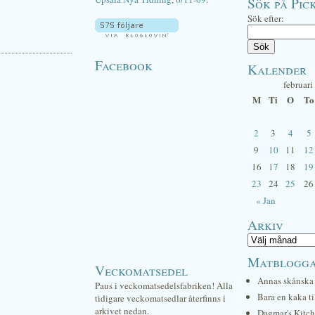
Sök på Pick
Sök efter:
Facebook
Kalender
februari
M
Ti
O
To
2
3
4
5
9
10
11
12
16
17
18
19
23
24
25
26
« Jan
Arkiv
Matblogg
Veckomatsedel
Annas skånska 
Paus i veckomatsedelsfabriken! Alla
Bara en kaka ti
tidigare veckomatsedlar återfinns i
arkivet nedan.
Dagmar's Kitc