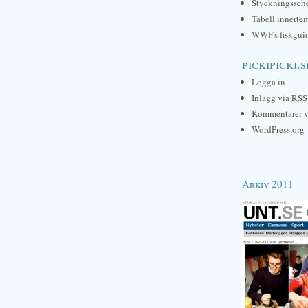
Styckningssc
Tabell innerte
WWF's fiskgui
pickipicki.s
Logga in
Inlägg via
RSS
Kommentarer 
WordPress.org
Arkiv 2011