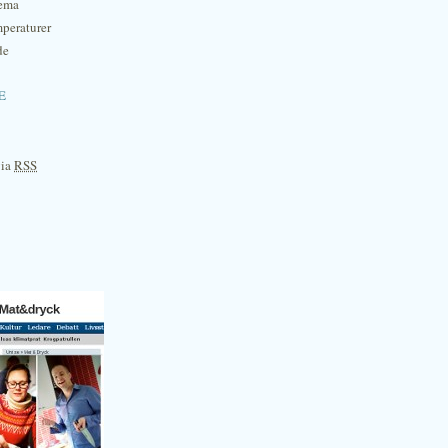
hema
mperaturer
de
e
via
RSS