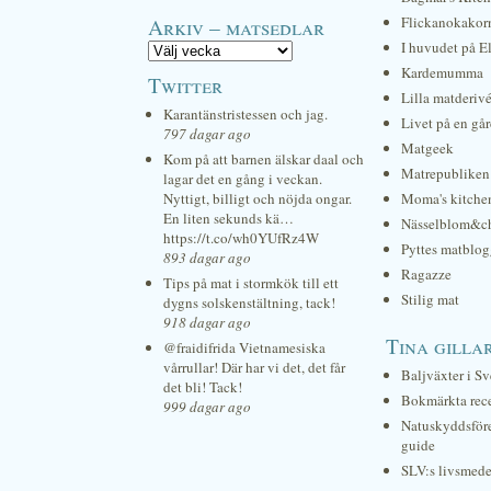
Arkiv – matsedlar
Flickanokakor
I huvudet på E
Kardemumma
Twitter
Lilla matderiv
Karantänstristessen och jag.
Livet på en gå
797 dagar ago
Matgeek
Kom på att barnen älskar daal och
Matrepubliken
lagar det en gång i veckan.
Nyttigt, billigt och nöjda ongar.
Moma's kitche
En liten sekunds kä…
Nässelblom&c
https://t.co/wh0YUfRz4W
Pyttes matblog
893 dagar ago
Ragazze
Tips på mat i stormkök till ett
Stilig mat
dygns solskenstältning, tack!
918 dagar ago
Tina gilla
@fraidifrida Vietnamesiska
vårrullar! Där har vi det, det får
Baljväxter i Sv
det bli! Tack!
Bokmärkta rec
999 dagar ago
Natuskyddsför
guide
SLV:s livsmede