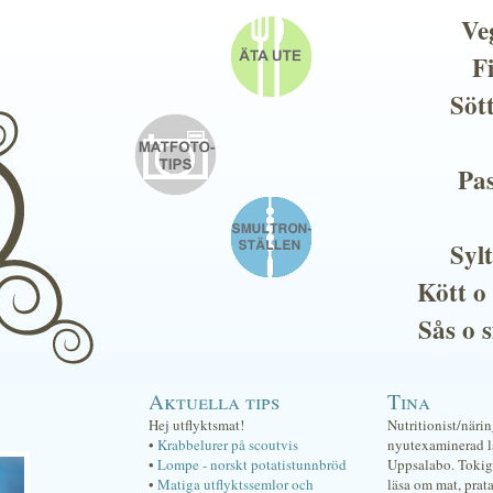
Ve
F
Söt
Pas
Sylt
Kött o
Sås o 
Aktuella tips
Tina
Hej utflyktsmat!
Nutritionist/näri
•
Krabbelurer på scoutvis
nyutexaminerad lä
•
Lompe - norskt potatistunnbröd
Uppsalabo. Tokig 
•
Matiga utflyktssemlor och
läsa om mat, prat