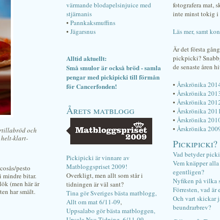
värmande blodapelsinjuice med
fotografera mat, 
stjärnanis
inte minst tokig i 
•
Pannkaksmuffins
•
Jägarsnus
Läs mer, samt kon
Är det första gån
Alltid aktuellt:
pickpicki? Snab
de senaste åren hi
Små smulor är också bröd - samla
pengar med pickipicki till förmån
•
Årskrönika 201
för Cancerfonden!
•
Årskrönika 201
•
Årskrönika 201
Årets matblogg
•
Årskrönika 201
•
Årskrönika 201
•
Årskrönika 200
rtillabröd och
helt-klart-
Pickipicki?
Vad betyder pick
Pickipicki är vinnare av
Vem knäpper alla f
Matbloggspriset 2009!
acosås/pesto
egentligen?
Overkligt, men allt som står i
 mindre bitar.
Nyfiken på vilka 
 lök (men här är
tidningen är väl sant?
Förresten, vad är 
ten har smält.
Tina gör Sveriges bästa matblogg,
Och vart skickar j
Allt om mat 6/11-09
,
beundrarbrev?
Uppsalabo gör bästa matbloggen,
Upsala Nya Tidning, 6/11-09
.