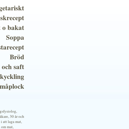
getariskt
iskrecept
t o bakat
Soppa
tarecept
Bröd
 och saft
 kyckling
småplock
ngsfysiolog,
kare, 30 år och
i att laga mat,
a om mat,