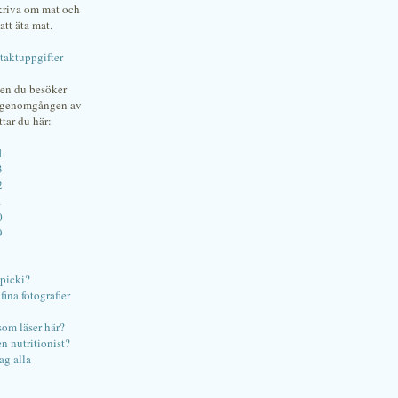
skriva om mat och
att äta mat.
taktuppgifter
gen du besöker
bgenomgången av
ttar du här:
4
3
2
1
0
9
ipicki?
ina fotografier
som läser här?
en nutritionist?
ag alla