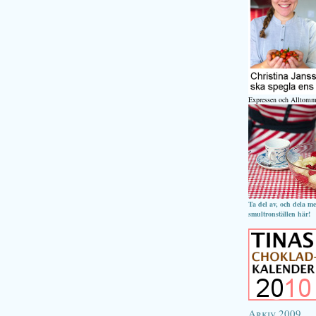
Expressen och Alltomm
Ta del av, och dela m
smultronställen här!
Arkiv 2009