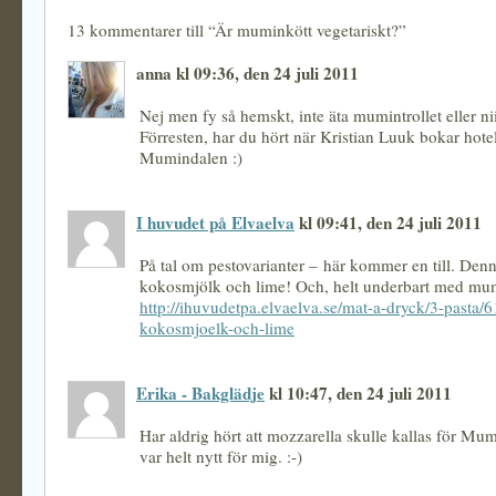
13 kommentarer till “Är muminkött vegetariskt?”
anna kl 09:36, den 24 juli 2011
Nej men fy så hemskt, inte äta mumintrollet eller ni
Förresten, har du hört när Kristian Luuk bokar hote
Mumindalen :)
I huvudet på Elvaelva
kl 09:41, den 24 juli 2011
På tal om pestovarianter – här kommer en till. De
kokosmjölk och lime! Och, helt underbart med mum
http://ihuvudetpa.elvaelva.se/mat-a-dryck/3-pasta/
kokosmjoelk-och-lime
Erika - Bakglädje
kl 10:47, den 24 juli 2011
Har aldrig hört att mozzarella skulle kallas för Mu
var helt nytt för mig. :-)