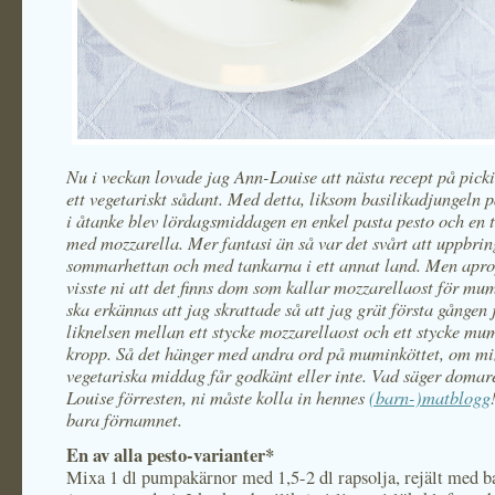
Nu i veckan lovade jag Ann-Louise att nästa recept på picki
ett vegetariskt sådant. Med detta, liksom basilikadjungeln 
i åtanke blev lördagsmiddagen en enkel pasta pesto och en 
med mozzarella. Mer fantasi än så var det svårt att uppbrin
sommarhettan och med tankarna i ett annat land. Men apro
visste ni att det finns dom som kallar mozzarellaost för mu
ska erkännas att jag skrattade så att jag grät första gången
liknelsen mellan ett stycke mozzarellaost och ett stycke mu
kropp. Så det hänger med andra ord på muminköttet, om m
vegetariska middag får godkänt eller inte. Vad säger doma
Louise förresten, ni måste kolla in hennes
(barn-)matblogg
bara förnamnet.
En av alla pesto-varianter*
Mixa 1 dl pumpakärnor med 1,5-2 dl rapsolja, rejält med b