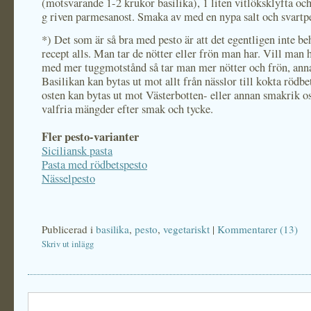
(motsvarande 1-2 krukor basilika), 1 liten vitlöksklyfta oc
g riven parmesanost. Smaka av med en nypa salt och svartp
*) Det som är så bra med pesto är att det egentligen inte b
recept alls. Man tar de nötter eller frön man har. Vill man 
med mer tuggmotstånd så tar man mer nötter och frön, ann
Basilikan kan bytas ut mot allt från nässlor till kokta rödb
osten kan bytas ut mot Västerbotten- eller annan smakrik ost
valfria mängder efter smak och tycke.
Fler pesto-varianter
Siciliansk pasta
Pasta med rödbetspesto
Nässelpesto
Publicerad i
basilika
,
pesto
,
vegetariskt
|
Kommentarer (13)
Skriv ut inlägg