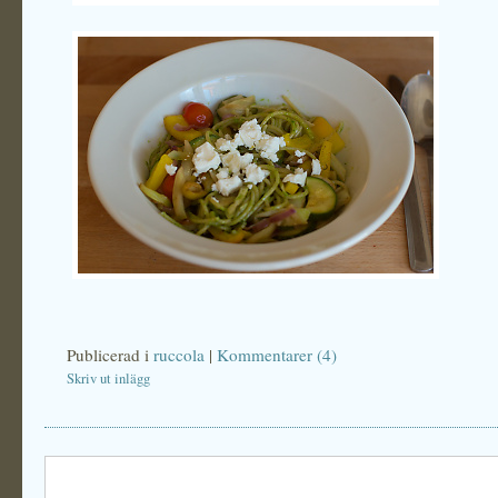
Publicerad i
ruccola
|
Kommentarer (4)
Skriv ut inlägg