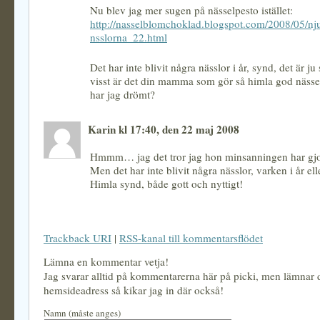
Nu blev jag mer sugen på nässelpesto istället:
http://nasselblomchoklad.blogspot.com/2008/05/nju
nsslorna_22.html
Det har inte blivit några nässlor i år, synd, det är ju 
visst är det din mamma som gör så himla god nässe
har jag drömt?
Karin kl 17:40, den 22 maj 2008
Hmmm… jag det tror jag hon minsanningen har gjo
Men det har inte blivit några nässlor, varken i år elle
Himla synd, både gott och nyttigt!
Trackback URI
|
RSS-kanal till kommentarsflödet
Lämna en kommentar vetja!
Jag svarar alltid på kommentarerna här på picki, men lämnar
hemsideadress så kikar jag in där också!
Namn (måste anges)