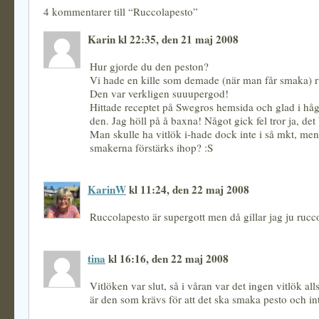
4 kommentarer till “Ruccolapesto”
Karin kl 22:35, den 21 maj 2008
Hur gjorde du den peston?
Vi hade en kille som demade (när man får smaka) r
Den var verkligen suuupergod!
Hittade receptet på Swegros hemsida och glad i håg
den. Jag höll på å baxna! Något gick fel tror ja, det 
Man skulle ha vitlök i-hade dock inte i så mkt, men
smakerna förstärks ihop? :S
KarinW
kl 11:24, den 22 maj 2008
Ruccolapesto är supergott men då gillar jag ju rucc
tina
kl 16:16, den 22 maj 2008
Vitlöken var slut, så i våran var det ingen vitlök al
är den som krävs för att det ska smaka pesto och int