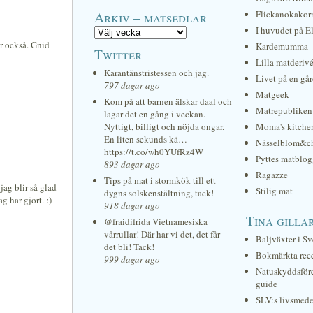
Arkiv – matsedlar
Flickanokakor
I huvudet på E
ar också. Gnid
Kardemumma
Twitter
Lilla matderiv
Karantänstristessen och jag.
Livet på en gå
797 dagar ago
Matgeek
Kom på att barnen älskar daal och
Matrepubliken
lagar det en gång i veckan.
Nyttigt, billigt och nöjda ongar.
Moma's kitche
En liten sekunds kä…
Nässelblom&c
https://t.co/wh0YUfRz4W
Pyttes matblog
893 dagar ago
Ragazze
Tips på mat i stormkök till ett
 jag blir så glad
Stilig mat
dygns solskenstältning, tack!
g har gjort. :)
918 dagar ago
Tina gilla
@fraidifrida Vietnamesiska
vårrullar! Där har vi det, det får
Baljväxter i Sv
det bli! Tack!
Bokmärkta rec
999 dagar ago
Natuskyddsför
guide
SLV:s livsmede