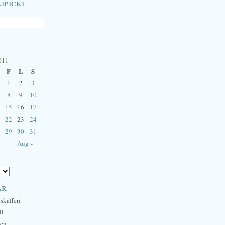
ipicki
011
F
L
S
1
2
3
8
9
10
15
16
17
22
23
24
29
30
31
Aug »
ar
skafferi
ll
hen