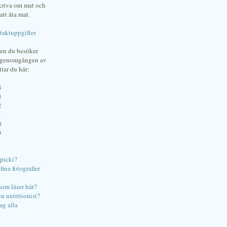
skriva om mat och
att äta mat.
taktuppgifter
gen du besöker
bgenomgången av
ttar du här:
4
3
2
1
0
9
ipicki?
ina fotografier
som läser här?
en nutritionist?
ag alla