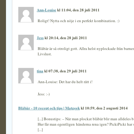
Ann-Louise
kl 11:04, den 28 juli 2011
Roligt! Nytta och nöje i en perfekt kombination. :)
Jess
kl 20:14, den 28 juli 2011
Blåbär är så otroligt gott. Allra helst nyplockade från barne
Livslust.
tina
kl 07:38, den 29 juli 2011
Ann-Louise: Det har du helt rätt i!
Jess: :-)
Blåbär - 10 recept och tips | Matgeek
kl 10:59, den 2 augusti 2014
[...] Bonustips: – När man plockat blåbär blir man alldeles 
Hur får man egentligen händerna rena igen? PickiPicki har så
[...]