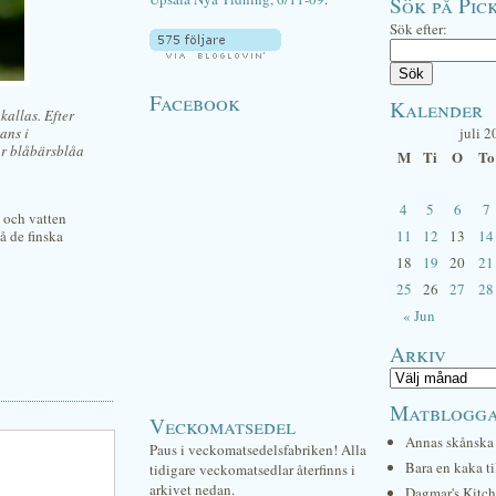
Sök på Pick
Sök efter:
Facebook
Kalender
kallas. Efter
ans i
juli 2
ur blåbärsblåa
M
Ti
O
To
4
5
6
7
 och vatten
å de finska
11
12
13
14
18
19
20
21
25
26
27
28
« Jun
Arkiv
Matblogg
Veckomatsedel
Annas skånska 
Paus i veckomatsedelsfabriken! Alla
Bara en kaka ti
tidigare veckomatsedlar återfinns i
arkivet nedan.
Dagmar's Kitc