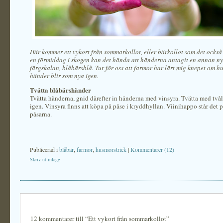
Här kommer ett vykort från sommarkollot, eller bärkollot som det också 
en förmiddag i skogen kan det hända att händerna antagit en annan ny
färgskalan, blåbärsblå. Tur för oss att farmor har lärt mig knepet om h
händer blir som nya igen.
Tvätta blåbärshänder
Tvätta händerna, gnid därefter in händerna med vinsyra. Tvätta med tvål
igen. Vinsyra finns att köpa på påse i kryddhyllan. Viinihappo står det p
påsarna.
Publicerad i
blåbär
,
farmor
,
husmorstrick
|
Kommentarer (12)
Skriv ut inlägg
12 kommentarer till “Ett vykort från sommarkollot”