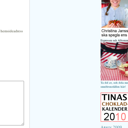
n hemsideadress
Expressen och Alltomm
Ta del av, och dela m
smultronställen här!
Arkiv 2009