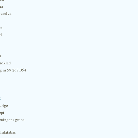
na
lvaelva
én
rd
n
hoklad
g nr 59.267.054
r
erige
ept
eningens gröna
lsdatabas