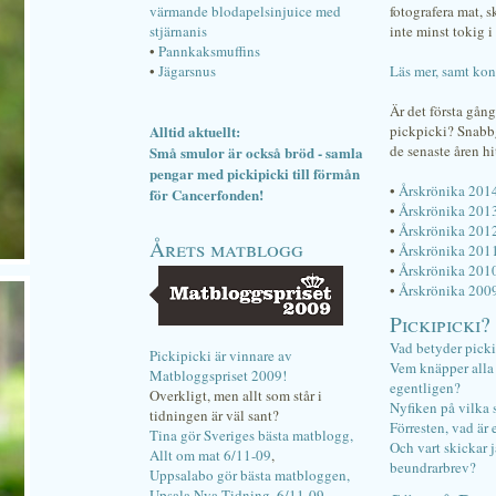
värmande blodapelsinjuice med
fotografera mat, 
stjärnanis
inte minst tokig i 
•
Pannkaksmuffins
•
Jägarsnus
Läs mer, samt kon
Är det första gån
Alltid aktuellt:
pickpicki? Snab
de senaste åren hi
Små smulor är också bröd - samla
pengar med pickipicki till förmån
•
Årskrönika 201
för Cancerfonden!
•
Årskrönika 201
•
Årskrönika 201
Årets matblogg
•
Årskrönika 201
•
Årskrönika 201
•
Årskrönika 200
Pickipicki?
Vad betyder pick
Pickipicki är vinnare av
Vem knäpper alla f
Matbloggspriset 2009!
egentligen?
Overkligt, men allt som står i
Nyfiken på vilka 
tidningen är väl sant?
Förresten, vad är 
Tina gör Sveriges bästa matblogg,
Och vart skickar j
Allt om mat 6/11-09
,
beundrarbrev?
Uppsalabo gör bästa matbloggen,
Upsala Nya Tidning, 6/11-09
.