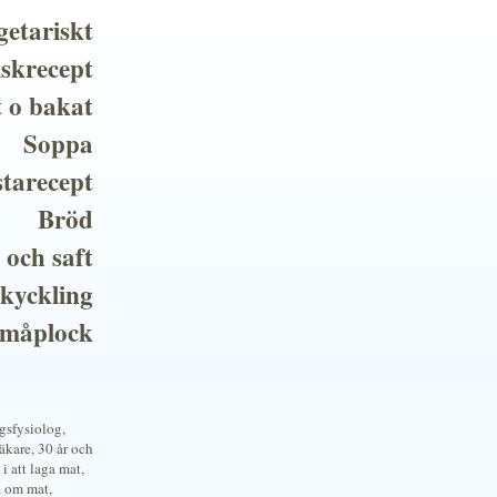
getariskt
iskrecept
t o bakat
Soppa
tarecept
Bröd
 och saft
 kyckling
småplock
ngsfysiolog,
kare, 30 år och
i att laga mat,
a om mat,