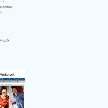
hema
mperaturer
de
e
via
RSS