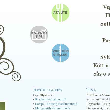
Ve
F
Söt
Pas
Sylt
Kött o
Sås o 
Aktuella tips
Tina
Hej utflyktsmat!
Nutritionist/näri
•
Krabbelurer på scoutvis
nyutexaminerad lä
•
Lompe - norskt potatistunnbröd
Uppsalabo. Tokig 
•
Matiga utflyktssemlor och
läsa om mat, prat