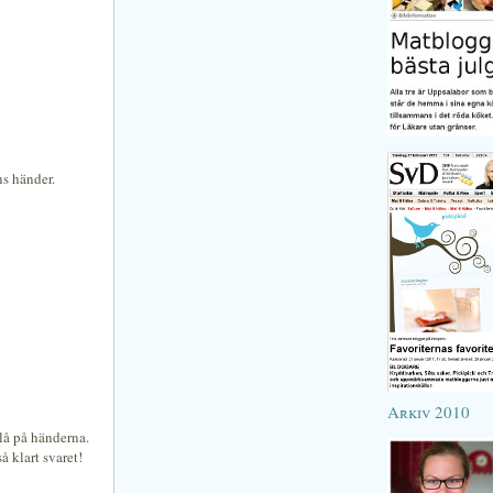
ns händer.
Arkiv 2010
blå på händerna.
 klart svaret!