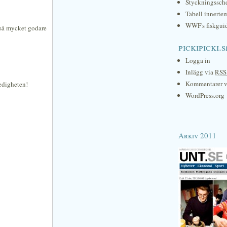
Styckningssc
Tabell innerte
WWF's fiskgui
så mycket godare
pickipicki.s
Logga in
Inlägg via
RSS
Kommentarer 
ledigheten!
WordPress.org
Arkiv 2011