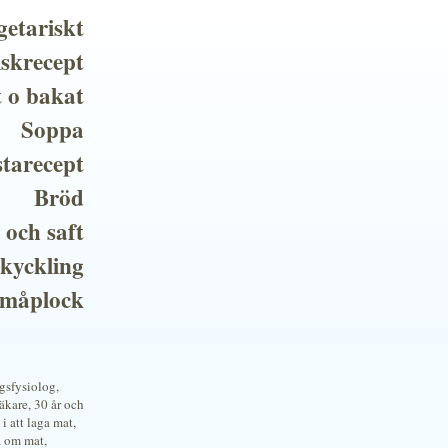
getariskt
iskrecept
t o bakat
Soppa
tarecept
Bröd
 och saft
 kyckling
småplock
ngsfysiolog,
kare, 30 år och
i att laga mat,
a om mat,