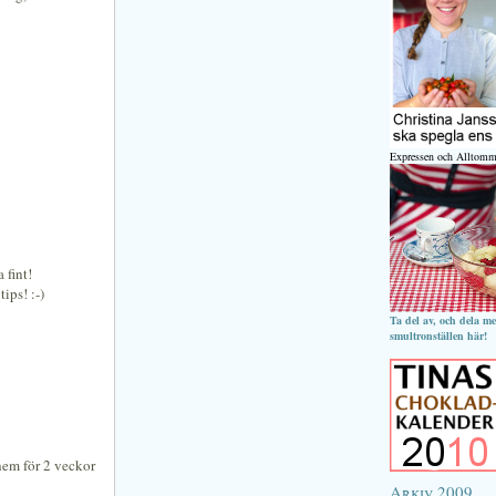
Expressen och Alltomm
 fint!
ips! :-)
Ta del av, och dela m
smultronställen här!
hem för 2 veckor
Arkiv 2009