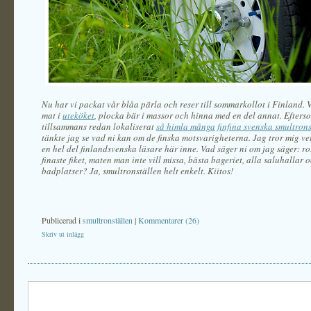
Nu har vi packat vår blåa pärla och reser till sommarkollot i Finland. 
mat i
uteköket
, plocka bär i massor och hinna med en del annat. Efterso
tillsammans redan lokaliserat
så himla många finfina svenska smultrons
tänkte jag se vad ni kan om de finska motsvarigheterna. Jag tror mig vet
en hel del finlandsvenska läsare här inne. Vad säger ni om jag säger: ro
finaste fiket, maten man inte vill missa, bästa bageriet, alla saluhallar 
badplatser? Ja, smultronställen helt enkelt. Kiitos!
Publicerad i
smultronställen
|
Kommentarer (26)
Skriv ut inlägg