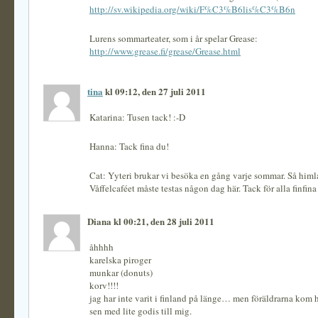
http://sv.wikipedia.org/wiki/F%C3%B6lis%C3%B6n
Lurens sommarteater, som i år spelar Grease:
http://www.grease.fi/grease/Grease.html
tina
kl 09:12, den 27 juli 2011
Katarina: Tusen tack! :-D
Hanna: Tack fina du!
Cat: Yyteri brukar vi besöka en gång varje sommar. Så himla
Våffelcaféet måste testas någon dag här. Tack för alla finfina t
Diana kl 00:21, den 28 juli 2011
åhhhh
karelska piroger
munkar (donuts)
korv!!!!
jag har inte varit i finland på länge… men föräldrarna kom 
sen med lite godis till mig.