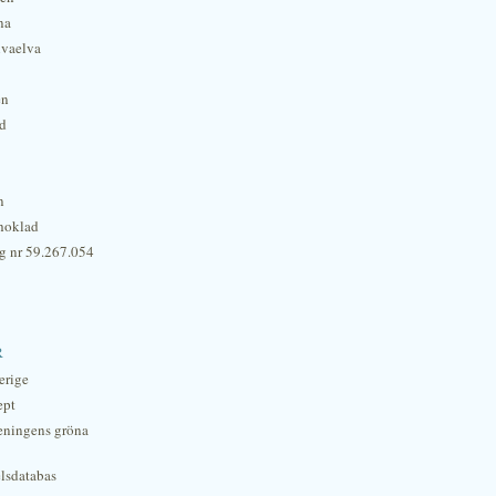
na
lvaelva
én
rd
n
hoklad
g nr 59.267.054
r
erige
ept
eningens gröna
lsdatabas