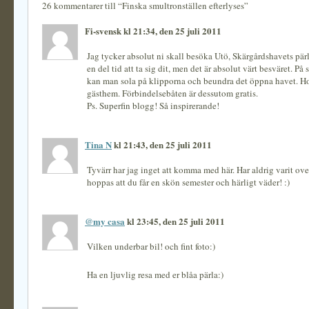
26 kommentarer till “Finska smultronställen efterlyses”
Fi-svensk kl 21:34, den 25 juli 2011
Jag tycker absolut ni skall besöka Utö, Skärgårdshavets pärl
en del tid att ta sig dit, men det är absolut värt besväret. På
kan man sola på klipporna och beundra det öppna havet. Hot
gästhem. Förbindelsebåten är dessutom gratis.
Ps. Superfin blogg! Så inspirerande!
Tina N
kl 21:43, den 25 juli 2011
Tyvärr har jag inget att komma med här. Har aldrig varit ove
hoppas att du får en skön semester och härligt väder! :)
@my casa
kl 23:45, den 25 juli 2011
Vilken underbar bil! och fint foto:)
Ha en ljuvlig resa med er blåa pärla:)