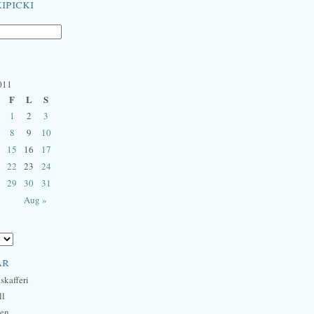
ipicki
011
F
L
S
1
2
3
8
9
10
15
16
17
22
23
24
29
30
31
Aug »
ar
skafferi
ll
hen