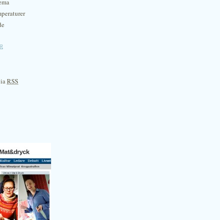
hema
mperaturer
de
e
via
RSS