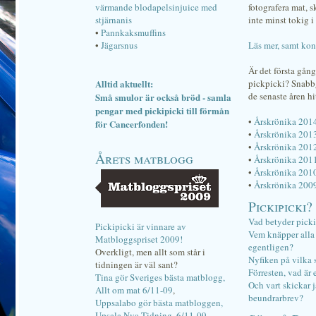
värmande blodapelsinjuice med
fotografera mat, 
stjärnanis
inte minst tokig i 
•
Pannkaksmuffins
•
Jägarsnus
Läs mer, samt kon
Är det första gån
Alltid aktuellt:
pickpicki? Snab
de senaste åren hi
Små smulor är också bröd - samla
pengar med pickipicki till förmån
•
Årskrönika 201
för Cancerfonden!
•
Årskrönika 201
•
Årskrönika 201
Årets matblogg
•
Årskrönika 201
•
Årskrönika 201
•
Årskrönika 200
Pickipicki?
Vad betyder pick
Pickipicki är vinnare av
Vem knäpper alla f
Matbloggspriset 2009!
egentligen?
Overkligt, men allt som står i
Nyfiken på vilka 
tidningen är väl sant?
Förresten, vad är 
Tina gör Sveriges bästa matblogg,
Och vart skickar j
Allt om mat 6/11-09
,
beundrarbrev?
Uppsalabo gör bästa matbloggen,
Upsala Nya Tidning, 6/11-09
.