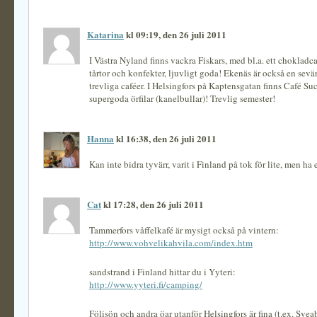
Katarina
kl 09:19, den 26 juli 2011
I Västra Nyland finns vackra Fiskars, med bl.a. ett chokladca
tårtor och konfekter, ljuvligt goda! Ekenäs är också en sevä
trevliga caféer. I Helsingfors på Kaptensgatan finns Café Su
supergoda örfilar (kanelbullar)! Trevlig semester!
Hanna
kl 16:38, den 26 juli 2011
Kan inte bidra tyvärr, varit i Finland på tok för lite, men ha
Cat
kl 17:28, den 26 juli 2011
Tammerfors våffelkafé är mysigt också på vintern:
http://www.vohvelikahvila.com/index.htm
sandstrand i Finland hittar du i Yyteri:
http://www.yyteri.fi/camping/
Fölisön och andra öar utanför Helsingfors är fina (t.ex. Svea