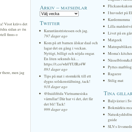
Arkiv – matsedlar
Flickanokakor
I huvudet på E
Kardemumma
Twitter
a! Visst krävs det
Lilla matderiv
 södra sidan av ön
Karantänstristessen och jag.
Livet på en gå
ell finns o
797 dagar ago
Matgeek
Kom på att barnen älskar daal och
Matrepubliken
lagar det en gång i veckan.
Nyttigt, billigt och nöjda ongar.
Moma's kitche
En liten sekunds kä…
Nässelblom&c
https://t.co/wh0YUfRz4W
Pyttes matblog
893 dagar ago
r there, men jag
Ragazze
Tips på mat i stormkök till ett
Stilig mat
dygns solskenstältning, tack!
918 dagar ago
Tina gilla
@fraidifrida Vietnamesiska
vårrullar! Där har vi det, det får
Baljväxter i Sv
det bli! Tack!
Bokmärkta rec
999 dagar ago
Natuskyddsför
guide
SLV:s livsmede