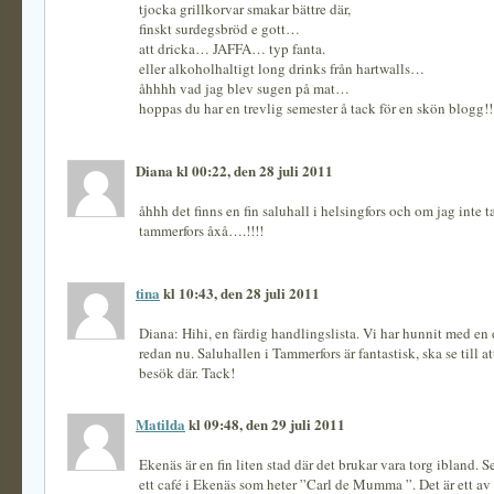
tjocka grillkorvar smakar bättre där,
finskt surdegsbröd e gott…
att dricka… JAFFA… typ fanta.
eller alkoholhaltigt long drinks från hartwalls…
åhhhh vad jag blev sugen på mat…
hoppas du har en trevlig semester å tack för en skön blogg!
Diana kl 00:22, den 28 juli 2011
åhhh det finns en fin saluhall i helsingfors och om jag inte tar
tammerfors åxå….!!!!
tina
kl 10:43, den 28 juli 2011
Diana: Hihi, en färdig handlingslista. Vi har hunnit med en
redan nu. Saluhallen i Tammerfors är fantastisk, ska se till a
besök där. Tack!
Matilda
kl 09:48, den 29 juli 2011
Ekenäs är en fin liten stad där det brukar vara torg ibland. S
ett café i Ekenäs som heter ”Carl de Mumma ”. Det är ett av