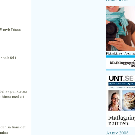
!!! mvh Diana
Pickipicki.se - Årets m
 helt fel i
 del av punkterna
tt hinna med ett
edan så finns det
 mina
Arkiv 2008