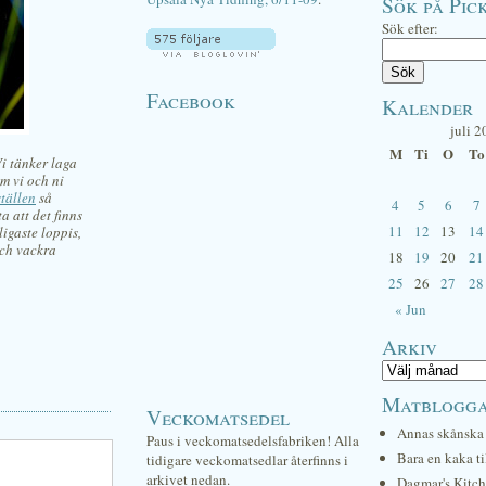
Sök på Pick
Sök efter:
Facebook
Kalender
juli 2
M
Ti
O
To
Vi tänker laga
m vi och ni
tällen
så
4
5
6
7
a att det finns
11
12
13
14
ligaste loppis,
och vackra
18
19
20
21
25
26
27
28
« Jun
Arkiv
Matblogg
Veckomatsedel
Annas skånska 
Paus i veckomatsedelsfabriken! Alla
Bara en kaka ti
tidigare veckomatsedlar återfinns i
arkivet nedan.
Dagmar's Kitc