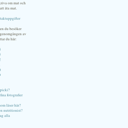
skriva om mat och
att äta mat.
taktuppgifter
gen du besöker
bgenomgången av
ttar du här:
4
3
2
1
0
9
ipicki?
ina fotografier
som läser här?
en nutritionist?
ag alla