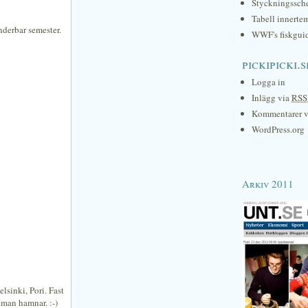
Styckningssc
Tabell innerte
underbar semester.
WWF's fiskgui
pickipicki.s
Logga in
Inlägg via
RSS
Kommentarer 
WordPress.org
Arkiv 2011
lsinki, Pori. Fast
 man hamnar. :-)