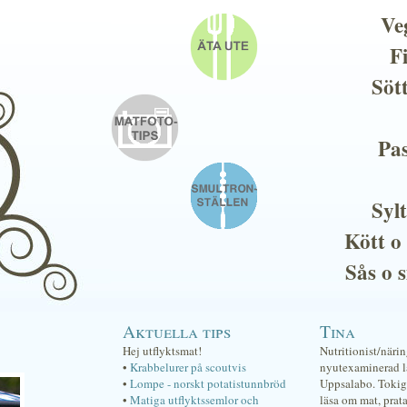
Ve
F
Söt
Pas
Sylt
Kött o
Sås o 
Aktuella tips
Tina
Hej utflyktsmat!
Nutritionist/näri
•
Krabbelurer på scoutvis
nyutexaminerad lä
•
Lompe - norskt potatistunnbröd
Uppsalabo. Tokig 
•
Matiga utflyktssemlor och
läsa om mat, prat