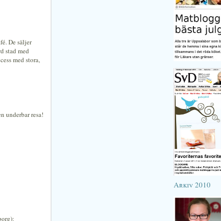
fé. De säljer
rd stad med
ccess med stora,
 en underbar resa!
Arkiv 2010
borg):