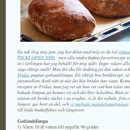
En sak slog mig just, jag har delat med mig av de två
vinna
PICKI OPEN
200
9
, men alla andra finfina favoritrecept 
in i tävlingen har ja
g behållt för mig själv. Inget vidare alls,
säga riktigt snålt! Men det ska bli ändring på den saken och
Fridas
pappas gotlandslimpa
. Ett riktigt bra brödrecept, så
jurymedlem skrek rätt ut när det här brödet inte vann. Kom
receptet är Fridas, men jag vet att hon vet vad hon talar om
bakade limpan på hennes vis och det blev kalasbra. Bäst av 
nästan att brödet räckte i en evighet
, vi åt det nybakt, frös e
limpor, gav bort en del, och
vi packade matsäckssmörgåsar
till både badutflykter och långresor.
Gotlandslimpa
1) Värm 10 dl vatten till ungefär 90 grader