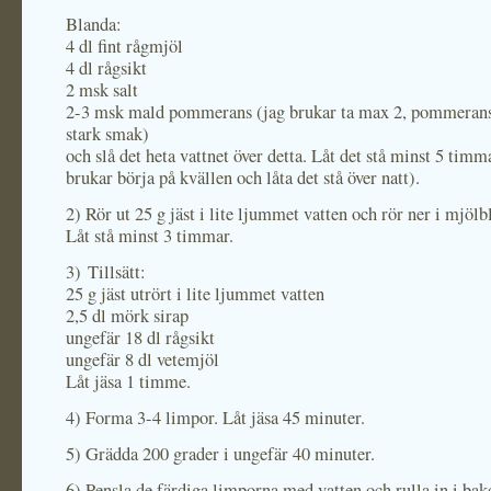
Blanda:
4 dl fint rågmjöl
4 dl rågsikt
2 msk salt
2-3 msk mald pommerans (jag brukar ta max 2, pommerans 
stark smak)
och slå det heta vattnet över detta. Låt det stå minst 5 timm
brukar börja på kvällen och låta det stå över natt).
2) Rör ut 25 g jäst i lite ljummet vatten och rör ner i mjöl
Låt stå minst 3 timmar.
3) Tillsätt:
25 g jäst utrört i lite ljummet vatten
2,5 dl mörk sirap
ungefär 18 dl rågsikt
ungefär 8 dl vetemjöl
Låt jäsa 1 timme.
4) Forma 3-4 limpor. Låt jäsa 45 minuter.
5) Grädda 200 grader i ungefär 40 minuter.
6) Pensla de färdiga limporna med vatten och rulla in i bak