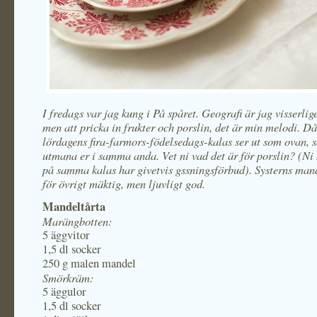
I fredags var jag kung i På spåret. Geografi är jag visserlig
men att pricka in frukter och porslin, det är min melodi. Då
lördagens fira-farmors-födelsedags-kalas ser ut som ovan, s
utmana er i samma anda. Vet ni vad det är för porslin? (N
på samma kalas har givetvis gssningsförbud). Systerns man
för övrigt mäktig, men ljuvligt god.
Mandeltårta
Marängbotten:
5 äggvitor
1,5 dl socker
250 g malen mandel
Smörkräm:
5 äggulor
1,5 dl socker