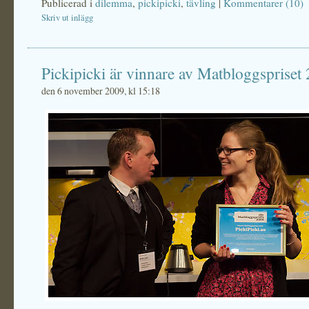
Publicerad i
dilemma
,
pickipicki
,
tävling
|
Kommentarer (10)
Skriv ut inlägg
Pickipicki är vinnare av Matbloggspriset
den 6 november 2009, kl 15:18