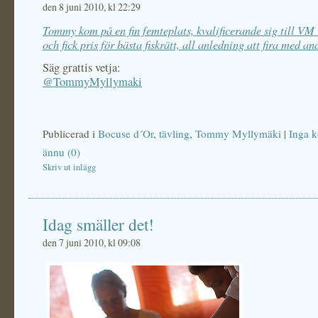
den 8 juni 2010, kl 22:29
Tommy kom på en fin femteplats, kvalificerande sig till VM
och fick pris för bästa fiskrätt, all anledning att fira med an
Säg grattis vetja:
@TommyMyllymaki
Publicerad i
Bocuse d´Or
,
tävling
,
Tommy Myllymäki
|
Inga 
ännu (0)
Skriv ut inlägg
Idag smäller det!
den 7 juni 2010, kl 09:08