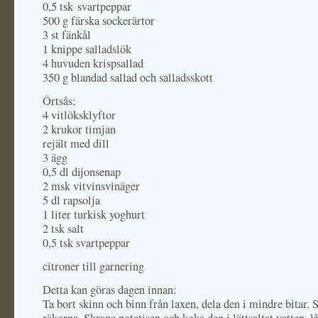
0,5 tsk svartpeppar
500 g färska sockerärtor
3 st fänkål
1 knippe salladslök
4 huvuden krispsallad
350 g blandad sallad och salladsskott
Örtsås;
4 vitlöksklyftor
2 krukor timjan
rejält med dill
3 ägg
0,5 dl dijonsenap
2 msk vitvinsvinäger
5 dl rapsolja
1 liter turkisk yoghurt
2 tsk salt
0,5 tsk svartpeppar
citroner till garnering
Detta kan göras dagen innan:
Ta bort skinn och binn från laxen, dela den i mindre bitar. 