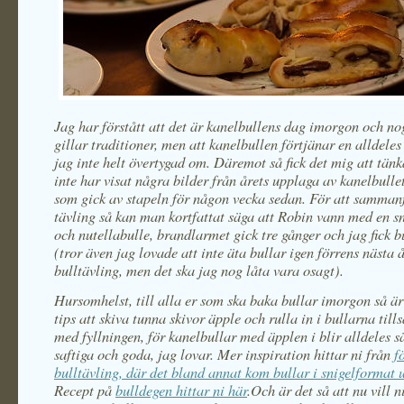
Jag har förstått att det är kanelbullens dag imorgon och nog
gillar traditioner, men att kanelbullen förtjänar en alldeles
jag inte helt övertygad om. Däremot så fick det mig att tänk
inte har visat några bilder från årets upplaga av kanelbulle
som gick av stapeln för någon vecka sedan. För att sammanf
tävling så kan man kortfattat säga att Robin vann med en s
och nutellabulle, brandlarmet gick tre gånger och jag fick 
(tror även jag lovade att inte äta bullar igen förrens nästa 
bulltävling, men det ska jag nog låta vara osagt).
Hursomhelst, till alla er som ska baka bullar imorgon så är
tips att skiva tunna skivor äpple och rulla in i bullarna ti
med fyllningen, för kanelbullar med äpplen i blir alldeles sä
saftiga och goda, jag lovar. Mer inspiration hittar ni från
f
bulltävling, där det bland annat kom bullar i snigelformat 
Recept på
bulldegen hittar ni här
.
Och är det så att nu vill n