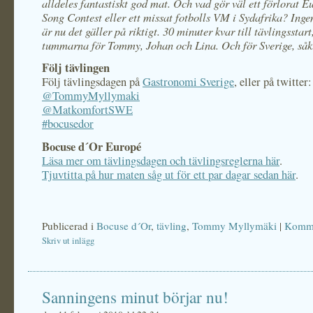
alldeles fantastiskt god mat. Och vad gör väl ett förlorat E
Song Contest eller ett missat fotbolls VM i Sydafrika? Ingen
är nu det gäller på riktigt. 30 minuter kvar till tävlingsstart
tummarna för Tommy, Johan och Lina. Och för Sverige, såk
Följ tävlingen
Följ tävlingsdagen på
Gastronomi Sverige
, eller på twitter:
@TommyMyllymaki
@MatkomfortSWE
#bocusedor
Bocuse d´Or Europé
Läsa mer om tävlingsdagen och tävlingsreglerna här
.
Tjuvtitta på hur maten såg ut för ett par dagar sedan här
.
Publicerad i
Bocuse d´Or
,
tävling
,
Tommy Myllymäki
|
Komme
Skriv ut inlägg
Sanningens minut börjar nu!