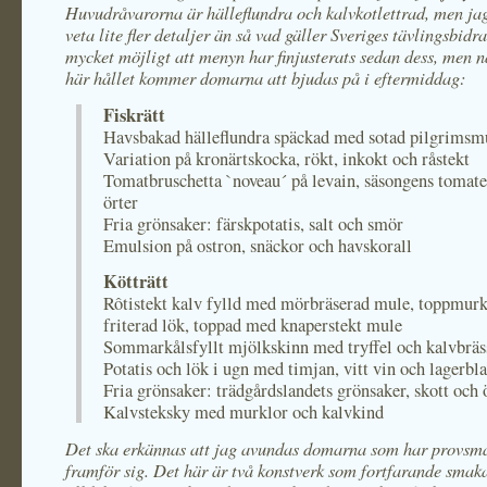
Huvudråvarorna är hälleflundra och kalvkotlettrad, men ja
veta lite fler detaljer än så vad gäller Sveriges tävlingsbidr
mycket möjligt att menyn har finjusterats sedan dess, men n
här hållet kommer domarna att bjudas på i eftermiddag:
Fiskrätt
Havsbakad hälleflundra späckad med sotad pilgrimsm
Variation på kronärtskocka, rökt, inkokt och råstekt
Tomatbruschetta `noveau´ på levain, säsongens tomate
örter
Fria grönsaker: färskpotatis, salt och smör
Emulsion på ostron, snäckor och havskorall
Kötträtt
Rôtistekt kalv fylld med mörbräserad mule, toppmurk
friterad lök, toppad med knaperstekt mule
Sommarkålsfyllt mjölkskinn med tryffel och kalvbräs
Potatis och lök i ugn med timjan, vitt vin och lagerbl
Fria grönsaker: trädgårdslandets grönsaker, skott och 
Kalvsteksky med murklor och kalvkind
Det ska erkännas att jag avundas domarna som har provsm
framför sig. Det här är två konstverk som fortfarande smak