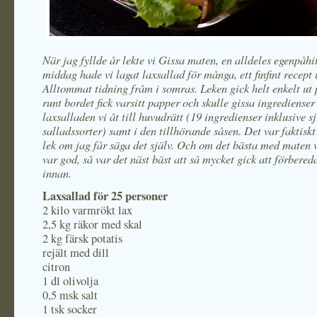
När jag fyllde år lekte vi Gissa maten, en alldeles egenpåhit
middag hade vi lagat laxsallad för många, ett finfint recept 
Alltommat tidning fråm i somras. Leken gick helt enkelt ut 
runt bordet fick varsitt papper och skulle gissa ingredienser 
laxsalladen vi åt till huvudrätt (19 ingredienser inklusive s
salladssorter) samt i den tillhörande såsen. Det var faktiskt 
lek om jag får säga det själv. Och om det bästa med maten v
var god, så var det näst bäst att så mycket gick att förbere
innan.
Laxsallad för 25 personer
2 kilo varmrökt lax
2,5 kg räkor med skal
2 kg färsk potatis
rejält med dill
citron
1 dl olivolja
0,5 msk salt
1 tsk socker