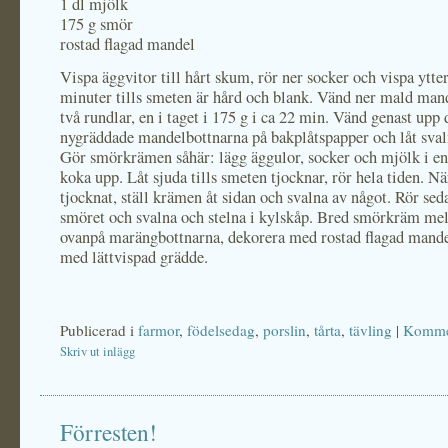
1 dl mjölk
175 g smör
rostad flagad mandel
Vispa äggvitor till hårt skum, rör ner socker och vispa ytte
minuter tills smeten är hård och blank. Vänd ner mald man
två rundlar, en i taget i 175 g i ca 22 min. Vänd genast upp 
nygräddade mandelbottnarna på bakplåtspapper och låt svaln
Gör smörkrämen såhär: lägg äggulor, socker och mjölk i en
koka upp. Låt sjuda tills smeten tjocknar, rör hela tiden. N
tjocknat, ställ krämen åt sidan och svalna av något. Rör sed
smöret och svalna och stelna i kylskåp. Bred smörkräm me
ovanpå marängbottnarna, dekorera med rostad flagad mande
med lättvispad grädde.
Publicerad i
farmor
,
födelsedag
,
porslin
,
tårta
,
tävling
|
Kommen
Skriv ut inlägg
Förresten!