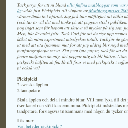
Tack juryn för att ni bland
alla finfina matbloggar som var
år
valde just Pickipicki till vinnare av
Matbloggspriset 200
värmer ända in i hjärtat. Jag fick inte möjlighet att hålla n
(och tur är väl det med tanke på att pappan stod i publiken, 
nog inget som får honom att skruva så mycket på sig som jus
Men, här är ordet fritt. Tack Carl för att du styr upp scones 
köket då mina experiment misslyckas totalt. Tack för de gån
ut med att äta ljummen mat för att jag aldrig blir nöjd med
matfotografierna ser ut. Sist men inte minst; tack för att d
finare matfoton än mig, det peppar mig att bli bättre. Utan 
pickpicki hälften så fin.
Ikväll firar vi med pickipicki i soffa
ni också va?
Pickipicki
2 svenska äpplen
2 tandpetare
Skala äpplen och dela i mindre bitar. Vill man lyxa till de
över kanel och stött kardemumma. Pickipicki måste ätas m
tandpetare, förslagsvis tillsammans med någon du tycker o
Läs mer
Vad betyder pickipicki?