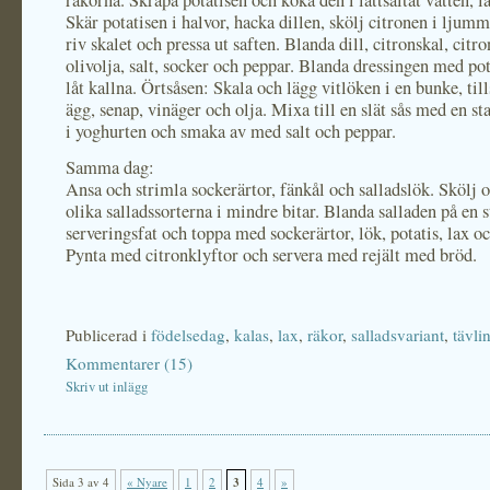
räkorna. Skrapa potatisen och koka den i lättsaltat vatten, lå
Skär potatisen i halvor, hacka dillen, skölj citronen i ljumm
riv skalet och pressa ut saften. Blanda dill, citronskal, citro
olivolja, salt, socker och peppar. Blanda dressingen med po
låt kallna. Örtsåsen: Skala och lägg vitlöken i en bunke, tills
ägg, senap, vinäger och olja. Mixa till en slät sås med en s
i yoghurten och smaka av med salt och peppar.
Samma dag:
Ansa och strimla sockerärtor, fänkål och salladslök. Skölj o
olika salladssorterna i mindre bitar. Blanda salladen på en s
serveringsfat och toppa med sockerärtor, lök, potatis, lax oc
Pynta med citronklyftor och servera med rejält med bröd.
Publicerad i
födelsedag
,
kalas
,
lax
,
räkor
,
salladsvariant
,
tävli
Kommentarer (15)
Skriv ut inlägg
Sida 3 av 4
« Nyare
1
2
3
4
»