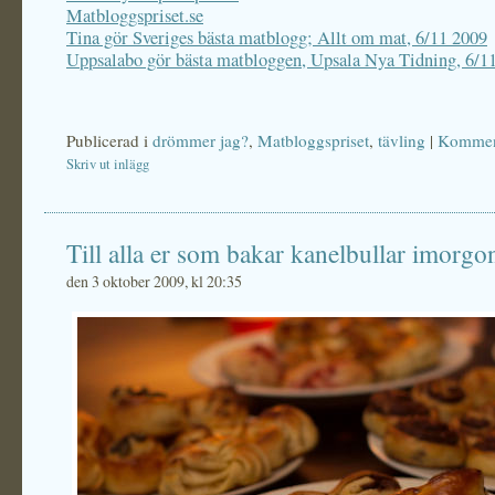
Matbloggspriset.se
Tina gör Sveriges bästa matblogg; Allt om mat, 6/11 2009
Uppsalabo gör bästa matbloggen, Upsala Nya Tidning, 6/1
Publicerad i
drömmer jag?
,
Matbloggspriset
,
tävling
|
Komment
Skriv ut inlägg
Till alla er som bakar kanelbullar imorgo
den 3 oktober 2009, kl 20:35