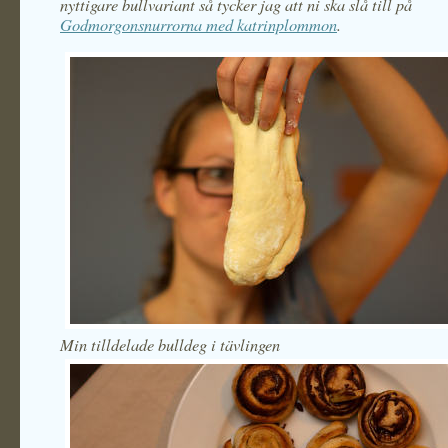
nyttigare bullvariant så tycker jag att ni ska slå till på
Godmorgonsnurrorna med katrinplommon
.
Min tilldelade bulldeg i tävlingen