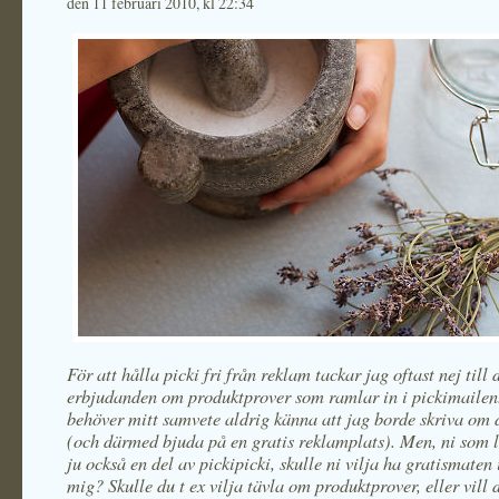
den 11 februari 2010, kl 22:34
För att hålla picki fri från reklam tackar jag oftast nej till 
erbjudanden om produktprover som ramlar in i pickimailen.
behöver mitt samvete aldrig känna att jag borde skriva om d
(och därmed bjuda på en gratis reklamplats). Men, ni som l
ju också en del av pickipicki, skulle ni vilja ha gratismaten i
mig? Skulle du t ex vilja tävla om produktprover, eller vill 