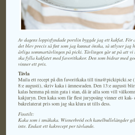
Av dagens loppisfyndade porslin byggde jag ett kakfat. För at
det blev precis så fint som jag kunnat önska, så utlyser jag
årliga sommartävlingen på picki. Tävlingen går ut på att vi
ska fylla kakfatet med favoritkakor. Den som bidrar med g
vinner ett pris.
Tävla
Maila ett recept på din favoritkaka till tina@pickipicki.se 
8:e augusti), skriv kaka i ämnesraden. Den 13:e augusti blir
kalas hemma på min gata i stan, då är alla som vill välkomna
kakjuryn. Den kaka som får flest jurypoäng vinner ett kak- 
bakrelaterat pris som jag ska klura ut tills dess.
Finstilt:
Kaka som i småkaka. Wienerbröd och kanelbullelängder gil
inte. Endast ett kakrecept per tävlande.