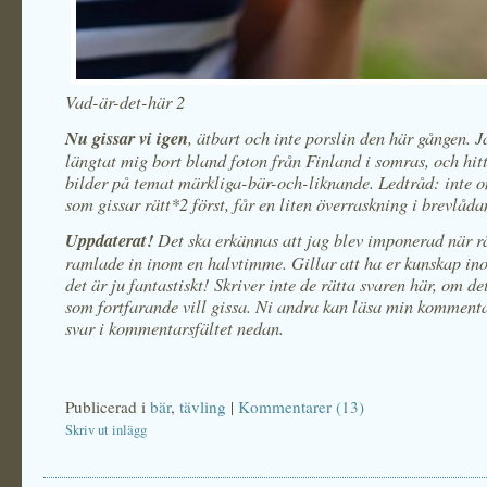
Vad-är-det-här 2
Nu gissar vi igen
, ätbart och inte porslin den här gången. J
längtat mig bort bland foton från Finland i somras, och hitt
bilder på temat märkliga-bär-och-liknande. Ledtråd: inte 
som gissar rätt*2 först, får en liten överraskning i brevlåda
Uppdaterat!
Det ska erkännas att jag blev imponerad när rä
ramlade in inom en halvtimme. Gillar att ha er kunskap in
det är ju fantastiskt! Skriver inte de rätta svaren här, om d
som fortfarande vill gissa. Ni andra kan läsa min komment
svar i kommentarsfältet nedan.
Publicerad i
bär
,
tävling
|
Kommentarer (13)
Skriv ut inlägg