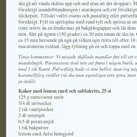
ska gå att vända skålen upp och ned utan att det droppar). H
försiktigt mandelblandningen i marängen och rör försiktig
slickepott. Tillsätt valfri essens och pastafärg eller pulverfä
försiktigt. Fyll en spritspåse med rund tyll och spritsa ut s
(inte större än en femkrona) på bakplåtspapper och låt dem 
min. Sätt på ugnen (150 grader) ca 20 min innan de ska in.
ca 15 min beroende på ugn på vilken ugn (titta till efter 10
macaronerna svalnat, lägg fyllning på en och toppa med en
Tinas kommentar: Vi mixade skållade mandlar fint till ett e
mandelmjöl. Päronessens stod inte att finna i någon butik, u
med 1 tsk Xanté. Pulverfärg hade vi inte heller, utan tog n
karamellfärg istället (så ska man egentligen inte göra, men
ju ändå).
Kakor med lemon curd och saltlakrits, 25 st
125 g rumsvarmt smör
3/4 dl strösocker
2 tsk vaniljsocker
2 dl vetemjöl
0,5 dl potatismjöl
1 tsk bakpulver
lemon curd, helst hemgjord