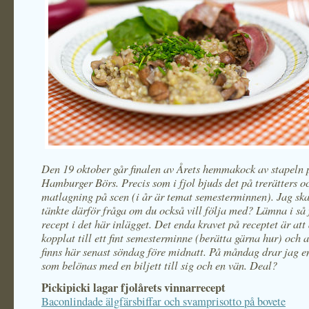
Den 19 oktober går finalen av Årets hemmakock av stapeln 
Hamburger Börs. Precis som i fjol bjuds det på trerätters o
matlagning på scen (i år är temat semesterminnen). Jag ska
tänkte därför fråga om du också vill följa med? Lämna i så f
recept i det här inlägget. Det enda kravet på receptet är att
kopplat till ett fint semesterminne (berätta gärna hur) och a
finns här senast söndag före midnatt. På måndag drar jag e
som belönas med en biljett till sig och en vän. Deal?
Pickipicki lagar fjolårets vinnarrecept
Baconlindade älgfärsbiffar och svamprisotto på bovete