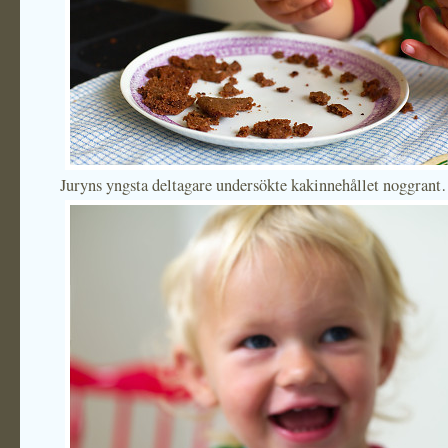
Juryns yngsta deltagare undersökte kakinnehållet noggran