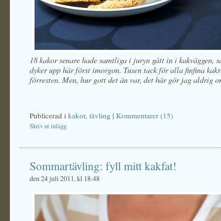
18 kakor senare hade samtliga i juryn gått in i kakväggen, s
dyker upp här först imorgon. Tusen tack för alla finfina kak
förresten. Men, hur gott det än var, det här gör jag aldrig o
Publicerad i
kakor
,
tävling
|
Kommentarer (15)
Skriv ut inlägg
Sommartävling: fyll mitt kakfat!
den 24 juli 2011, kl 18:48