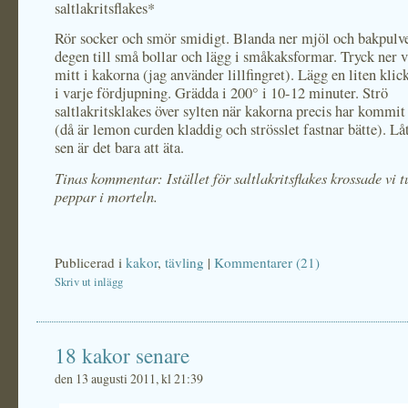
saltlakritsflakes*
Rör socker och smör smidigt. Blanda ner mjöl och bakpulve
degen till små bollar och lägg i småkaksformar. Tryck ner va
mitt i kakorna (jag använder lillfingret). Lägg en liten kli
i varje fördjupning. Grädda i 200° i 10-12 minuter. Strö
saltlakritsklakes över sylten när kakorna precis har kommit
(då är lemon curden kladdig och strösslet fastnar bätte). Lå
sen är det bara att äta.
Tinas kommentar: Istället för saltlakritsflakes krossade vi t
peppar i morteln.
Publicerad i
kakor
,
tävling
|
Kommentarer (21)
Skriv ut inlägg
18 kakor senare
den 13 augusti 2011, kl 21:39