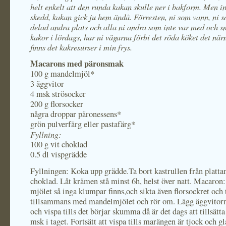
helt enkelt att den runda kakan skulle ner i bakform. Men i
skedd, kakan gick ju hem ändå. Förresten, ni som vann, ni
delad andra plats och alla ni andra som inte var med och 
kakor i lördags, har ni vägarna förbi det röda köket det när
finns det kakresurser i min frys.
Macarons med päronsmak
100 g mandelmjöl*
3 äggvitor
4 msk strösocker
200 g florsocker
några droppar päronessens*
grön pulverfärg eller pastafärg*
Fyllning:
100 g vit choklad
0.5 dl vispgrädde
Fyllningen: Koka upp grädde.Ta bort kastrullen från platta
choklad. Låt krämen stå minst 6h, helst över natt. Macaron:
mjölet så inga klumpar finns,och sikta även florsockret och t
tillsammans med mandelmjölet och rör om. Lägg äggvitorna
och vispa tills det börjar skumma då är det dags att tillsätta
msk i taget. Fortsätt att vispa tills marängen är tjock och gl