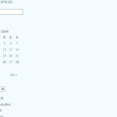
ipicki
r 2008
F
L
S
5
6
7
12
13
14
19
20
21
26
27
28
Jan »
ar
skafferi
ll
hen