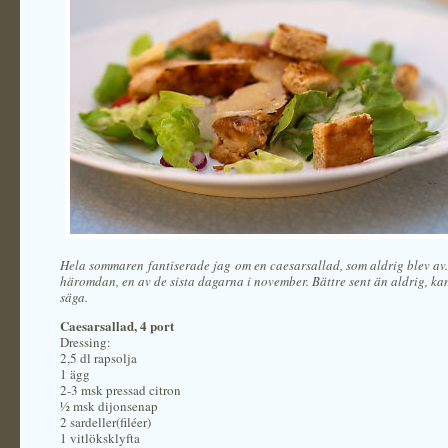
Hela sommaren fantiserade jag om en caesarsallad, som aldrig blev av
häromdan, en av de sista dagarna i november. Bättre sent än aldrig, k
säga.
Caesarsallad, 4 port
Dressing:
2,5 dl rapsolja
1 ägg
2-3 msk pressad citron
½ msk dijonsenap
2 sardeller(filéer)
1 vitlöksklyfta