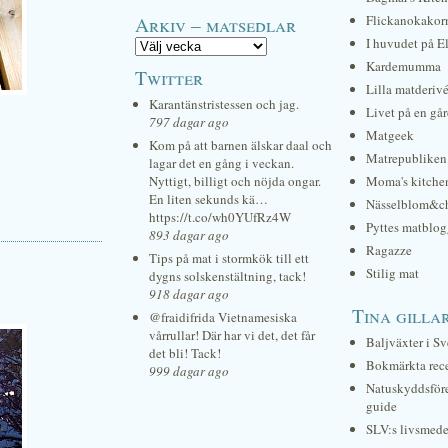
Arkiv – matsedlar
Flickanokakor
I huvudet på E
Kardemumma
Twitter
Lilla matderiv
Karantänstristessen och jag.
Livet på en gå
797 dagar ago
Matgeek
Kom på att barnen älskar daal och
Matrepubliken
lagar det en gång i veckan.
Nyttigt, billigt och nöjda ongar.
Moma's kitche
En liten sekunds kä…
Nässelblom&c
https://t.co/wh0YUfRz4W
Pyttes matblog
893 dagar ago
Ragazze
Tips på mat i stormkök till ett
Stilig mat
dygns solskenstältning, tack!
918 dagar ago
Tina gilla
@fraidifrida Vietnamesiska
vårrullar! Där har vi det, det får
Baljväxter i Sv
det bli! Tack!
Bokmärkta rec
999 dagar ago
Natuskyddsför
guide
SLV:s livsmede