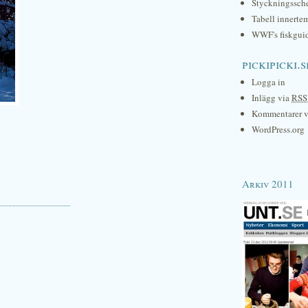
Styckningssc
Tabell innerte
WWF's fiskgui
pickipicki.s
Logga in
Inlägg via
RSS
Kommentarer 
WordPress.org
Arkiv 2011