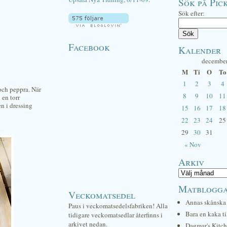
Sök på Pick
Sök efter:
Facebook
Kalender
decembe
M
Ti
O
To
1
2
3
4
 och peppra. När
8
9
10
11
 en torr
en i dressing
15
16
17
18
22
23
24
25
29
30
31
« Nov
Arkiv
Matblogg
Veckomatsedel
Annas skånska 
Paus i veckomatsedelsfabriken! Alla
Bara en kaka ti
tidigare veckomatsedlar återfinns i
arkivet nedan.
Dagmar's Kitc