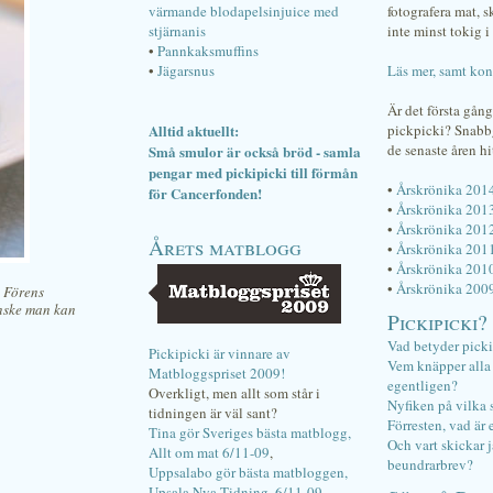
värmande blodapelsinjuice med
fotografera mat, 
stjärnanis
inte minst tokig i 
•
Pannkaksmuffins
•
Jägarsnus
Läs mer, samt kon
Är det första gån
Alltid aktuellt:
pickpicki? Snab
de senaste åren hi
Små smulor är också bröd - samla
pengar med pickipicki till förmån
•
Årskrönika 201
för Cancerfonden!
•
Årskrönika 201
•
Årskrönika 201
Årets matblogg
•
Årskrönika 201
•
Årskrönika 201
•
Årskrönika 200
. Förens
anske man kan
Pickipicki?
Vad betyder pick
Pickipicki är vinnare av
Vem knäpper alla f
Matbloggspriset 2009!
egentligen?
Overkligt, men allt som står i
Nyfiken på vilka 
tidningen är väl sant?
Förresten, vad är 
Tina gör Sveriges bästa matblogg,
Och vart skickar j
Allt om mat 6/11-09
,
beundrarbrev?
Uppsalabo gör bästa matbloggen,
Upsala Nya Tidning, 6/11-09
.