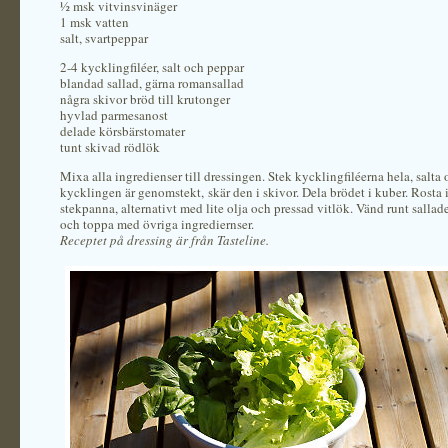
½ msk vitvinsvinäger
1 msk vatten
salt, svartpeppar
2-4 kycklingfiléer, salt och peppar
blandad sallad, gärna romansallad
några skivor bröd till krutonger
hyvlad parmesanost
delade körsbärstomater
tunt skivad rödlök
Mixa alla ingredienser till dressingen. Stek kycklingfiléerna hela, salta
kycklingen är genomstekt, skär den i skivor. Dela brödet i kuber. Rosta i
stekpanna, alternativt med lite olja och pressad vitlök. Vänd runt sallad
och toppa med övriga ingrediernser.
Receptet på dressing är från Tasteline.