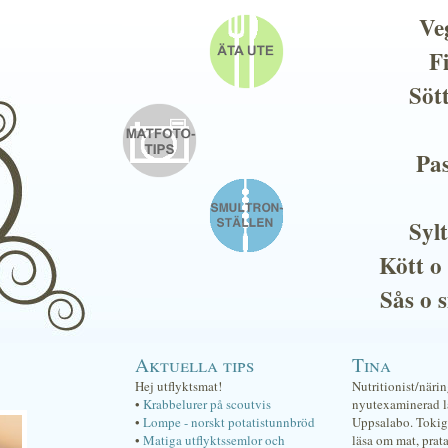
Ve
F
Söt
Pas
Sylt
Kött o
Sås o 
Aktuella tips
Tina
Hej utflyktsmat!
Nutritionist/näri
•
Krabbelurer på scoutvis
nyutexaminerad lä
•
Lompe - norskt potatistunnbröd
Uppsalabo. Tokig 
•
Matiga utflyktssemlor och
läsa om mat, prat