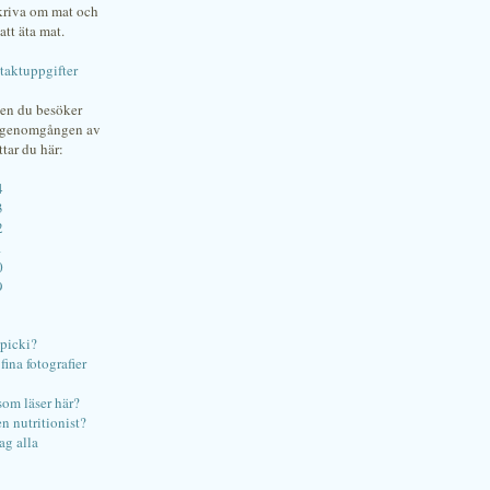
skriva om mat och
att äta mat.
taktuppgifter
gen du besöker
bgenomgången av
ttar du här:
4
3
2
1
0
9
ipicki?
ina fotografier
som läser här?
en nutritionist?
ag alla