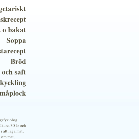
getariskt
iskrecept
t o bakat
Soppa
tarecept
Bröd
 och saft
 kyckling
småplock
ngsfysiolog,
kare, 30 år och
i att laga mat,
a om mat,