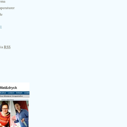
hema
mperaturer
de
e
via
RSS