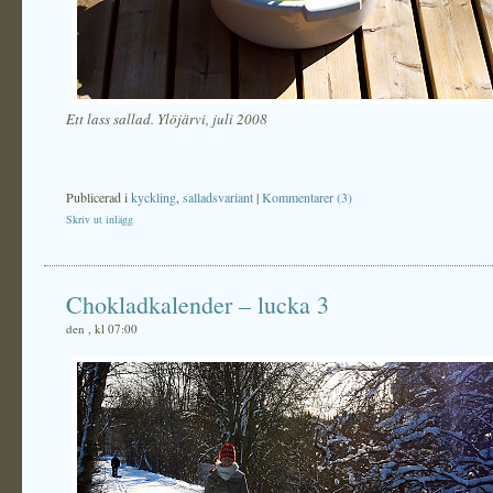
Ett lass sallad. Ylöjärvi, juli 2008
Publicerad i
kyckling
,
salladsvariant
|
Kommentarer (3)
Skriv ut inlägg
Chokladkalender – lucka 3
den , kl 07:00