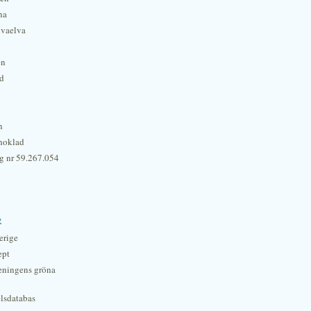
na
lvaelva
én
rd
n
hoklad
g nr 59.267.054
r
erige
ept
eningens gröna
lsdatabas