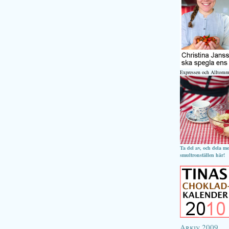
Expressen och Alltomm
Ta del av, och dela m
smultronställen här!
Arkiv 2009