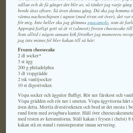
sällan och de få gånger det blir av, så tänker jag varje gång 
borde ätas oftare. Så även denna gång. Då ska jag komma i
värma nachoschipsen i ugnen (med riven ost över), det var 
för mig. Inte heller ska jag glömma
guacamole
, som är farl
Appropå farligt gott så åt vi (almost) frozen cheesecake till 
Som alltid i någon annans kök försöker jag memorera recep
jag inte minns fel blev kakan till så här:
Frozen cheesecake
2
dl socker*
3
st ägg
200
g philadelphia
3
dl vispgrädde
2
tsk vaniljsocker
10
st digestivekex
Vispa socker och äggulor fluffigt. Rör ner färskost och vani
Vispa grädden och rör ner i smeten. Vispa äggvitorna hårt 
även detta. Mortla divestivekexen och bred ut det mesta i bo
rund form med avtagbara kanter. Häll över cheesecakesmet
med resten av kexsmulorna. Ställ kakan i frysen i (helst) 8
kakan stå en stund i rumsteperatur innan servering.