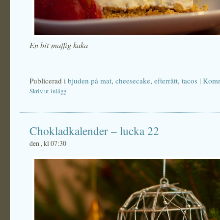
En bit maffig kaka
Publicerad i
bjuden på mat
,
cheesecake
,
efterrätt
,
tacos
|
Komm
Skriv ut inlägg
Chokladkalender – lucka 22
den , kl 07:30