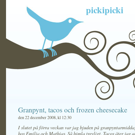
pickipicki
Granpynt, tacos och frozen cheesecake
den 22 december 2008, kl 12:30
I slutet på förra veckan var jag bjuden på granpyntarmid
hos Emilia och Mathias. Så himla trevligt. Tacos äter jag al