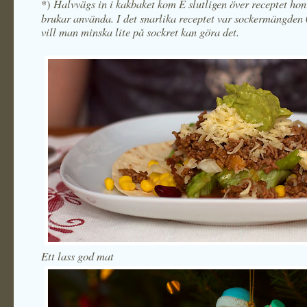
Halvvägs in i kakbaket kom E slutligen över receptet hon
*)
brukar använda. I det snarlika receptet var sockermängden 0
vill man minska lite på sockret kan göra det.
Ett lass god mat