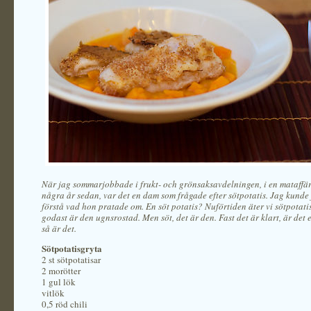
När jag sommarjobbade i frukt- och grönsaksavdelningen, i en mataffär
några år sedan, var det en dam som frågade efter sötpotatis. Jag kunde f
förstå vad hon pratade om. En söt potatis? Nuförtiden äter vi sötpotatis
godast är den ugnsrostad. Men söt, det är den. Fast det är klart, är det e
så är det.
Sötpotatisgryta
2 st sötpotatisar
2 morötter
1 gul lök
vitlök
0,5 röd chili