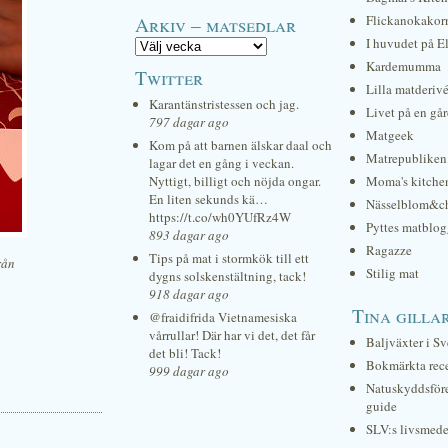
Arkiv – matsedlar
Flickanokakor
I huvudet på E
Kardemumma
Twitter
Lilla matderiv
Karantänstristessen och jag.
Livet på en gå
797 dagar ago
Matgeek
Kom på att barnen älskar daal och
Matrepubliken
lagar det en gång i veckan.
Nyttigt, billigt och nöjda ongar.
Moma's kitche
En liten sekunds kä…
Nässelblom&c
https://t.co/wh0YUfRz4W
Pyttes matblog
893 dagar ago
Ragazze
Tips på mat i stormkök till ett
rån
Stilig mat
dygns solskenstältning, tack!
918 dagar ago
Tina gilla
@fraidifrida Vietnamesiska
vårrullar! Där har vi det, det får
Baljväxter i Sv
det bli! Tack!
Bokmärkta rec
999 dagar ago
Natuskyddsför
guide
SLV:s livsmede