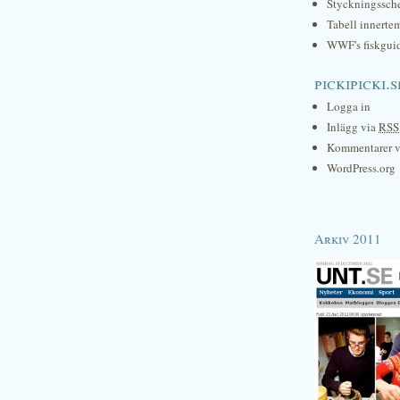
Styckningssc
Tabell innerte
WWF's fiskgui
pickipicki.s
Logga in
Inlägg via
RSS
Kommentarer 
WordPress.org
Arkiv 2011