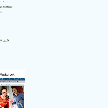
hema
mperaturer
de
e
via
RSS