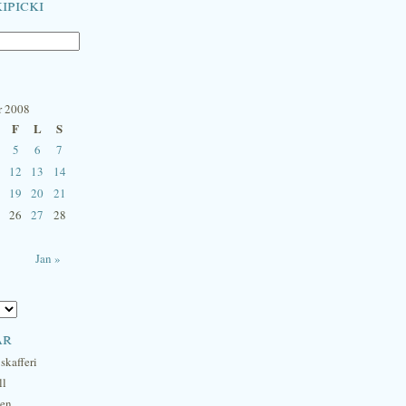
ipicki
r 2008
F
L
S
5
6
7
12
13
14
19
20
21
26
27
28
Jan »
ar
skafferi
ll
hen