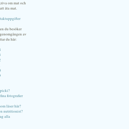
skriva om mat och
att äta mat.
taktuppgifter
gen du besöker
bgenomgången av
ttar du här:
4
3
2
1
0
9
ipicki?
ina fotografier
som läser här?
en nutritionist?
ag alla