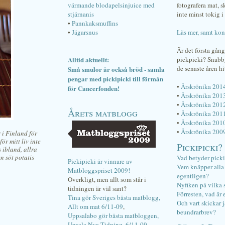
värmande blodapelsinjuice med
fotografera mat, 
stjärnanis
inte minst tokig i 
•
Pannkaksmuffins
•
Jägarsnus
Läs mer, samt kon
Är det första gån
Alltid aktuellt:
pickpicki? Snab
de senaste åren hi
Små smulor är också bröd - samla
pengar med pickipicki till förmån
•
Årskrönika 201
för Cancerfonden!
•
Årskrönika 201
•
Årskrönika 201
Årets matblogg
•
Årskrönika 201
•
Årskrönika 201
•
Årskrönika 200
 i Finland för
ör mitt liv inte
Pickipicki?
 ibland, allra
n söt potatis
Vad betyder pick
Pickipicki är vinnare av
Vem knäpper alla f
Matbloggspriset 2009!
egentligen?
Overkligt, men allt som står i
Nyfiken på vilka 
tidningen är väl sant?
Förresten, vad är 
Tina gör Sveriges bästa matblogg,
Och vart skickar j
Allt om mat 6/11-09
,
beundrarbrev?
Uppsalabo gör bästa matbloggen,
Upsala Nya Tidning, 6/11-09
.