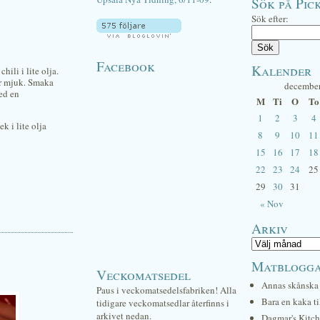
Sök på Pick
Sök efter:
Facebook
Kalender
ili i lite olja.
 är mjuk. Smaka
decembe
ed en
M
Ti
O
To
1
2
3
4
k i lite olja
8
9
10
11
15
16
17
18
22
23
24
25
29
30
31
« Nov
Arkiv
Matblogg
Veckomatsedel
Annas skånska 
Paus i veckomatsedelsfabriken! Alla
Bara en kaka ti
tidigare veckomatsedlar återfinns i
arkivet nedan.
Dagmar's Kitc