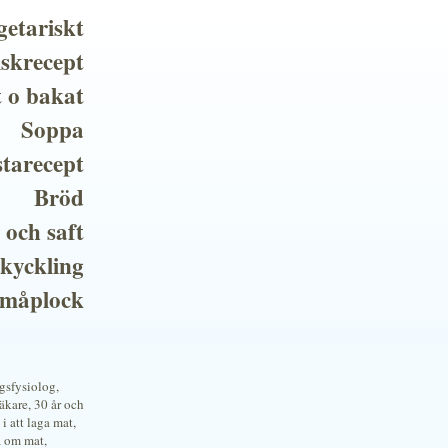
getariskt
iskrecept
t o bakat
Soppa
tarecept
Bröd
 och saft
 kyckling
småplock
ngsfysiolog,
kare, 30 år och
i att laga mat,
a om mat,