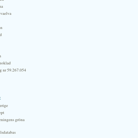
na
lvaelva
én
rd
n
hoklad
g nr 59.267.054
r
erige
ept
eningens gröna
lsdatabas