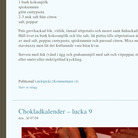
1 burk koksmjölk
spiskummin
grön currypasta
2-3 msk saft från citron
salt, peppar
Fräs grovhackad lök, vitlök, tärnad sötpotatis och morot samt finhackad ch
Häll över en burk kokosmjölk och lite salt, låt puttra tills sötpotatisen
av med salt, peppar, currypasta, spiskummin och pressad citron. Mixa m
stavmixer, men låt det fortfarande vara bitar kvar.
Servera med fisk (vänd i ägg och grahamsmjöl med salt och vitpeppar, ste
eller smör) eller stekt/grillad kyckling.
Publicerad i
pickipicki
|
Kommentarer (4)
Skriv ut inlägg
Chokladkalender – lucka 9
den , kl 07:04