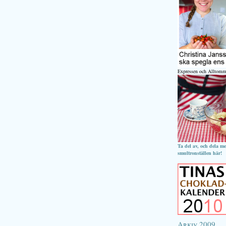
Expressen och Alltomm
Ta del av, och dela m
smultronställen här!
Arkiv 2009