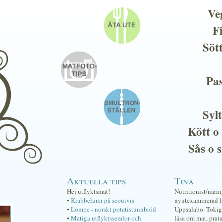
Ve
F
Söt
Pas
Sylt
Kött o
Sås o 
Aktuella tips
Tina
Hej utflyktsmat!
Nutritionist/näri
•
Krabbelurer på scoutvis
nyutexaminerad lä
•
Lompe - norskt potatistunnbröd
Uppsalabo. Tokig 
•
Matiga utflyktssemlor och
läsa om mat, prat