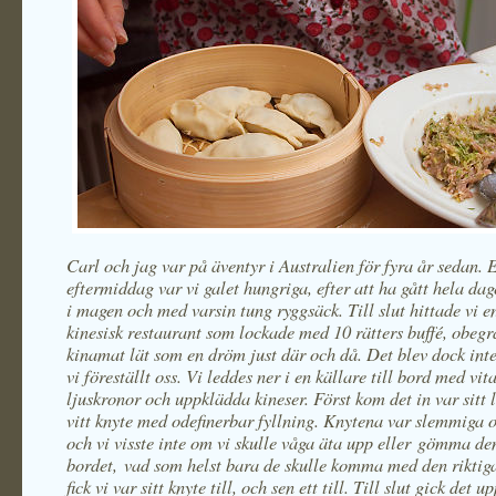
Carl och jag var på äventyr i Australien för fyra år sedan. 
eftermiddag var vi galet hungriga, efter att ha gått hela da
i magen och med varsin tung ryggsäck. Till slut hittade vi en
kinesisk restaurant som lockade med 10 rätters buffé, obeg
kinamat lät som en dröm just där och då. Det blev dock inte
vi föreställt oss. Vi leddes ner i en källare till bord med vit
ljuskronor och uppklädda kineser. Först kom det in var sitt 
vitt knyte med odefinerbar fyllning. Knytena var slemmiga 
och vi visste inte om vi skulle våga äta upp eller gömma d
bordet, vad som helst bara de skulle komma med den riktig
fick vi var sitt knyte till, och sen ett till. Till slut gick det u