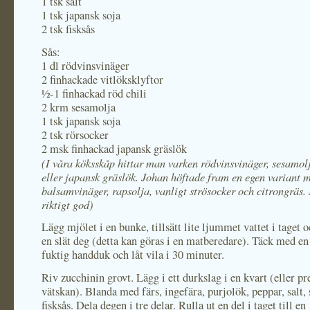
1 tsk salt
1 tsk japansk soja
2 tsk fisksås
Sås:
1 dl rödvinsvinäger
2 finhackade vitlöksklyftor
½-1 finhackad röd chili
2 krm sesamolja
1 tsk japansk soja
2 tsk rörsocker
2 msk finhackad japansk gräslök
(I våra köksskåp hittar man varken rödvinsvinäger, sesamol
eller japansk gräslök. Johan höftade fram en egen variant 
balsamvinäger, rapsolja, vanligt strösocker och citrongräs.
riktigt god)
Lägg mjölet i en bunke, tillsätt lite ljummet vattet i taget o
en slät deg (detta kan göras i en matberedare). Täck med en
fuktig handduk och låt vila i 30 minuter.
Riv zucchinin grovt. Lägg i ett durkslag i en kvart (eller pr
vätskan). Blanda med färs, ingefära, purjolök, peppar, salt,
fisksås. Dela degen i tre delar. Rulla ut en del i taget till en