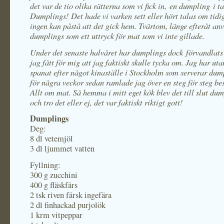
det var de tio olika rätterna som vi fick in, en dumpling i ta
Dumplings! Det hade vi varken sett eller hört talas om tidi
ingen kan påstå att det gick hem. Tvärtom, länge efteråt an
dumplings som ett uttryck för mat som vi inte gillade.
Under det senaste halvåret har dumplings dock förvandlats 
jag fått för mig att jag faktiskt skulle tycka om. Jag har u
spanat efter något kinaställe i Stockholm som serverar dum
för några veckor sedan ramlade jag över en steg för steg be
Allt om mat. Så hemma i mitt eget kök blev det till slut dum
och tro det eller ej, det var faktiskt riktigt gott!
Dumplings
Deg:
8 dl vetemjöl
3 dl ljummet vatten
Fyllning:
300 g zucchini
400 g fläskfärs
2 tsk riven färsk ingefära
2 dl finhackad purjolök
1 krm vitpeppar