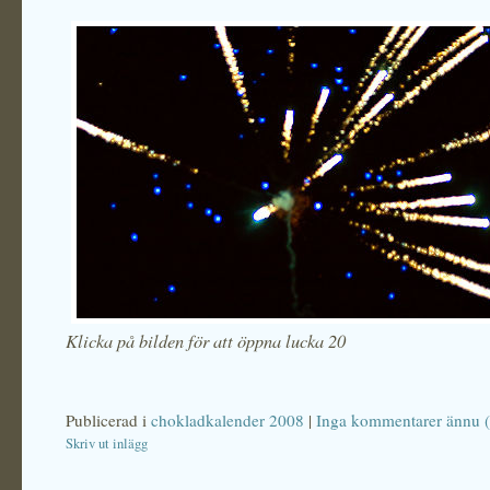
Klicka på bilden för att öppna lucka 20
Publicerad i
chokladkalender 2008
|
Inga kommentarer ännu (
Skriv ut inlägg