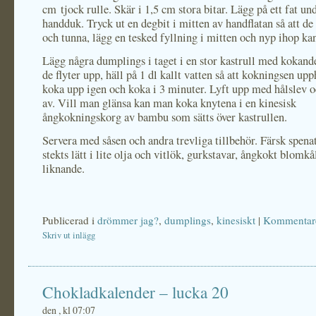
cm tjock rulle. Skär i 1,5 cm stora bitar. Lägg på ett fat un
handduk. Tryck ut en degbit i mitten av handflatan så att de
och tunna, lägg en tesked fyllning i mitten och nyp ihop ka
Lägg några dumplings i taget i en stor kastrull med kokand
de flyter upp, häll på 1 dl kallt vatten så att kokningsen upp
koka upp igen och koka i 3 minuter. Lyft upp med hålslev o
av. Vill man glänsa kan man koka knytena i en kinesisk
ångkokningskorg av bambu som sätts över kastrullen.
Servera med såsen och andra trevliga tillbehör. Färsk spena
stekts lätt i lite olja och vitlök, gurkstavar, ångkokt blomkå
liknande.
Publicerad i
drömmer jag?
,
dumplings
,
kinesiskt
|
Kommentare
Skriv ut inlägg
Chokladkalender – lucka 20
den , kl 07:07