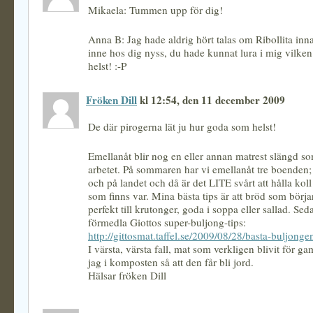
Mikaela: Tummen upp för dig!
Anna B: Jag hade aldrig hört talas om Ribollita inn
inne hos dig nyss, du hade kunnat lura i mig vilke
helst! :-P
Fröken Dill
kl 12:54, den 11 december 2009
De där pirogerna lät ju hur goda som helst!
Emellanåt blir nog en eller annan matrest slängd so
arbetet. På sommaren har vi emellanåt tre boenden;
och på landet och då är det LITE svårt att hålla kol
som finns var. Mina bästa tips är att bröd som börja
perfekt till krutonger, goda i soppa eller sallad. Se
förmedla Giottos super-buljong-tips:
http://gittosmat.taffel.se/2009/08/28/basta-buljongen
I värsta, värsta fall, mat som verkligen blivit för g
jag i komposten så att den får bli jord.
Hälsar fröken Dill