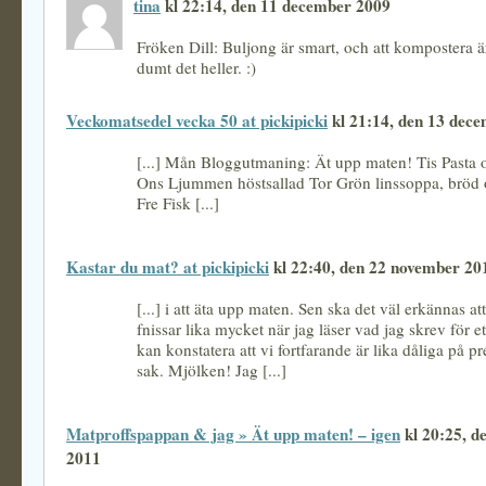
tina
kl 22:14, den 11 december 2009
Fröken Dill: Buljong är smart, och att kompostera är
dumt det heller. :)
Veckomatsedel vecka 50 at pickipicki
kl 21:14, den 13 dec
[...] Mån Bloggutmaning: Ät upp maten! Tis Pasta o
Ons Ljummen höstsallad Tor Grön linssoppa, brö
Fre Fisk [...]
Kastar du mat? at pickipicki
kl 22:40, den 22 november 20
[...] i att äta upp maten. Sen ska det väl erkännas att
fnissar lika mycket när jag läser vad jag skrev för e
kan konstatera att vi fortfarande är lika dåliga på 
sak. Mjölken! Jag [...]
Matproffspappan & jag » Ät upp maten! – igen
kl 20:25, de
2011