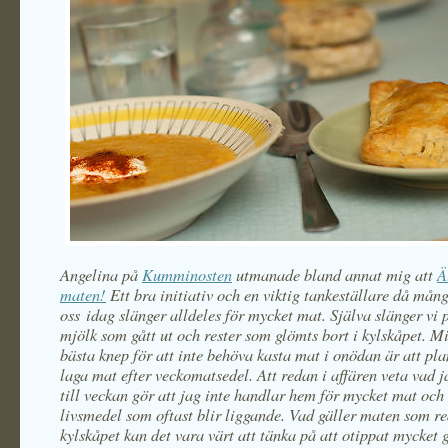
Angelina på
Kumminosten
utmanade bland annat mig att
Ä
maten!
Ett bra initiativ och en viktig tankeställare då mån
oss idag slänger alldeles för mycket mat. Själva slänger vi 
mjölk som gått ut och rester som glömts bort i kylskåpet. Mi
bästa knep för att inte behöva kasta mat i onödan är att pl
laga mat efter veckomatsedel. Att redan i affären veta vad 
till veckan gör att jag inte handlar hem för mycket mat och
livsmedel som oftast blir liggande. Vad gäller maten som re
kylskåpet kan det vara värt att tänka på att otippat mycket g