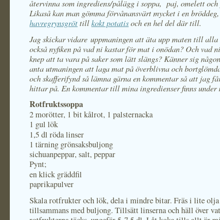
återvinna som ingrediens/pålägg i soppa, paj, omelett och 
Likaså kan man gömma förvånansvärt mycket i en bröddeg, 
havregrynsgröt
till
kokt potatis
och en hel del där till.
Jag skickar vidare uppmaningen att äta upp maten till alla e
också nyfiken på vad ni kastar för mat i onödan? Och vad ni
knep att ta vara på saker som lätt slängs? Känner sig någo
anta utmaningen att laga mat på överblivna och bortglömda
och skafferifynd så lämna gärna en kommentar så att jag får
hittar på. En kommentar till mina ingredienser finns under 
Rotfruktssoppa
2 morötter, 1 bit kålrot, 1 palsternacka
1 gul lök
1,5 dl röda linser
1 tärning grönsaksbuljong
sichuanpeppar, salt, peppar
Pynt;
en klick gräddfil
paprikapulver
Skala rotfrukter och lök, dela i mindre bitar. Fräs i lite olja
tillsammans med buljong. Tillsätt linserna och häll över vat