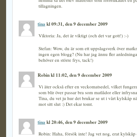
hemma så det blev matrester som förbrukades ett pa
tillagningen.
tina
kl 09:31, den 9 december 2009
Viktoria: Ja, det är viktigt (och det var gott!) :-)
Stefan: Wow, du är som ett uppslagsverk över matk
ingen egen blogg? (Nu har jag ännu fler anledningar 
behöver en större frys, tack!)
Robin kl 11:02, den 9 december 2009
Vi äter också efter en veckomatsedel, vilket fungera
som blir över passar bra som matlådor eller infrysna
Tina, du vet ju hur det brukar se ut i vårt kylskåp n
mot sitt slut :) Det ekar tomt.
tina
kl 20:46, den 9 december 2009
Robin: Haha, försök inte! Jag vet nog, erat kylskåp