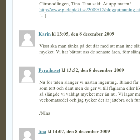
Citronodlingen, Tina. Tina said: Ät upp maten!
http://www.pickipicki.se/2009/12/bloggutmaning-a
[...]
Karin
kl 13:05, den 8 december 2009
Visst ska man tänka på det där med att man itne slä
mycket. Vi har bättrat oss de senaste åren, förr slän
Fyraihuset
kl 13:52, den 8 december 2009
Nu för tiden slänger vi nästan ingenting. Ibland får
som tort och dant men de ger vi till fåglarna eller l
så slängde vi väldigt mycket mer än nu. Vi lagar ma
veckomatsedel och jag tycker det är jättebra och f
/NIna
tina
kl 14:07, den 8 december 2009