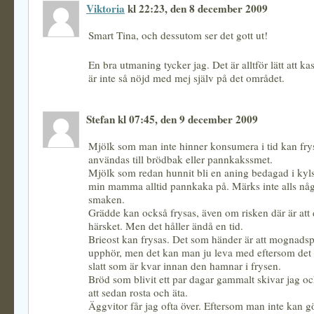
Viktoria
kl 22:23, den 8 december 2009
Smart Tina, och dessutom ser det gott ut!
En bra utmaning tycker jag. Det är alltför lätt att ka
är inte så nöjd med mej själv på det området.
Stefan kl 07:45, den 9 december 2009
Mjölk som man inte hinner konsumera i tid kan fry
användas till brödbak eller pannkakssmet.
Mjölk som redan hunnit bli en aning bedagad i kyl
min mamma alltid pannkaka på. Märks inte alls någ
smaken.
Grädde kan också frysas, även om risken där är att d
härsket. Men det håller ändå en tid.
Brieost kan frysas. Det som händer är att mognads
upphör, men det kan man ju leva med eftersom det b
slatt som är kvar innan den hamnar i frysen.
Bröd som blivit ett par dagar gammalt skivar jag och
att sedan rosta och äta.
Äggvitor får jag ofta över. Eftersom man inte kan 