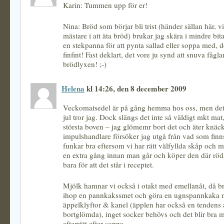
Karin: Tummen upp för er!
Nina: Bröd som börjar bli trist (händer sällan här, v
mästare i att äta bröd) brukar jag skära i mindre bita
en stekpanna för att pynta sallad eller soppa med, d
finfint! Fast deklart, det vore ju synd att snuva fågl
brödlyxen! ;-)
Helena
kl 14:26, den 8 december 2009
Veckomatsedel är på gång hemma hos oss, men det bl
jul tror jag. Dock slängs det inte så väldigt mkt mat
största boven – jag glömemr bort det och äter knäck
impulshandlare försöker jag utgå från vad som fin
funkar bra eftersom vi har rätt välfyllda skåp och ma
en extra gång innan man går och köper den där röd
bara för att det står i receptet.
Mjölk hamnar vi också i otakt med emellanåt, då br
ihop en pannkakssmet och göra en ugnspannkaka
äppelklyftor & kanel (äpplen har också en tendens a
bortglömda), inget socker behövs och det blir bra m
efterrätt efter soppa.