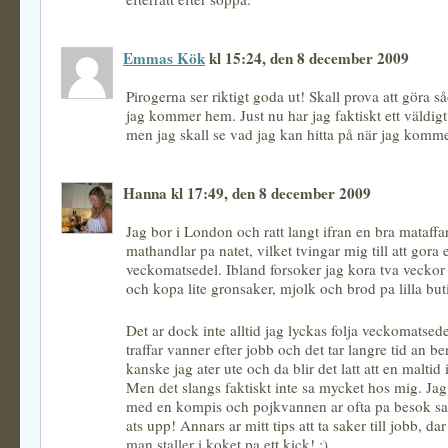
Emmas Kök
kl 15:24, den 8 december 2009
Pirogerna ser riktigt goda ut! Skall prova att göra s
jag kommer hem. Just nu har jag faktiskt ett väldig
men jag skall se vad jag kan hitta på när jag komm
Hanna kl 17:49, den 8 december 2009
Jag bor i London och ratt langt ifran en bra mataffar
mathandlar pa natet, vilket tvingar mig till att gora 
veckomatsedel. Ibland forsoker jag kora tva veckor
och kopa lite gronsaker, mjolk och brod pa lilla but
Det ar dock inte alltid jag lyckas folja veckomatsede
traffar vanner efter jobb och det tar langre tid an be
kanske jag ater ute och da blir det latt att en maltid
Men det slangs faktiskt inte sa mycket hos mig. Jag
med en kompis och pojkvannen ar ofta pa besok sa 
ats upp! Annars ar mitt tips att ta saker till jobb, dar
man staller i koket pa ett kick! :)