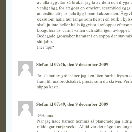
av alla äggvitor så brukar jag ta av dem och dryga 
vanligt ägg för att göra en omelett, scrambled eggs 
att ersätta ett par hela ägg i pannkakssmeten. Äggvi
dessutom hålla hur länge som helst i en burk i kyl
skall ju inte heller hälla äggvitor i avloppet efters
koagulera av varmt vatten och sätta igen avloppet.
Bedagade grönsaker hamnar i en soppa där stavmix
sitt jobb.
Fler tips?
Stefan kl 07:46, den 9 december 2009
Jo, slattar av gröt sätter jag i en liten burk i frysen
fram till matbrödsbaket, precis som du skriver. Perfe
slippa kasta.
Stefan kl 07:49, den 9 december 2009
@Hanna:
När jag hade barnen hemma så planerade jag aldrig
middagar varje vecka. Alltid var det någon av unga