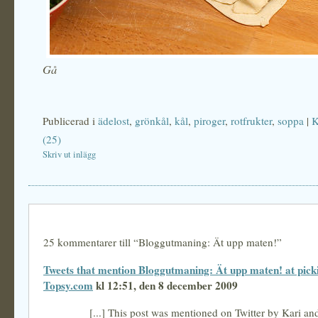
Gå
Publicerad i
ädelost
,
grönkål
,
kål
,
piroger
,
rotfrukter
,
soppa
|
K
(25)
Skriv ut inlägg
25 kommentarer till “Bloggutmaning: Ät upp maten!”
Tweets that mention Bloggutmaning: Ät upp maten! at picki
Topsy.com
kl 12:51, den 8 december 2009
[...] This post was mentioned on Twitter by Kari an