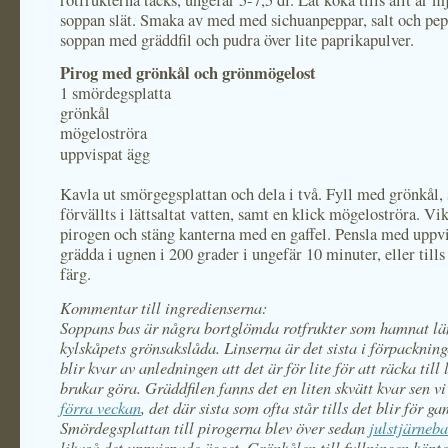
rotfrukterna täcks, ungefär 5-7,5 dl. Låt koka tills allt är 
soppan slät. Smaka av med med sichuanpeppar, salt och pep
soppan med gräddfil och pudra över lite paprikapulver.
Pirog med grönkål och grönmögelost
1 smördegsplatta
grönkål
mögeloströra
uppvispat ägg
Kavla ut smörgegsplattan och dela i två. Fyll med grönkål,
förvällts i lättsaltat vatten, samt en klick mögeloströra. Vi
pirogen och stäng kanterna med en gaffel. Pensla med uppv
grädda i ugnen i 200 grader i ungefär 10 minuter, eller tills 
färg.
Kommentar till ingredienserna:
Soppans bas är några bortglömda rotfrukter som hamnat län
kylskåpets grönsakslåda. Linserna är det sista i förpacknin
blir kvar av anledningen att det är för lite för att räcka till
brukar göra. Gräddfilen fanns det en liten skvätt kvar sen vi
förra veckan
, det där sista som ofta står tills det blir för g
Smördegsplattan till pirogerna blev över sedan
julstjärneba
likaså det uppvispade ägget. Grönkålen till fyllningen köpte 