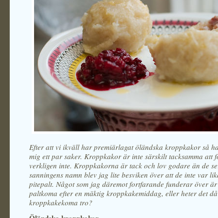
Efter att vi ikväll har premiärlagat öländska kroppkakor så ha
mig ett par saker. Kroppkakor är inte särskilt tacksamma att f
verkligen inte. Kroppkakorna är tack och lov godare än de ser
sanningens namn blev jag lite besviken över att de inte var l
pitepalt. Något som jag däremot fortfarande funderar över ä
paltkoma efter en mäktig kroppkakemiddag, eller heter det då
kroppkakekoma tro?