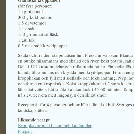
Öländska kroppkakor
(för fyra personer)
1 kg rå potatis
300 g kokt potatis
1,5 dl vetemjöl
1 tsk salt
150 g rimmat sidfläsk
1 gul lök
0,5 msk stött kryddpeppar
Skala och riv den råa potatisen fint. Pressa ur vätskan. Blanda p
en bunke tillsammans med skalad och riven kokt potatis, salt 
Dela i 12 lika stora delar och rulla runda bollar. Finhacka lök 
blanda tillsammans och krydda med kryddpeppar. Forma en g
kroppkakan och fyll med sidfläsk- och lökblandning. Nyp ihop
och forma en kroppkaka. Koka kroppkakorna i 2 stora kastrul
lättsaltat vatten. Låt småkoka utan lock i 45-60 minuter. Ta u
hålslev. Servera med lingonsylt och skirat smör.
Receptet är för 4 personer och ur ICA:s fina kokbok Sveriges
landskapsrätter.
Liknande recept
Kroppkakor med bacon och kantareller
Pitepalt