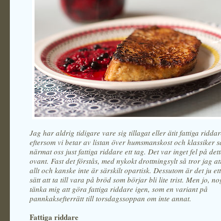
Jag har aldrig tidigare vare sig tillagat eller ätit fattiga ridd
eftersom vi betar av listan över humsmanskost och klassiker s
närmat oss just fattiga riddare ett tag. Det var inget fel på det
ovant. Fast det förstås, med nykokt drottningsylt så tror jag att
allt och kanske inte är särskilt opartisk. Dessutom är det ju ett
sätt att ta till vara på bröd som börjar bli lite trist. Men jo, n
tänka mig att göra fattiga riddare igen, som en variant på
pannkaksefterrätt till torsdagssoppan om inte annat.
Fattiga riddare