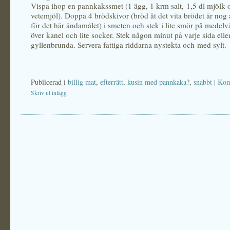
Vispa ihop en pannkakssmet (1 ägg, 1 krm salt, 1,5 dl mjölk 
vetemjöl). Doppa 4 brödskivor (bröd åt det vita brödet är nog 
för det här ändamålet) i smeten och stek i lite smör på medel
över kanel och lite socker. Stek någon minut på varje sida eller 
gyllenbrunda. Servera fattiga riddarna nystekta och med sylt.
Publicerad i
billig mat
,
efterrätt
,
kusin med pannkaka?
,
snabbt
|
Kom
Skriv ut inlägg