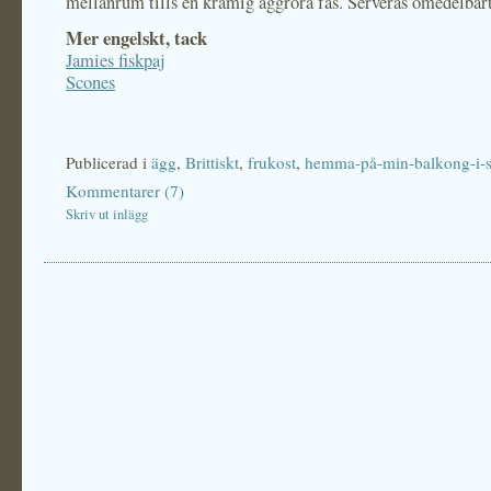
mellanrum tills en krämig äggröra fås. Serveras omedelbart
Mer engelskt, tack
Jamies fiskpaj
Scones
Publicerad i
ägg
,
Brittiskt
,
frukost
,
hemma-på-min-balkong-i-s
Kommentarer (7)
Skriv ut inlägg