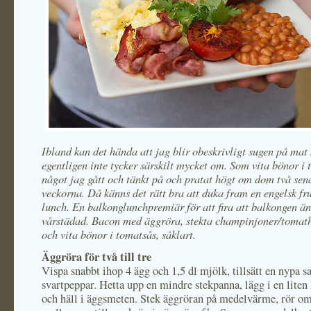
Ibland kan det hända att jag blir obeskrivligt sugen på mat
egentligen inte tycker särskilt mycket om. Som vita bönor i 
något jag gått och tänkt på och pratat högt om dom två sen
veckorna. Då känns det rätt bra att duka fram en engelsk fru
lunch. En balkonglunchpremiär för att fira att balkongen än
vårstädad. Bacon med äggröra, stekta champinjoner/tomath
och vita bönor i tomatsås, såklart.
Äggröra för två till tre
Vispa snabbt ihop 4 ägg och 1,5 dl mjölk, tillsätt en nypa sa
svartpeppar. Hetta upp en mindre stekpanna, lägg i en liten
och häll i äggsmeten. Stek äggröran på medelvärme, rör 