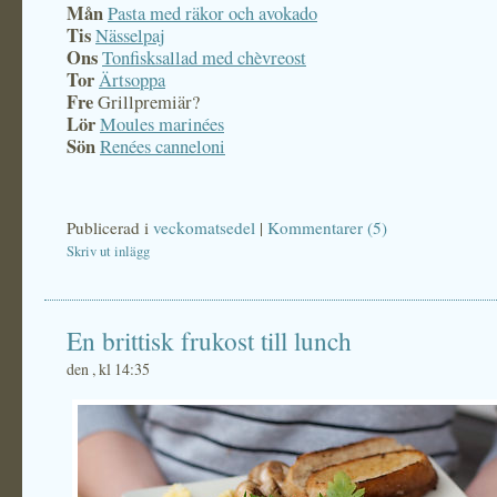
Mån
Pasta med räkor och avokado
Tis
Nässelpaj
Ons
Tonfisksallad med chèvreost
Tor
Ärtsoppa
Fre
Grillpremiär?
Lör
Moules marinées
Sön
Renées canneloni
Publicerad i
veckomatsedel
|
Kommentarer (5)
Skriv ut inlägg
En brittisk frukost till lunch
den , kl 14:35