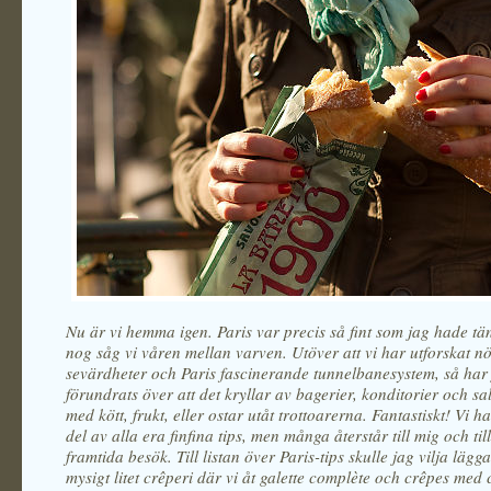
Nu är vi hemma igen. Paris var precis så fint som jag hade tä
nog såg vi våren mellan varven. Utöver att vi har utforskat 
sevärdheter och Paris fascinerande tunnelbanesystem, så har
förundrats över att det kryllar av bagerier, konditorier och sa
med kött, frukt, eller ostar utåt trottoarerna. Fantastiskt! Vi h
del av alla era finfina tips, men många återstår till mig och till
framtida besök. Till listan över Paris-tips skulle jag vilja lägga t
mysigt litet crêperi där vi åt galette complète och crêpes med