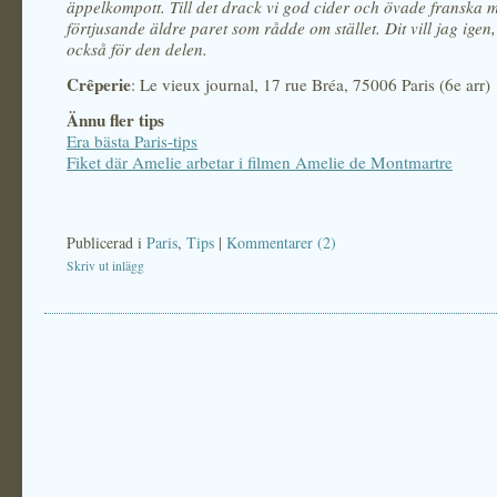
äppelkompott. Till det drack vi god cider och övade franska 
förtjusande äldre paret som rådde om stället. Dit vill jag igen, 
också för den delen.
Crêperie
: Le vieux journal, 17 rue Bréa, 75006 Paris (6e arr)
Ännu fler tips
Era bästa Paris-tips
Fiket där Amelie arbetar i filmen Amelie de Montmartre
Publicerad i
Paris
,
Tips
|
Kommentarer (2)
Skriv ut inlägg