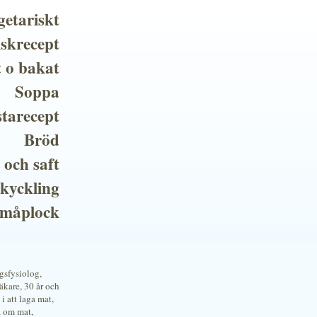
getariskt
iskrecept
t o bakat
Soppa
tarecept
Bröd
 och saft
 kyckling
småplock
ngsfysiolog,
kare, 30 år och
i att laga mat,
a om mat,