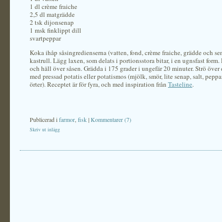
1 dl crème fraiche
2,5 dl matgrädde
2 tsk dijonsenap
1 msk finklippt dill
svartpeppar
Koka ihåp såsingredienserna (vatten, fond, crème fraiche, grädde och sen
kastrull. Lägg laxen, som delats i portionsstora bitar, i en ugnsfast form
och häll över såsen. Grädda i 175 grader i ungefär 20 minuter. Strö över 
med pressad potatis eller potatismos (mjölk, smör, lite senap, salt, peppa
örter). Receptet är för fyra, och med inspiration från
Tasteline
.
Publicerad i
farmor
,
fisk
|
Kommentarer (7)
Skriv ut inlägg