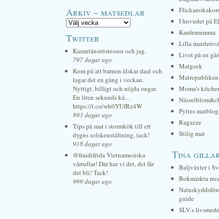
Arkiv – matsedlar
Flickanokakor
I huvudet på E
Kardemumma
Twitter
Lilla matderiv
Karantänstristessen och jag.
Livet på en gå
797 dagar ago
Matgeek
Kom på att barnen älskar daal och
Matrepubliken
lagar det en gång i veckan.
Nyttigt, billigt och nöjda ongar.
Moma's kitche
En liten sekunds kä…
Nässelblom&c
https://t.co/wh0YUfRz4W
Pyttes matblog
893 dagar ago
Ragazze
Tips på mat i stormkök till ett
Stilig mat
dygns solskenstältning, tack!
918 dagar ago
Tina gilla
@fraidifrida Vietnamesiska
vårrullar! Där har vi det, det får
Baljväxter i Sv
det bli! Tack!
Bokmärkta rec
999 dagar ago
Natuskyddsför
guide
SLV:s livsmede