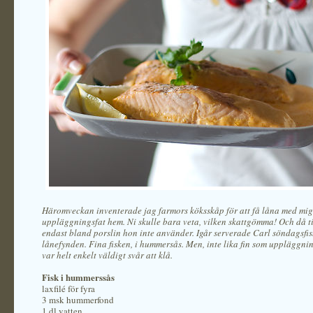
Häromveckan inventerade jag farmors köksskåp för att få låna med mi
uppläggningsfat hem. Ni skulle bara veta, vilken skattgömma! Och då t
endast bland porslin hon inte använder. Igår serverade Carl söndagsfisk
lånefynden. Fina fisken, i hummersås. Men, inte lika fin som uppläggn
var helt enkelt väldigt svår att klå.
Fisk i hummerssås
laxfilé för fyra
3 msk hummerfond
1 dl vatten