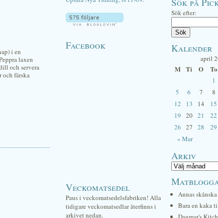
Sök på Pick
Sök efter:
Facebook
Kalender
ap) i en
april 
. Peppra laxen
dill och servera
M
Ti
O
To
r och färska
1
5
6
7
8
12
13
14
15
19
20
21
22
26
27
28
29
« Mar
Arkiv
Matblogg
Veckomatsedel
Annas skånska 
Paus i veckomatsedelsfabriken! Alla
Bara en kaka ti
tidigare veckomatsedlar återfinns i
arkivet nedan.
Dagmar's Kitc