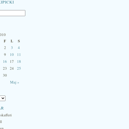
ipicki
2010
F
L
S
2
3
4
9
10
11
16
17
18
23
24
25
30
Maj »
ar
skafferi
ll
hen