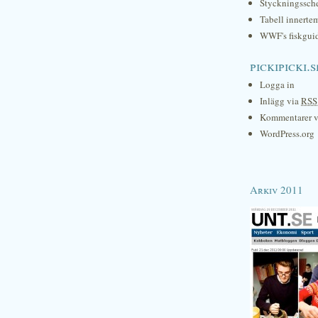
Styckningssc
Tabell innerte
WWF's fiskgui
pickipicki.s
Logga in
Inlägg via
RSS
Kommentarer 
WordPress.org
Arkiv 2011