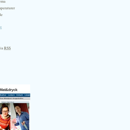
hema
mperaturer
de
e
via
RSS