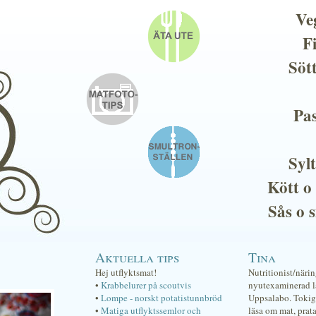
Ve
F
Söt
Pas
Sylt
Kött o
Sås o 
Aktuella tips
Tina
Hej utflyktsmat!
Nutritionist/näri
•
Krabbelurer på scoutvis
nyutexaminerad lä
•
Lompe - norskt potatistunnbröd
Uppsalabo. Tokig 
•
Matiga utflyktssemlor och
läsa om mat, prat