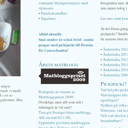
värmande blodapelsinjuice med
fotografera mat, 
stjärnanis
inte minst tokig i 
•
Pannkaksmuffins
•
Jägarsnus
Läs mer, samt kon
Är det första gån
Alltid aktuellt:
pickpicki? Snab
de senaste åren hi
Små smulor är också bröd - samla
pengar med pickipicki till förmån
•
Årskrönika 201
för Cancerfonden!
•
Årskrönika 201
•
Årskrönika 201
Årets matblogg
•
Årskrönika 201
•
Årskrönika 201
•
Årskrönika 200
Pickipicki?
g några
Vad betyder pick
ittade vi ändå
Pickipicki är vinnare av
Vem knäpper alla f
 i ett av
Matbloggspriset 2009!
ingsformen. Den
egentligen?
Overkligt, men allt som står i
Nyfiken på vilka 
tidningen är väl sant?
Förresten, vad är 
Tina gör Sveriges bästa matblogg,
Och vart skickar j
Allt om mat 6/11-09
,
beundrarbrev?
Uppsalabo gör bästa matbloggen,
Upsala Nya Tidning, 6/11-09
.