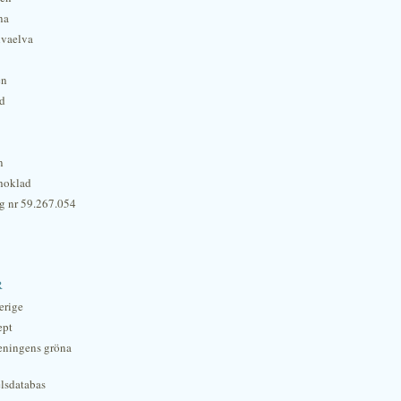
na
lvaelva
én
rd
n
hoklad
g nr 59.267.054
r
erige
ept
eningens gröna
lsdatabas