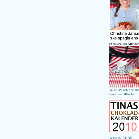
Expressen och Alltomm
Ta del av, och dela m
smultronställen här!
Arkiv 2009