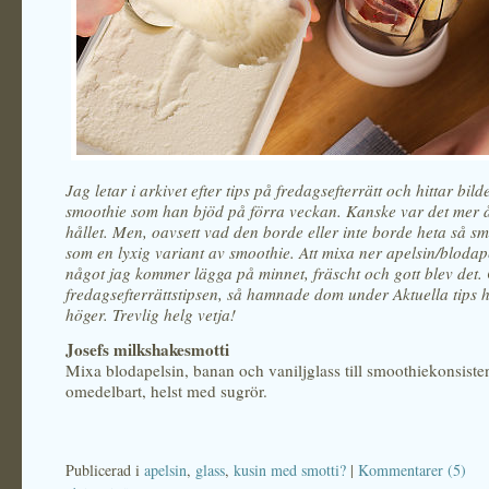
Jag letar i arkivet efter tips på fredagsefterrätt och hittar bild
smoothie som han bjöd på förra veckan. Kanske var det mer å
hållet. Men, oavsett vad den borde eller inte borde heta så s
som en lyxig variant av smoothie. Att mixa ner apelsin/blodap
något jag kommer lägga på minnet, fräscht och gott blev det
fredagsefterrättstipsen, så hamnade dom under Aktuella tips h
höger. Trevlig helg vetja!
Josefs milkshakesmotti
Mixa blodapelsin, banan och vaniljglass till smoothiekonsiste
omedelbart, helst med sugrör.
Publicerad i
apelsin
,
glass
,
kusin med smotti?
|
Kommentarer (5)