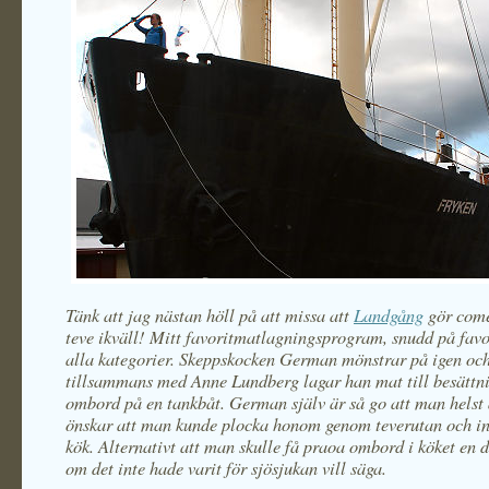
Tänk att jag nästan höll på att missa att
Landgång
gör com
teve ikväll! Mitt favoritmatlagningsprogram, snudd på fav
alla kategorier. Skeppskocken German mönstrar på igen oc
tillsammans med Anne Lundberg lagar han mat till besättn
ombord på en tankbåt. German själv är så go att man helst 
önskar att man kunde plocka honom genom teverutan och in i
kök. Alternativt att man skulle få praoa ombord i köket en d
om det inte hade varit för sjösjukan vill säga.