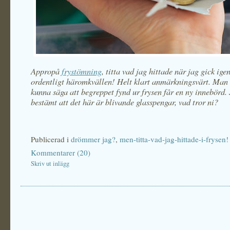
Appropå
frystömning
, titta vad jag hittade när jag gick ig
ordentligt häromkvällen! Helt klart anmärkningsvärt. Man 
kunna säga att begreppet fynd ur frysen får en ny innebörd. 
bestämt att det här är blivande glasspengar, vad tror ni?
Publicerad i
drömmer jag?
,
men-titta-vad-jag-hittade-i-frysen!
Kommentarer (20)
Skriv ut inlägg