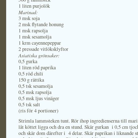
1 liten purjolök
Marinad:
3 msk soja
2 msk flytande honung
1 msk rapsolja
1 msk sesamolja
1 krm cayennepeppar
2 pressade vitlöksklyftor
Asiatiska grönsaker:
0,5 gurka
1 liten röd paprika
0,5 röd chili
150 g rättika
0,5 tsk sesamolja
0,5 msk rapsolja
0,5 msk ljus vinäger
0,5 tsk salt
(ris för 4 portioner)
Strimla lammsteken tunt. Rör ihop ingredienserna till mar
låt köttet ligga och dra en stund. Skär gurkan i 0,5 cm tjoc
och skär dom därefter i 4 delar. Skär paprikan i liknande st