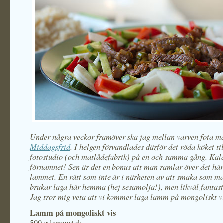
Under några veckor framöver ska jag mellan varven fota ma
Middagsfrid
. I helgen förvandlades därför det röda köket ti
fotostudio (och matlådefabrik) på en och samma gång. Kal
förnamnet! Sen är det en bonus att man ramlar över det hä
lammet. En rätt som inte är i närheten av att smaka som ma
brukar laga här hemma (hej sesamolja!), men likväl fantasti
Jag tror mig veta att vi kommer laga lamm på mongoliskt vi
Lamm på mongoliskt vis
500 g lammstek