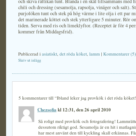
och skiva rättikan tunt. Blanda i en skål tillsammans med f
chili och dressing (sesamolja, rapsolja, vinäger och salt). S
purjolöken tunt och stek på hög värme i lite olja i ett par mi
det marinerade köttet och stek ytterligare 5 minuter. Rör 
tiden. Serva med ris och limeklyftor. (Receptet är för 4 pe
kommer från Middagsfrid).
Publicerad i
asiatiskt
,
det röda köket
,
lamm
|
Kommentarer (5)
Skriv ut inlägg
5 kommentarer till “Ibland leker jag provkök i det röda köket
Chezsofia
kl 12:31, den 26 april 2010
Så roligt med provkök och fotografering! Lammrätte
dessutom riktigt god. Sesamolja är en hit i matlag
har mest använt den till kyckling skall erkännas. Får