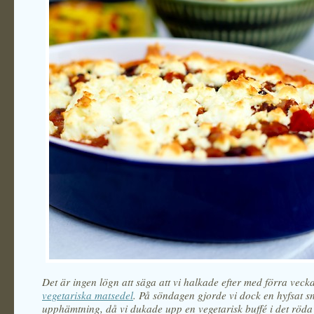
Det är ingen lögn att säga att vi halkade efter med förra veck
vegetariska matsedel
. På söndagen gjorde vi dock en hyfsat s
upphämtning, då vi dukade upp en vegetarisk buffé i det röd