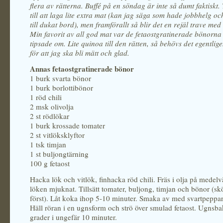
flera av rätterna. Buffé på en söndag är inte så dumt faktiskt.
till att laga lite extra mat (kan jag säga som hade jobbhelg 
till dukat bord), men framförallt så blir det en rejäl trave med
Min favorit av all god mat var de fetaostgratinerade bönorn
tipsade om. Lite quinoa till den rätten, så behövs det egentlige
för att jag ska bli mätt och glad.
Annas fetaostgratinerade bönor
1 burk svarta bönor
1 burk borlottibönor
1 röd chili
2 msk olivolja
2 st rödlökar
1 burk krossade tomater
2 st vitlöksklyftor
1 tsk timjan
1 st buljongtärning
100 g fetaost
Hacka lök och vitlök, finhacka röd chili. Fräs i olja på medelv
löken mjuknat. Tillsätt tomater, buljong, timjan och bönor (sk
först). Låt koka ihop 5-10 minuter. Smaka av med svartpeppar 
Häll röran i en ugnsform och strö över smulad fetaost. Ugnsba
grader i ungefär 10 minuter.