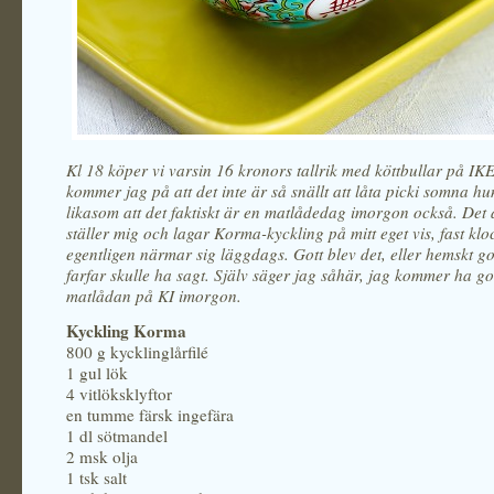
Kl 18 köper vi varsin 16 kronors tallrik med köttbullar på IK
kommer jag på att det inte är så snällt att låta picki somna hu
likasom att det faktiskt är en matlådedag imorgon också. Det 
ställer mig och lagar Korma-kyckling på mitt eget vis, fast kl
egentligen närmar sig läggdags. Gott blev det, eller hemskt g
farfar skulle ha sagt. Själv säger jag såhär, jag kommer ha g
matlådan på KI imorgon.
Kyckling Korma
800 g kycklinglårfilé
1 gul lök
4 vitlöksklyftor
en tumme färsk ingefära
1 dl sötmandel
2 msk olja
1 tsk salt