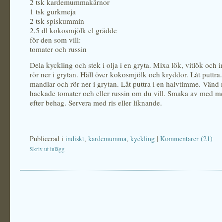
2 tsk kardemummakärnor
1 tsk gurkmeja
2 tsk spiskummin
2,5 dl kokosmjölk el grädde
för den som vill:
tomater och russin
Dela kyckling och stek i olja i en gryta. Mixa lök, vitlök och 
rör ner i grytan. Häll över kokosmjölk och kryddor. Låt puttra
mandlar och rör ner i grytan. Låt puttra i en halvtimme. Vänd n
hackade tomater och eller russin om du vill. Smaka av med m
efter behag. Servera med ris eller liknande.
Publicerad i
indiskt
,
kardemumma
,
kyckling
|
Kommentarer (21)
Skriv ut inlägg