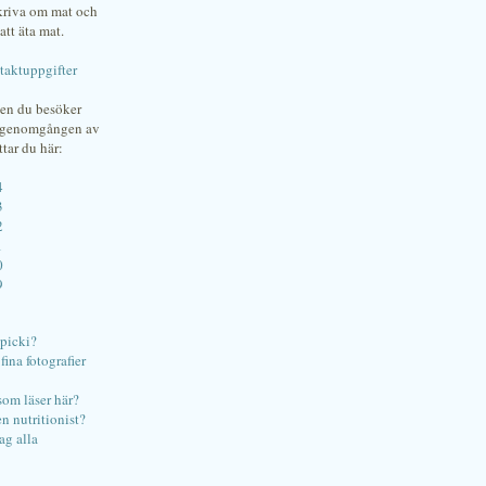
skriva om mat och
att äta mat.
taktuppgifter
gen du besöker
bgenomgången av
ttar du här:
4
3
2
1
0
9
ipicki?
ina fotografier
som läser här?
en nutritionist?
ag alla