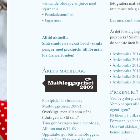
värmande blodapelsinjuice med
fotografera mat, 
stjärnanis
inte minst tokig i 
•
Pannkaksmuffins
•
Jägarsnus
Läs mer, samt kon
Är det första gån
Alltid aktuellt:
pickpicki? Snab
de senaste åren hi
Små smulor är också bröd - samla
pengar med pickipicki till förmån
•
Årskrönika 201
för Cancerfonden!
•
Årskrönika 201
•
Årskrönika 201
Årets matblogg
•
Årskrönika 201
•
Årskrönika 201
•
Årskrönika 200
Pickipicki?
Vad betyder pick
Pickipicki är vinnare av
Vem knäpper alla f
Matbloggspriset 2009!
egentligen?
Overkligt, men allt som står i
Nyfiken på vilka 
tidningen är väl sant?
Förresten, vad är 
Tina gör Sveriges bästa matblogg,
Och vart skickar j
Allt om mat 6/11-09
,
beundrarbrev?
Uppsalabo gör bästa matbloggen,
Upsala Nya Tidning, 6/11-09
.