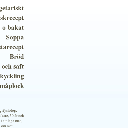
getariskt
iskrecept
t o bakat
Soppa
tarecept
Bröd
 och saft
 kyckling
småplock
ngsfysiolog,
kare, 30 år och
i att laga mat,
a om mat,