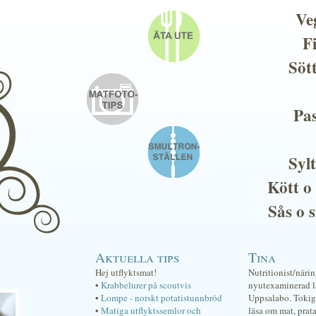
Ve
F
Söt
Pas
Sylt
Kött o
Sås o 
Aktuella tips
Tina
Hej utflyktsmat!
Nutritionist/näri
•
Krabbelurer på scoutvis
nyutexaminerad lä
•
Lompe - norskt potatistunnbröd
Uppsalabo. Tokig 
•
Matiga utflyktssemlor och
läsa om mat, prat