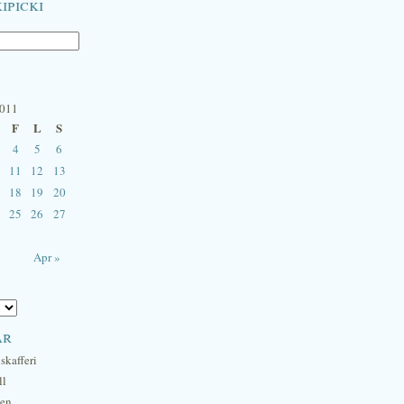
ipicki
2011
F
L
S
4
5
6
11
12
13
18
19
20
25
26
27
Apr »
ar
skafferi
ll
hen