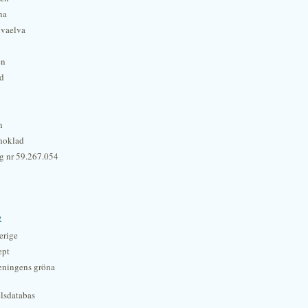
na
lvaelva
én
rd
n
hoklad
g nr 59.267.054
r
erige
ept
eningens gröna
lsdatabas