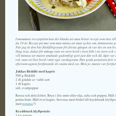
I mammans receptpärm kan det hända att man hittar recept som inte til
än 10 år. Recept på mat som man minns att man tyckte om, åtminstone p
När jag åt den här fläskfilégrytan för första gången så var det en sen kvä
lång resa, dukat för många runt ett stort bord i stort kök
i ett stort och 
vill minnas att maten smakade gudomligt gott just där och då. Igår var 
två, runt ett litet bord i mitt eget vardagsrum. Den goda potatisen fick v
eftersom ugnen fortfarande är osams med oss. Men jo, maten var fortfa
Jukkas fläskfilé med kapris
500 g fläskfilé
2 dl grädde av valfri sort
1 dl kapris
salt, svartpeppar
Rensa och dela köttet. Bryn i lite smör eller olja, salta och peppra. Häll 
puttra klart. Häll över kapris. Serveras med fördel till kryddstark klyftpo
med
potapas
?)
Kryddstark klyftpotatis
1 kg potatis