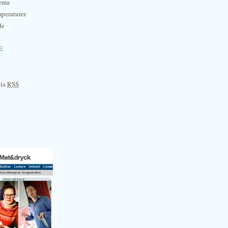
hema
mperaturer
de
e
via
RSS