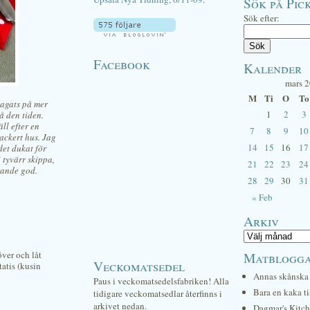
Sök på Pick
Sök efter:
Facebook
Kalender
mars 
M
Ti
O
To
lagats på mer
1
2
3
å den tiden.
ll efter en
7
8
9
10
vackert hus.
Jag
14
15
16
17
det dukat för
i tyvärr skippa,
21
22
23
24
rande god.
28
29
30
31
« Feb
Arkiv
över och låt
Matblogg
Veckomatsedel
tatis (kusin
Annas skånska 
Paus i veckomatsedelsfabriken! Alla
Bara en kaka ti
tidigare veckomatsedlar återfinns i
arkivet nedan.
Dagmar's Kitc