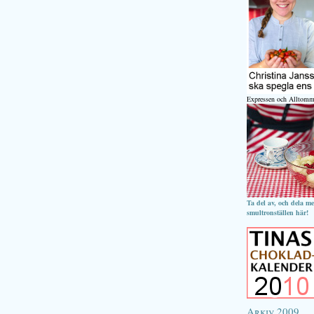
Expressen och Alltomm
Ta del av, och dela m
smultronställen här!
Arkiv 2009