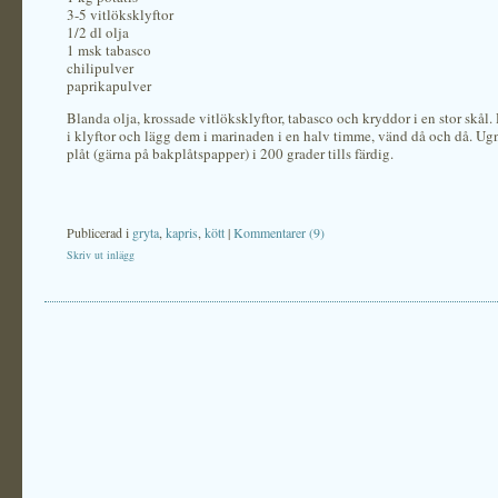
3-5 vitlöksklyftor
1/2 dl olja
1 msk tabasco
chilipulver
paprikapulver
Blanda olja, krossade vitlöksklyftor, tabasco och kryddor i en stor skål.
i klyftor och lägg dem i marinaden i en halv timme, vänd då och då. U
plåt (gärna på bakplåtspapper) i 200 grader tills färdig.
Publicerad i
gryta
,
kapris
,
kött
|
Kommentarer (9)
Skriv ut inlägg