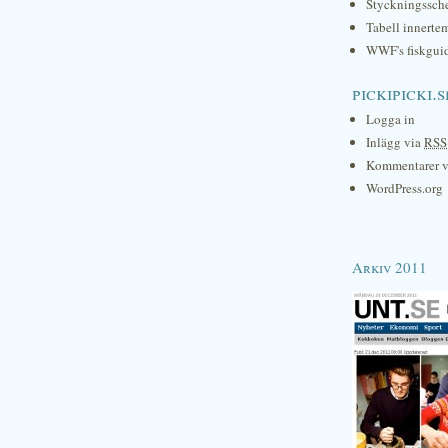
Styckningssc
Tabell innerte
WWF's fiskgui
pickipicki.s
Logga in
Inlägg via
RSS
Kommentarer 
WordPress.org
Arkiv 2011