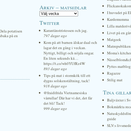
Arkiv – matsedlar
Flickanokakor
I huvudet på E
Kardemumma
Twitter
Lilla matderiv
Karantänstristessen och jag.
 Dela potatisen
Livet på en gå
gnbaka på en
797 dagar ago
Matgeek
Kom på att barnen älskar daal och
Matrepubliken
lagar det en gång i veckan.
Nyttigt, billigt och nöjda ongar.
Moma's kitche
En liten sekunds kä…
Nässelblom&c
https://t.co/wh0YUfRz4W
Pyttes matblog
893 dagar ago
Ragazze
Tips på mat i stormkök till ett
Stilig mat
dygns solskenstältning, tack!
918 dagar ago
Tina gilla
@fraidifrida Vietnamesiska
vårrullar! Där har vi det, det får
Baljväxter i Sv
det bli! Tack!
Bokmärkta rec
999 dagar ago
Natuskyddsför
guide
SLV:s livsmede