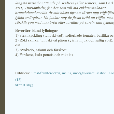
längsta marathontittande på skidteve (eller skitteve, som Carl
sagt). Hursomhelst, för den som vill äta enklast tänkbara
brunch/lunch/mellis, är mitt bästa tips att värma upp våffeljär
fyllda smörgåsar. Nu funkar nog de flesta bröd att våffla, men 
särskilt gott med tunnbröd eller tortillas på varsin sida fyllnin
Favoriter bland fyllningar
1) Stekt kyckling (tunt skivad), soltorkade tomater, basilika oc
2) Rökt skinka, tunt skivat päron (gärna mjuk och saftig sort)
ost
3) Avokado, salami och färskost
4) Färskost, kokt potatis och rökt lax
Publicerad i
mat-framför-teven
,
mellis
,
smörgåsvariant
,
snabbt
|
Kom
(12)
Skriv ut inlägg