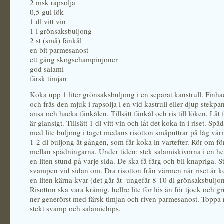
2 msk rapsolja
0,5 gul lök
1 dl vitt vin
1 l grönsaksbuljong
2 st (små) fänkål
en bit parmesanost
ett gäng skogschampinjoner
god salami
färsk timjan
Koka upp 1 liter grönsaksbuljong i en separat kanstrull. Finh
och fräs den mjuk i rapsolja i en vid kastrull eller djup stekpa
ansa och hacka fänkålen. Tillsätt fänkål och ris till löken. Låt fr
är glansigt. Tillsätt 1 dl vitt vin och låt det koka in i riset. Spä
med lite buljong i taget medans risotton småputtrar på låg vä
1-2 dl buljong åt gången, som får koka in vartefter. Rör om för
mellan spädningarna. Under tiden: stek salamiskivorna i en he
en liten stund på varje sida. De ska få färg och bli knapriga. 
svampen vid sidan om. Dra risotton från värmen när riset är
en liten kärna kvar (det går åt ungefär 8-10 dl grönsaksbuljo
Risotton ska vara krämig, hellre lite för lös än för tjock och g
ner generörst med färsk timjan och riven parmesanost. Toppa 
stekt svamp och salamichips.