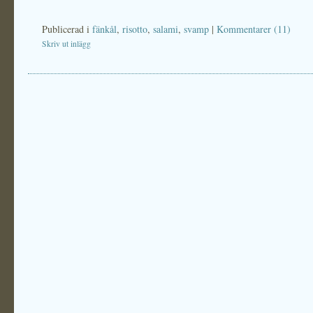
Publicerad i
fänkål
,
risotto
,
salami
,
svamp
|
Kommentarer (11)
Skriv ut inlägg