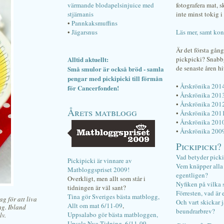
värmande blodapelsinjuice med
fotografera mat, 
stjärnanis
inte minst tokig i 
•
Pannkaksmuffins
•
Jägarsnus
Läs mer, samt kon
Är det första gån
Alltid aktuellt:
pickpicki? Snab
de senaste åren hi
Små smulor är också bröd - samla
pengar med pickipicki till förmån
•
Årskrönika 201
för Cancerfonden!
•
Årskrönika 201
•
Årskrönika 201
Årets matblogg
•
Årskrönika 201
•
Årskrönika 201
•
Årskrönika 200
Pickipicki?
Vad betyder pick
Pickipicki är vinnare av
Vem knäpper alla f
Matbloggspriset 2009!
egentligen?
Overkligt, men allt som står i
Nyfiken på vilka 
tidningen är väl sant?
Förresten, vad är 
Tina gör Sveriges bästa matblogg,
ag för att liva
Och vart skickar j
Allt om mat 6/11-09
,
ag. Ibland
beundrarbrev?
Uppsalabo gör bästa matbloggen,
lv.
Upsala Nya Tidning, 6/11-09
.