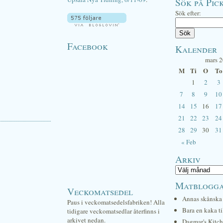
Sök på Pick
Sök efter:
Facebook
Kalender
mars 
M
Ti
O
To
1
2
3
7
8
9
10
14
15
16
17
21
22
23
24
28
29
30
31
« Feb
Arkiv
Matblogg
Veckomatsedel
Annas skånska 
Paus i veckomatsedelsfabriken! Alla
Bara en kaka ti
tidigare veckomatsedlar återfinns i
arkivet nedan.
Dagmar's Kitc