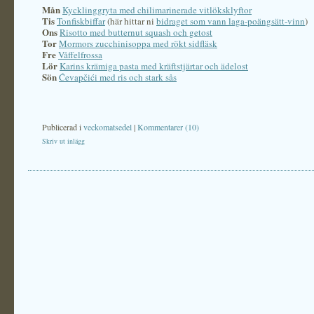
Mån
Kycklinggryta med chilimarinerade vitlöksklyftor
Tis
Tonfiskbiffar
(här hittar ni
bidraget som vann laga-poängsätt-vinn
)
Ons
Risotto med butternut squash och getost
Tor
Mormors zucchinisoppa med rökt sidfläsk
Fre
Våffelfrossa
Lör
Karins krämiga pasta med kräftstjärtar och ädelost
Sön
Ćevapčići med ris och stark sås
Publicerad i
veckomatsedel
|
Kommentarer (10)
Skriv ut inlägg