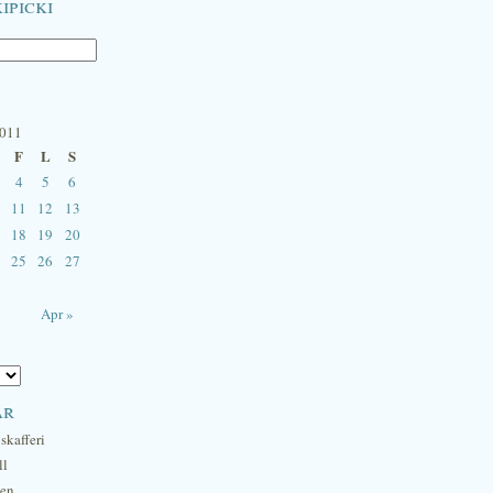
ipicki
2011
F
L
S
4
5
6
11
12
13
18
19
20
25
26
27
Apr »
ar
skafferi
ll
hen