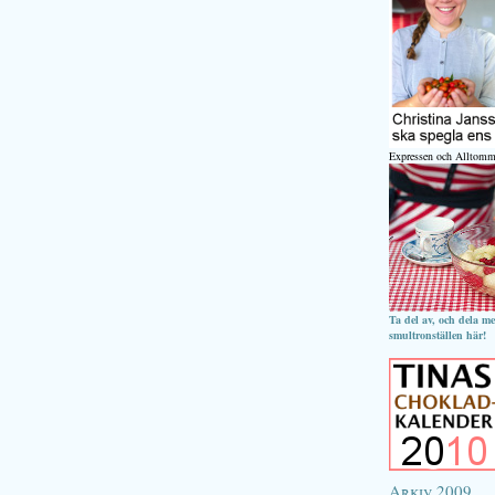
Expressen och Alltomm
Ta del av, och dela m
smultronställen här!
Arkiv 2009