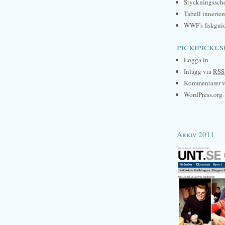
Styckningssc
Tabell innerte
WWF's fiskgui
pickipicki.s
Logga in
Inlägg via
RSS
Kommentarer 
WordPress.org
Arkiv 2011