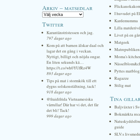
Arkiv – matsedlar
Flickanokakor
I huvudet på E
Kardemumma
Twitter
Lilla matderiv
Karantänstristessen och jag.
Livet på en gå
797 dagar ago
Matgeek
Kom på att barnen älskar daal och
Matrepubliken
lagar det en gång i veckan.
Nyttigt, billigt och nöjda ongar.
Moma's kitche
En liten sekunds kä…
Nässelblom&c
https://t.co/wh0YUfRz4W
Pyttes matblog
893 dagar ago
Ragazze
Tips på mat i stormkök till ett
Stilig mat
dygns solskenstältning, tack!
918 dagar ago
Tina gilla
@fraidifrida Vietnamesiska
vårrullar! Där har vi det, det får
Baljväxter i Sv
det bli! Tack!
Bokmärkta rec
999 dagar ago
Natuskyddsför
guide
SLV:s livsmede