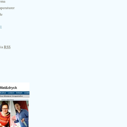
hema
mperaturer
de
e
via
RSS