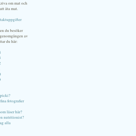
skriva om mat och
att äta mat.
taktuppgifter
gen du besöker
bgenomgången av
ttar du här:
4
3
2
1
0
9
ipicki?
ina fotografier
som läser här?
en nutritionist?
ag alla