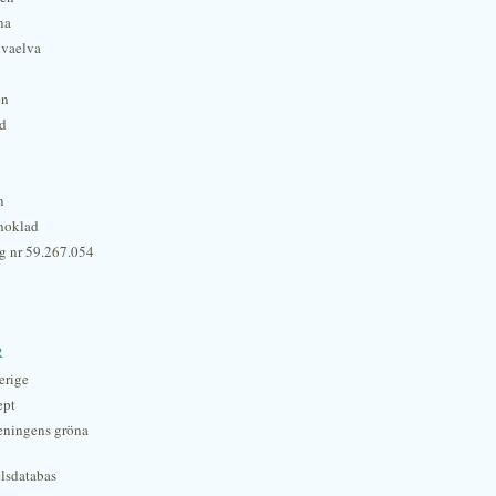
na
lvaelva
én
rd
n
hoklad
g nr 59.267.054
r
erige
ept
eningens gröna
lsdatabas