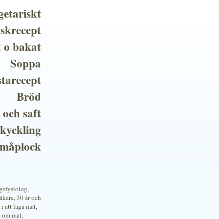
getariskt
iskrecept
t o bakat
Soppa
tarecept
Bröd
 och saft
 kyckling
småplock
ngsfysiolog,
kare, 30 år och
i att laga mat,
a om mat,