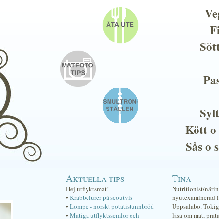
Ve
F
Söt
Pas
Sylt
Kött o
Sås o 
Aktuella tips
Tina
Hej utflyktsmat!
Nutritionist/näri
•
Krabbelurer på scoutvis
nyutexaminerad lä
•
Lompe - norskt potatistunnbröd
Uppsalabo. Tokig 
•
Matiga utflyktssemlor och
läsa om mat, prat