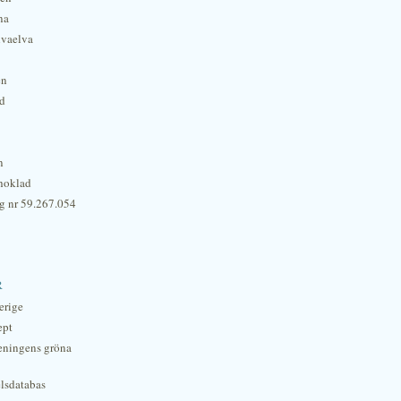
na
lvaelva
én
rd
n
hoklad
g nr 59.267.054
r
erige
ept
eningens gröna
lsdatabas