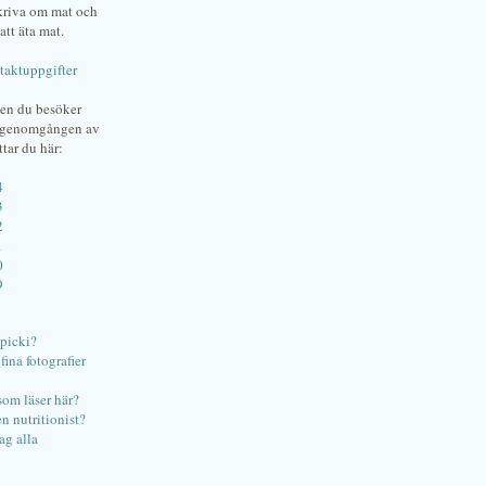
skriva om mat och
att äta mat.
taktuppgifter
gen du besöker
bgenomgången av
ttar du här:
4
3
2
1
0
9
ipicki?
ina fotografier
som läser här?
en nutritionist?
ag alla