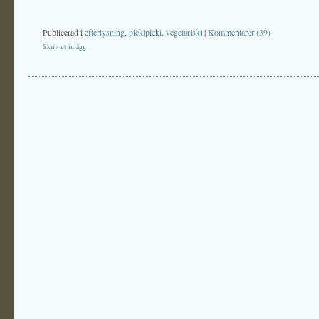
Publicerad i
efterlysning
,
pickipicki
,
vegetariskt
|
Kommentarer (39)
Skriv ut inlägg