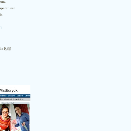
hema
mperaturer
de
e
via
RSS