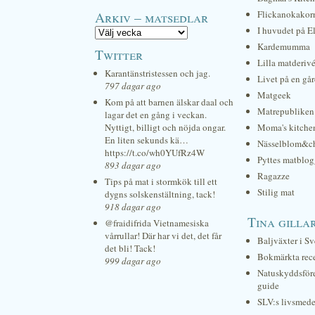
Arkiv – matsedlar
Flickanokakor
I huvudet på E
Kardemumma
Twitter
Lilla matderiv
Karantänstristessen och jag.
Livet på en gå
797 dagar ago
Matgeek
Kom på att barnen älskar daal och
Matrepubliken
lagar det en gång i veckan.
Nyttigt, billigt och nöjda ongar.
Moma's kitche
En liten sekunds kä…
Nässelblom&c
https://t.co/wh0YUfRz4W
Pyttes matblog
893 dagar ago
Ragazze
Tips på mat i stormkök till ett
Stilig mat
dygns solskenstältning, tack!
918 dagar ago
Tina gilla
@fraidifrida Vietnamesiska
vårrullar! Där har vi det, det får
Baljväxter i Sv
det bli! Tack!
Bokmärkta rec
999 dagar ago
Natuskyddsför
guide
SLV:s livsmede