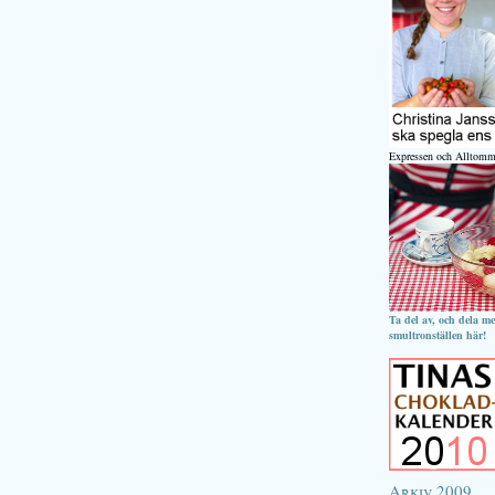
Expressen och Alltomm
Ta del av, och dela m
smultronställen här!
Arkiv 2009