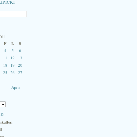
ipicki
2011
F
L
S
4
5
6
11
12
13
18
19
20
25
26
27
Apr »
ar
skafferi
ll
hen