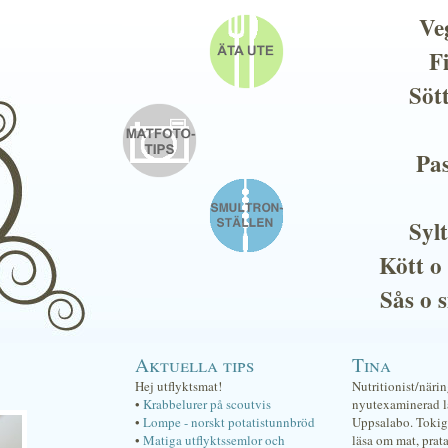
Ve
F
Söt
Pas
Sylt
Kött o
Sås o 
Aktuella tips
Tina
Hej utflyktsmat!
Nutritionist/näri
•
Krabbelurer på scoutvis
nyutexaminerad lä
•
Lompe - norskt potatistunnbröd
Uppsalabo. Tokig 
•
Matiga utflyktssemlor och
läsa om mat, prat