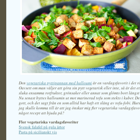
Den
vegetariska pyttipannan med halloumi
är en vardagsfavorit i det r
Oavsett om man väljer att göra sin pytt vegetarisk eller inte, så är det et
sluka ensamma rotfrukter, grönsaker eller annat som glömts bort längst 
Nu senast byttes halloumin ut mot marinerad tofu som stekts i kuber. Det
gott, och det sagt från en som alltid har haft ett släng av tofu-fobi. Hur
jag skulle komma till är att jag önskar mig fler vegetariska vardagsfavo
något recept att bjuda på?
Fler vegetariska vardagsfavoriter
Svensk falafel på gula ärtor
Pasta på sicilianskt vis