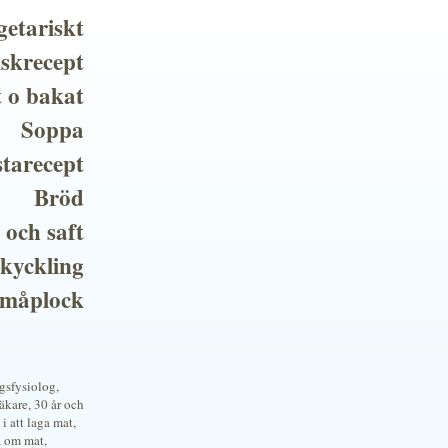
getariskt
iskrecept
t o bakat
Soppa
tarecept
Bröd
 och saft
 kyckling
småplock
ngsfysiolog,
kare, 30 år och
i att laga mat,
a om mat,