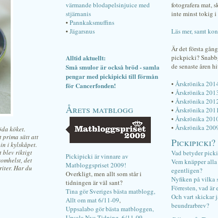
värmande blodapelsinjuice med
fotografera mat, 
stjärnanis
inte minst tokig i 
•
Pannkaksmuffins
•
Jägarsnus
Läs mer, samt kon
Är det första gån
Alltid aktuellt:
pickpicki? Snab
de senaste åren hi
Små smulor är också bröd - samla
pengar med pickipicki till förmån
•
Årskrönika 201
för Cancerfonden!
•
Årskrönika 201
•
Årskrönika 201
Årets matblogg
•
Årskrönika 201
•
Årskrönika 201
•
Årskrönika 200
öda köket.
t prima sätt att
Pickipicki?
in i kylskåpet.
 blev riktigt
Vad betyder pick
Pickipicki är vinnare av
somhelst, det
Vem knäpper alla f
Matbloggspriset 2009!
riter. Har du
egentligen?
Overkligt, men allt som står i
Nyfiken på vilka 
tidningen är väl sant?
Förresten, vad är 
Tina gör Sveriges bästa matblogg,
Och vart skickar j
Allt om mat 6/11-09
,
beundrarbrev?
Uppsalabo gör bästa matbloggen,
Upsala Nya Tidning, 6/11-09
.