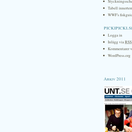
Styckningssc
Tabell innerte
WWF's fiskgui
pickipicki.s
Logga in
Inlägg via
RSS
Kommentarer 
WordPress.org
Arkiv 2011