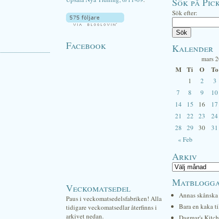
Sök på Pick
Sök efter:
Facebook
Kalender
mars 
M
Ti
O
To
1
2
3
7
8
9
10
14
15
16
17
21
22
23
24
28
29
30
31
« Feb
Arkiv
Matblogg
Veckomatsedel
Annas skånska 
Paus i veckomatsedelsfabriken! Alla
Bara en kaka ti
tidigare veckomatsedlar återfinns i
arkivet nedan.
Dagmar's Kitc