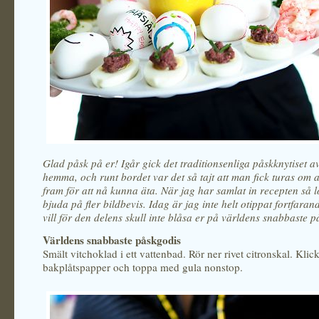
Glad påsk på er! Igår gick det traditionsenliga påskknytiset a
hemma, och runt bordet var det så tajt att man fick turas om at
fram för att nå kunna äta. När jag har samlat in recepten så l
bjuda på fler bildbevis. Idag är jag inte helt otippat fortfara
vill för den delens skull inte blåsa er på världens snabbaste p
Världens snabbaste påskgodis
Smält vitchoklad i ett vattenbad. Rör ner rivet citronskal. Kli
bakplåtspapper och toppa med gula nonstop.