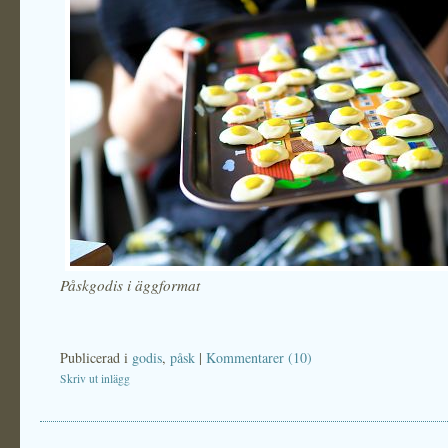
Påskgodis i äggformat
Publicerad i
godis
,
påsk
|
Kommentarer (10)
Skriv ut inlägg