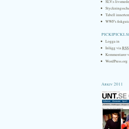
SLV:s livsmede
Styckningssc
Tabell innerte
WWF's fiskgui
pickipicki.s
Logga in
Inlägg via
RSS
Kommentarer 
WordPress.org
Arkiv 2011