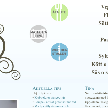
Ve
F
Söt
Pas
Sylt
Kött o
Sås o 
Aktuella tips
Tina
Hej utflyktsmat!
Nutritionist/näri
•
Krabbelurer på scoutvis
nyutexaminerad lä
•
Lompe - norskt potatistunnbröd
Uppsalabo. Tokig 
•
Matiga utflyktssemlor och
läsa om mat, prat