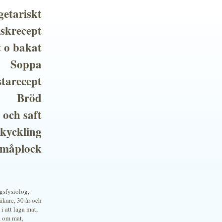
getariskt
iskrecept
t o bakat
Soppa
tarecept
Bröd
 och saft
 kyckling
småplock
ngsfysiolog,
kare, 30 år och
i att laga mat,
a om mat,