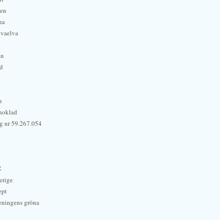
hen
na
lvaelva
én
rd
n
hoklad
g nr 59.267.054
r
erige
ept
eningens gröna