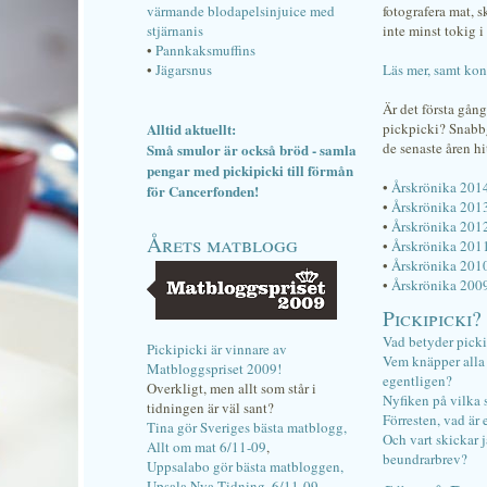
värmande blodapelsinjuice med
fotografera mat, 
stjärnanis
inte minst tokig i 
•
Pannkaksmuffins
•
Jägarsnus
Läs mer, samt kon
Är det första gån
Alltid aktuellt:
pickpicki? Snab
de senaste åren hi
Små smulor är också bröd - samla
pengar med pickipicki till förmån
•
Årskrönika 201
för Cancerfonden!
•
Årskrönika 201
•
Årskrönika 201
Årets matblogg
•
Årskrönika 201
•
Årskrönika 201
•
Årskrönika 200
Pickipicki?
Vad betyder pick
Pickipicki är vinnare av
Vem knäpper alla f
Matbloggspriset 2009!
egentligen?
Overkligt, men allt som står i
Nyfiken på vilka 
tidningen är väl sant?
Förresten, vad är 
Tina gör Sveriges bästa matblogg,
Och vart skickar j
Allt om mat 6/11-09
,
beundrarbrev?
Uppsalabo gör bästa matbloggen,
Upsala Nya Tidning, 6/11-09
.