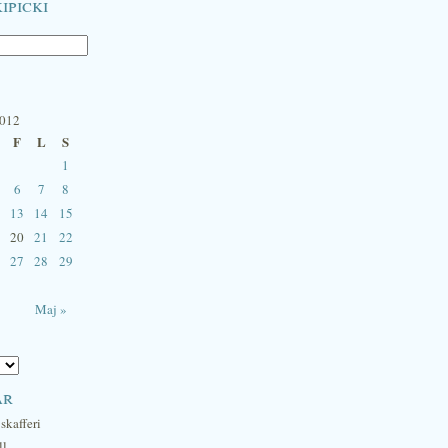
ipicki
2012
F
L
S
1
6
7
8
13
14
15
20
21
22
27
28
29
Maj »
ar
skafferi
ll