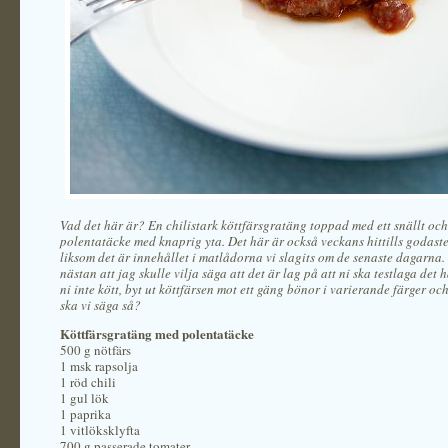
Vad det här är? En chilistark köttfärsgratäng toppad med ett snällt och
polentatäcke med knaprig yta. Det här är också veckans hittills godast
liksom det är innehållet i matlådorna vi slagits om de senaste dagarna.
nästan att jag skulle vilja säga att det är lag på att ni ska testlaga det
ni inte kött, byt ut köttfärsen mot ett gäng bönor i varierande färger och
ska vi säga så?
Köttfärsgratäng med polentatäcke
500 g nötfärs
1 msk rapsolja
1 röd chili
1 gul lök
1 paprika
1 vitlöksklyfta
700 g passerade tomater