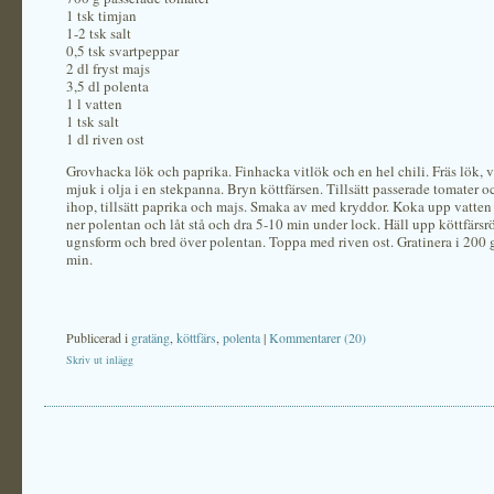
1 tsk timjan
1-2 tsk salt
0,5 tsk svartpeppar
2 dl fryst majs
3,5 dl polenta
1 l vatten
1 tsk salt
1 dl riven ost
Grovhacka lök och paprika. Finhacka vitlök och en hel chili. Fräs lök, v
mjuk i olja i en stekpanna. Bryn köttfärsen. Tillsätt passerade tomater oc
ihop, tillsätt paprika och majs. Smaka av med kryddor. Koka upp vatten 
ner polentan och låt stå och dra 5-10 min under lock. Häll upp köttfärsrö
ugnsform och bred över polentan. Toppa med riven ost. Gratinera i 200 
min.
Publicerad i
gratäng
,
köttfärs
,
polenta
|
Kommentarer (20)
Skriv ut inlägg