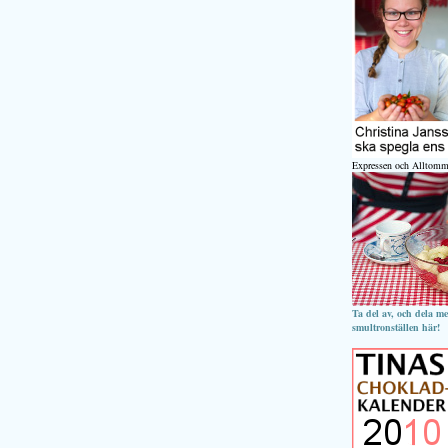
Expressen och Alltomm
Ta del av, och dela m
smultronställen här!