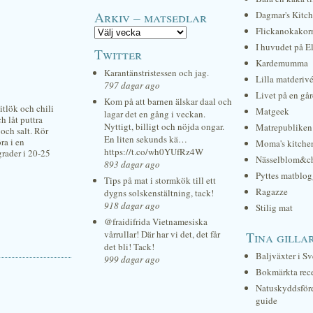
Arkiv – matsedlar
Dagmar's Kitc
Flickanokakor
I huvudet på E
Twitter
Kardemumma
Karantänstristessen och jag.
Lilla matderiv
797 dagar ago
Livet på en gå
Kom på att barnen älskar daal och
itlök och chili
Matgeek
lagar det en gång i veckan.
h låt puttra
Nyttigt, billigt och nöjda ongar.
Matrepubliken
och salt. Rör
En liten sekunds kä…
ra i en
Moma's kitche
https://t.co/wh0YUfRz4W
grader i 20-25
Nässelblom&c
893 dagar ago
Pyttes matblog
Tips på mat i stormkök till ett
Ragazze
dygns solskenstältning, tack!
918 dagar ago
Stilig mat
@fraidifrida Vietnamesiska
vårrullar! Där har vi det, det får
Tina gilla
det bli! Tack!
Baljväxter i Sv
999 dagar ago
Bokmärkta rec
Natuskyddsför
guide