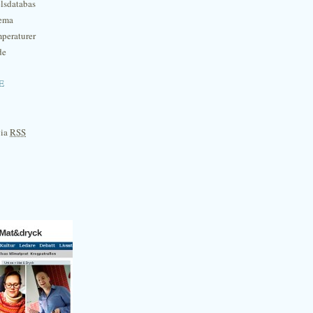
lsdatabas
hema
mperaturer
de
e
via
RSS