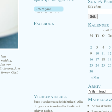
Sök på Pick
Sök efter:
Facebook
Kalender
april 
M
Ti
O
To
2
3
4
5
9
10
11
12
 lent
16
17
18
19
e middag,
 Jag tror
23
24
25
26
 här hemma. Äter
30
 former. Okej,
« Mar
Arkiv
Veckomatsedel
Matblogg
Paus i veckomatsedelsfabriken! Alla
Annas skånska 
tidigare veckomatsedlar återfinns i
arkivet nedan.
Bara en kaka ti