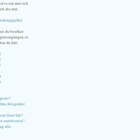
skriva om mat och
att äta mat.
taktuppgifter
gen du besöker
bgenomgången av
ttar du här:
4
3
2
1
0
9
ipicki?
ina fotografier
som läser här?
en nutritionist?
ag alla