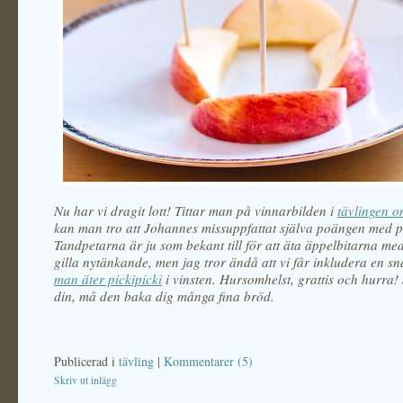
Nu har vi dragit lott! Tittar man på vinnarbilden i
tävlingen 
kan man tro att Johannes missuppfattat själva poängen med pi
Tandpetarna är ju som bekant till för att äta äppelbitarna me
gilla nytänkande, men jag tror ändå att vi får inkludera en s
man äter pickipicki
i vinsten. Hursomhelst, grattis och hurra!
din, må den baka dig många fina bröd.
Publicerad i
tävling
|
Kommentarer (5)
Skriv ut inlägg