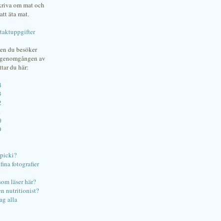
skriva om mat och
att äta mat.
taktuppgifter
gen du besöker
bgenomgången av
ttar du här:
4
3
2
1
0
9
ipicki?
ina fotografier
som läser här?
en nutritionist?
ag alla