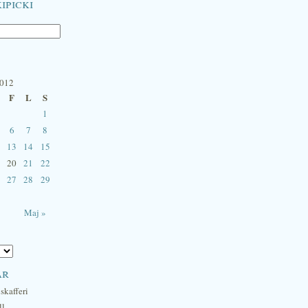
ipicki
2012
F
L
S
1
6
7
8
13
14
15
20
21
22
27
28
29
Maj »
ar
skafferi
ll