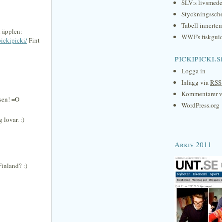
SLV:s livsmede
Styckningssc
Tabell innerte
n äpplen:
WWF's fiskgui
ickipicki/
Fint
pickipicki.s
Logga in
Inlägg via
RSS
Kommentarer 
sen! =O
WordPress.org
 lovar. :)
Arkiv 2011
Finland? :)