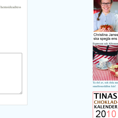
n hemsideadress
Expressen och Alltomm
Ta del av, och dela m
smultronställen här!