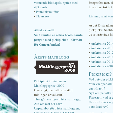
värmande blodapelsinjuice med
fotografera mat, 
stjärnanis
inte minst tokig i 
•
Pannkaksmuffins
•
Jägarsnus
Läs mer, samt kon
Är det första gån
Alltid aktuellt:
pickpicki? Snab
de senaste åren hi
Små smulor är också bröd - samla
pengar med pickipicki till förmån
•
Årskrönika 201
för Cancerfonden!
•
Årskrönika 201
•
Årskrönika 201
Årets matblogg
•
Årskrönika 201
•
Årskrönika 201
•
Årskrönika 200
Pickipicki?
Vad betyder pick
Pickipicki är vinnare av
Vem knäpper alla f
Matbloggspriset 2009!
egentligen?
Overkligt, men allt som står i
Nyfiken på vilka 
tidningen är väl sant?
Förresten, vad är 
Tina gör Sveriges bästa matblogg,
Och vart skickar j
Allt om mat 6/11-09
,
beundrarbrev?
Uppsalabo gör bästa matbloggen,
Upsala Nya Tidning, 6/11-09
.