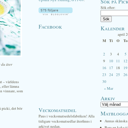
Sök på Pick
Sök efter:
Facebook
Kalender
april 
M
Ti
O
To
2
3
4
5
9
10
11
12
r du äter
16
17
18
19
23
24
25
26
30
mt – världens
e, eller lämna
« Mar
 en vinnare, som
Arkiv
 picki, det bör
Veckomatsedel
Matblogg
Paus i veckomatsedelsfabriken! Alla
Annas skånska 
tidigare veckomatsedlar återfinns i
arkivet nedan.
Bara en kaka ti