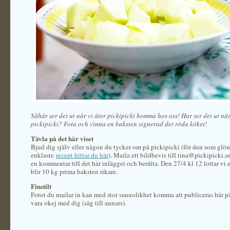
Såhär ser det ut när vi äter pickipicki hemma hos oss! Hur ser det ut nä
pickipicki? Fota och vinna en baksten signerad det röda köket!
Tävla på det här viset
Bjud dig själv eller någon du tycker om på pickipicki (för den som glö
enklaste
recept hittar du här
). Maila ett bildbevis till tina@pickipicki.s
en kommentar till det här inlägget och berätta. Den 27/4 kl 12 lottar vi
blir 10 kg prima baksten rikare.
Finstilt
Fotot du mailar in kan med stor sannolikhet komma att publiceras här på
vara okej med dig (säg till annars).