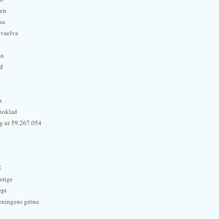
hen
na
lvaelva
én
rd
n
hoklad
g nr 59.267.054
r
erige
ept
eningens gröna