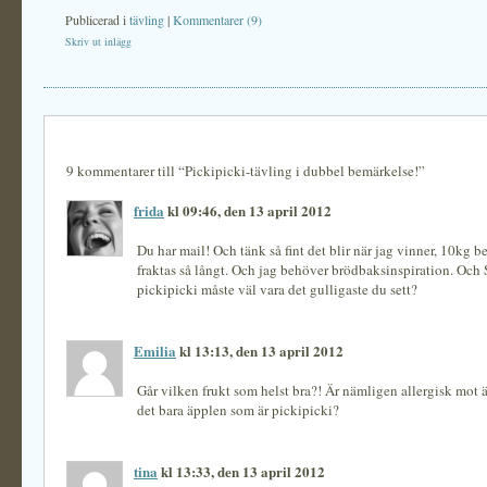
Publicerad i
tävling
|
Kommentarer (9)
Skriv ut inlägg
9 kommentarer till “Pickipicki-tävling i dubbel bemärkelse!”
frida
kl 09:46, den 13 april 2012
Du har mail! Och tänk så fint det blir när jag vinner, 10kg b
fraktas så långt. Och jag behöver brödbaksinspiration. Och
pickipicki måste väl vara det gulligaste du sett?
Emilia
kl 13:13, den 13 april 2012
Går vilken frukt som helst bra?! Är nämligen allergisk mot ä
det bara äpplen som är pickipicki?
tina
kl 13:33, den 13 april 2012