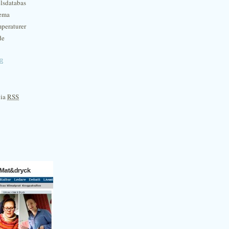
lsdatabas
hema
mperaturer
de
e
via
RSS