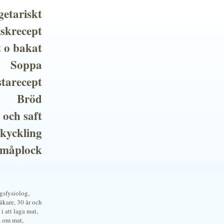
getariskt
iskrecept
t o bakat
Soppa
tarecept
Bröd
 och saft
 kyckling
småplock
ngsfysiolog,
kare, 30 år och
i att laga mat,
a om mat,