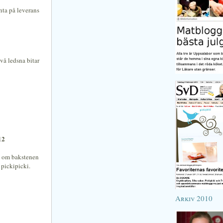
nta på leverans
vå ledsna bitar
12
gen om bakstenen
pickipicki.
Arkiv 2010