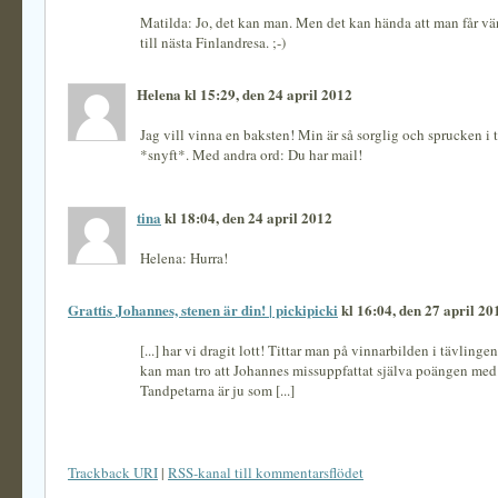
Matilda: Jo, det kan man. Men det kan hända att man får vä
till nästa Finlandresa. ;-)
Helena kl 15:29, den 24 april 2012
Jag vill vinna en baksten! Min är så sorglig och sprucken i t
*snyft*. Med andra ord: Du har mail!
tina
kl 18:04, den 24 april 2012
Helena: Hurra!
Grattis Johannes, stenen är din! | pickipicki
kl 16:04, den 27 april 20
[...] har vi dragit lott! Tittar man på vinnarbilden i tävlin
kan man tro att Johannes missuppfattat själva poängen med 
Tandpetarna är ju som [...]
Trackback URI
|
RSS-kanal till kommentarsflödet