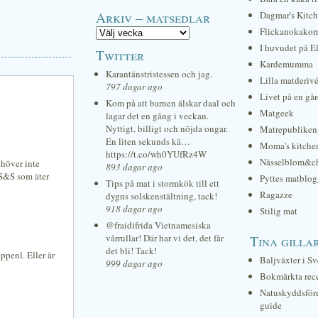
Arkiv – matsedlar
Dagmar's Kitc
Flickanokakor
I huvudet på E
Twitter
Kardemumma
Karantänstristessen och jag.
Lilla matderiv
797 dagar ago
Livet på en gå
Kom på att barnen älskar daal och
Matgeek
lagar det en gång i veckan.
Nyttigt, billigt och nöjda ongar.
Matrepubliken
En liten sekunds kä…
Moma's kitche
https://t.co/wh0YUfRz4W
Nässelblom&c
ehöver inte
893 dagar ago
 S&S som äter
Pyttes matblog
Tips på mat i stormkök till ett
Ragazze
dygns solskenstältning, tack!
918 dagar ago
Stilig mat
@fraidifrida Vietnamesiska
vårrullar! Där har vi det, det får
Tina gilla
det bli! Tack!
ppenl. Eller är
Baljväxter i Sv
999 dagar ago
Bokmärkta rec
Natuskyddsför
guide