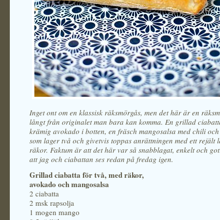
Inget ont om en klassisk räksmörgås, men det här är en räks
långt från originalet man bara kan komma. En grillad ciabat
krämig avokado i botten, en fräsch mangosalsa med chili och
som lager två och givetvis toppas anrättningen med ett rejält l
räkor. Faktum är att det här var så snabblagat, enkelt och gott
att jag och ciabattan ses redan på fredag igen.
Grillad ciabatta för två, med räkor,
avokado och mangosalsa
2 ciabatta
2 msk rapsolja
1 mogen mango