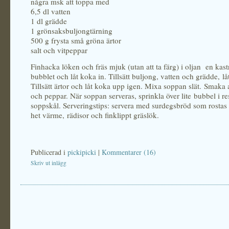
några msk att toppa med
6,5 dl vatten
1 dl grädde
1 grönsaksbuljongtärning
500 g frysta små gröna ärtor
salt och vitpeppar
Finhacka löken och fräs mjuk (utan att ta färg) i oljan en kastru
bubblet och låt koka in. Tillsätt buljong, vatten och grädde, l
Tillsätt ärtor och låt koka upp igen. Mixa soppan slät. Smaka 
och peppar. När soppan serveras, sprinkla över lite bubbel i re
soppskål. Serveringstips: servera med surdegsbröd som rostas i 
het värme, rädisor och finklippt gräslök.
Publicerad i
pickipicki
|
Kommentarer (16)
Skriv ut inlägg