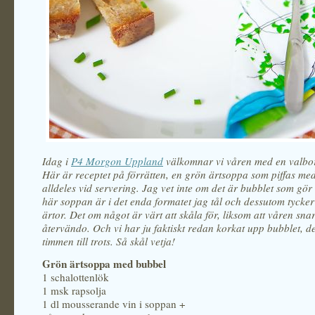
Idag i
P4 Morgon Uppland
välkomnar vi våren med en valbo
Här är receptet på förrätten, en grön ärtsoppa som piffas med
alldeles vid servering. Jag vet inte om det är bubblet som gör
här soppan är i det enda formatet jag tål och dessutom tycke
ärtor. Det om något är värt att skåla för, liksom att våren sna
återvändo. Och vi har ju faktiskt redan korkat upp bubblet, de
timmen till trots. Så skål vetja!
Grön ärtsoppa med bubbel
1 schalottenlök
1 msk rapsolja
1 dl mousserande vin i soppan +