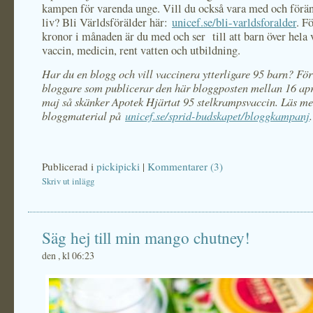
kampen för varenda unge. Vill du också vara med och förä
liv? Bli Världsförälder här:
unicef.se/bli-varldsforalder
. F
kronor i månaden är du med och ser till att barn över hela 
vaccin, medicin, rent vatten och utbildning.
Har du en blogg och vill vaccinera ytterligare 95 barn? För
bloggare som publicerar den här bloggposten mellan 16 apr
maj så skänker Apotek Hjärtat 95 stelkrampsvaccin. Läs m
bloggmaterial på
unicef.se/sprid-budskapet/bloggkampanj
.
Publicerad i
pickipicki
|
Kommentarer (3)
Skriv ut inlägg
Säg hej till min mango chutney!
den , kl 06:23