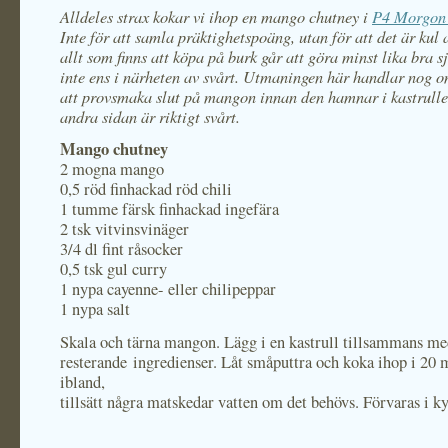
Alldeles strax kokar vi ihop en mango chutney i
P4 Morgon
Inte för att samla präktighetspoäng, utan för att det är kul a
allt som finns att köpa på burk går att göra minst lika bra s
inte ens i närheten av svårt. Utmaningen här handlar nog om
att provsmaka slut på mangon innan den hamnar i kastrulle
andra sidan är riktigt svårt.
Mango chutney
2 mogna mango
0,5 röd finhackad röd chili
1 tumme färsk finhackad ingefära
2 tsk vitvinsvinäger
3/4 dl fint råsocker
0,5 tsk gul curry
1 nypa cayenne- eller chilipeppar
1 nypa salt
Skala och tärna mangon. Lägg i en kastrull tillsammans m
resterande ingredienser. Låt småputtra och koka ihop i 20
ibland,
tillsätt några matskedar vatten om det behövs. Förvaras i k