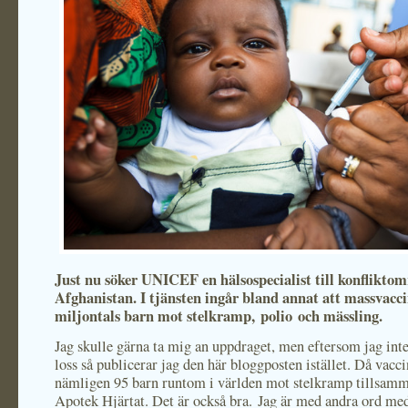
Just nu söker UNICEF en hälsospecialist till konfliktom
Afghanistan. I tjänsten ingår bland annat att massvacc
miljontals barn mot stelkramp, polio och mässling.
Jag skulle gärna ta mig an uppdraget, men eftersom jag in
loss så publicerar jag den här bloggposten istället. Då vacci
nämligen 95 barn runtom i världen mot stelkramp tillsam
Apotek Hjärtat. Det är också bra. Jag är med andra ord m