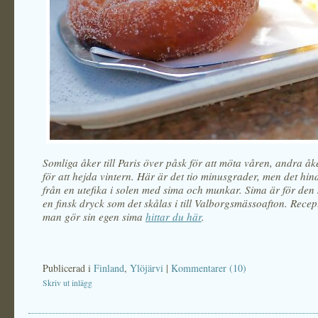
Somliga åker till Paris över påsk för att möta våren, andra åke
för att hejda vintern. Här är det tio minusgrader, men det hin
från en utefika i solen med sima och munkar. Sima är för den 
en finsk dryck som det skålas i till Valborgsmässoafton. Recep
man gör sin egen sima
hittar du här
.
Publicerad i
Finland
,
Ylöjärvi
|
Kommentarer (10)
Skriv ut inlägg